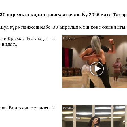
н 30 апрельгә кадәр дәвам итәчәк. Бу 2026 елга Тат
 Шуңа күрә пәнҗешәмбе, 30 апрельдә, эш көне озынлыгы 
яже Крыма: Что люди
i
 видят...
ла! Видео не оставит
i