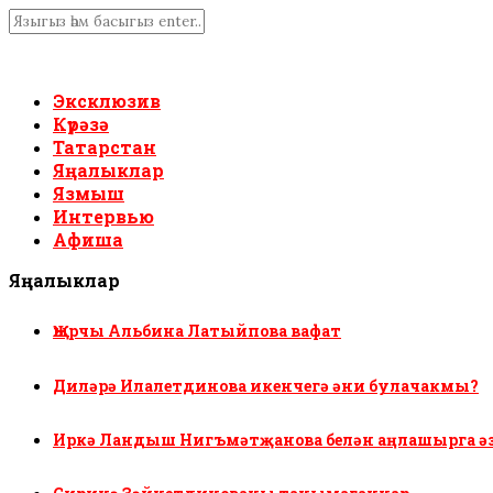
Эксклюзив
Күрәзә
Татарстан
Яңалыклар
Язмыш
Интервью
Афиша
Яңалыклар
Җырчы Альбина Латыйпова вафат
Диләрә Илалетдинова икенчегә әни булачакмы?
Иркә Ландыш Нигъмәтҗанова белән аңлашырга ә