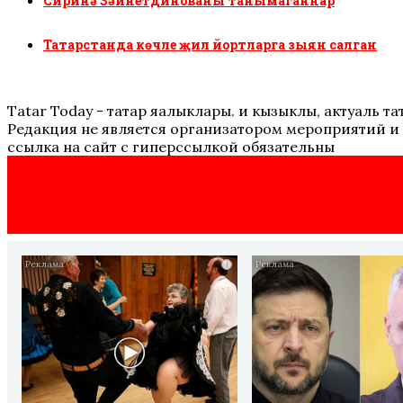
Сиринә Зәйнетдинованы танымаганнар
Татарстанда көчле җил йортларга зыян салган
Tatar Today - татар яңалыклары. иң кызыклы, актуаль
Редакция не является организатором мероприятий и 
ссылка на сайт с гиперссылкой обязательны
i