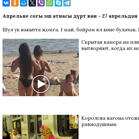
Апрельнең соңгы эш атнасы дүрт көн – 27 апрельдә
Шул ук вакытта җомга, 1 май, бәйрәм ял көне булачак.
Скрытая камера на пл
вытворяют, когда их не
Королева вагона отожг
равнодушным