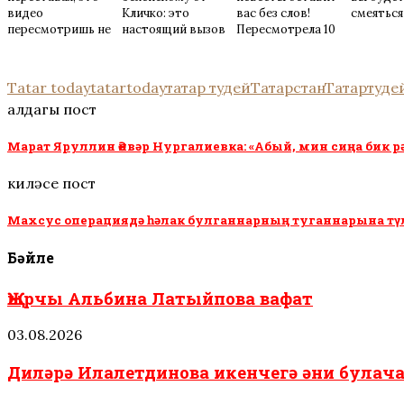
видео
Кличко: это
вас без слов!
смеяться
пересмотришь не
настоящий вызов
Пересмотрела 10
раз
раз
Tatar today
tatartoday
татар тудей
Татарстан
Татартуде
алдагы пост
Марат Яруллин Әнвәр Нургалиевка: «Абый, мин сиңа бик 
киләсе пост
Махсус операциядә һәлак булганнарның туганнарына түлә
Бәйле
Җырчы Альбина Латыйпова вафат
03.08.2026
Диләрә Илалетдинова икенчегә әни була