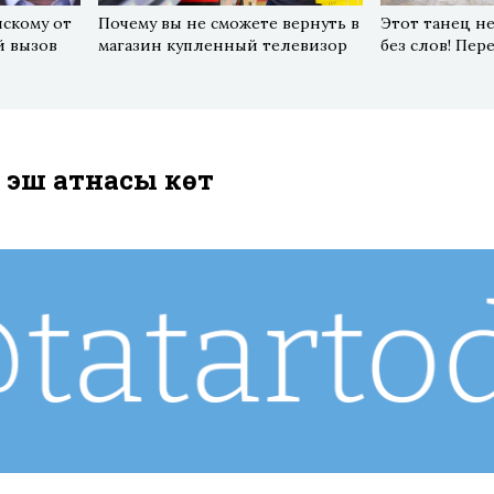
скому от
Почему вы не сможете вернуть в
Этот танец не
й вызов
магазин купленный телевизор
без слов! Пер
 эш атнасы көтә