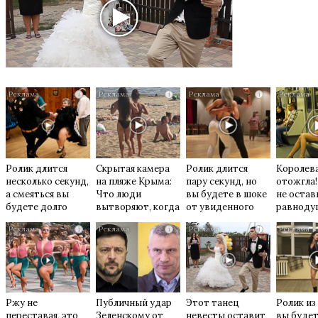
i
i
i
Ролик длится
Скрытая камера
Ролик длится
Королева
несколько секунд,
на пляже Крыма:
пару секунд, но
отожгла!
а смеяться вы
Что люди
вы будете в шоке
не остав
будете долго
вытворяют, когда
от увиденного
равнод
их не видят...
i
i
i
Ржу не
Публичный удар
Этот танец
Ролик из
переставая, это
Зеленскому от
невесты оставит
вы буде