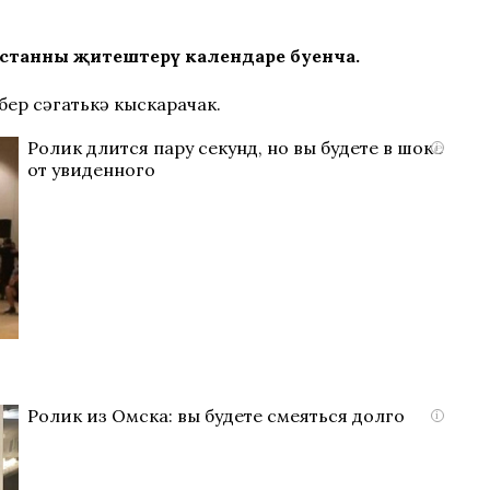
арстанның җитештерү календаре буенча.
бер сәгатькә кыскарачак.
Ролик длится пару секунд, но вы будете в шоке
i
от увиденного
Ролик из Омска: вы будете смеяться долго
i