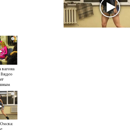
i
 вагона
 Видео
ит
ушным
i
 Омска:
те