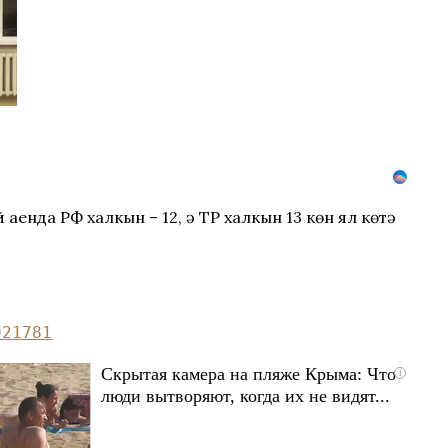
аенда РФ халкын – 12, ә ТР халкын 13 көн ял көтә
921781
Скрытая камера на пляже Крыма: Что
i
люди вытворяют, когда их не видят...