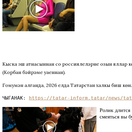
Кыска эш атнасыннан соң россиялеләрне озын яллар көт
(Корбан бәйрәме уңаеннан).
Гомумән алганда, 2026 елда Татарстан халкы биш көнл
ЧЫГАНАК: 
https://tatar-inform.tatar/news/tat
Ролик длится 
смеяться вы б