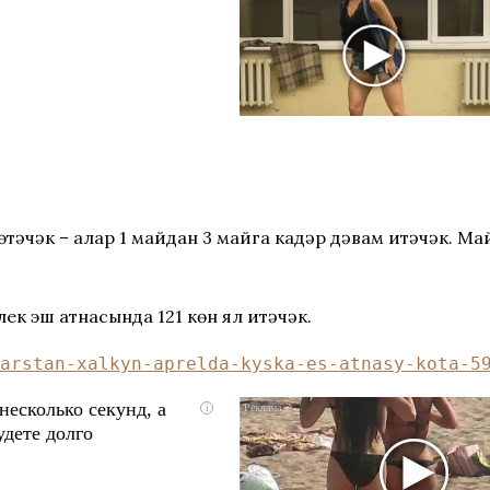
әчәк – алар 1 майдан 3 майга кадәр дәвам итәчәк. Май 
ек эш атнасында 121 көн ял итәчәк.
arstan-xalkyn-aprelda-kyska-es-atnasy-kota-5
несколько секунд, а
i
удете долго