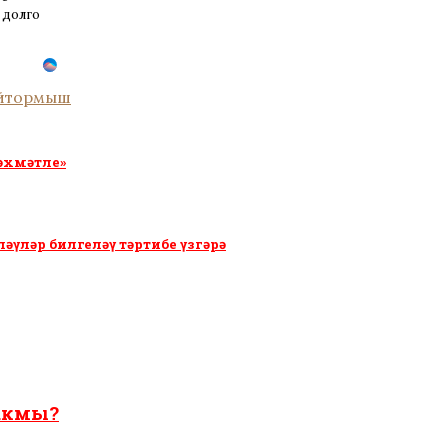
 долго
й
тормыш
рәхмәтле»
үләр билгеләү тәртибе үзгәрә
чакмы?