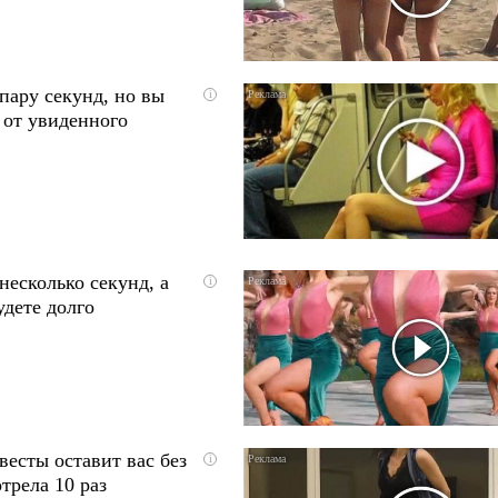
пару секунд, но вы
i
 от увиденного
несколько секунд, а
i
удете долго
весты оставит вас без
i
трела 10 раз