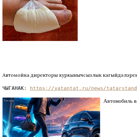
Автомойка директоры куркынычсызлык кагыйдәләрен үт
ЧЫГАНАК: 
https://vatantat.ru/news/tatarstand
Автомобиль в