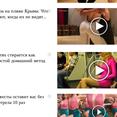
ра на пляже Крыма: Что
i
т, когда их не видят...
тях стирается как
i
остой домашний метод
весты оставит вас без
i
трела 10 раз