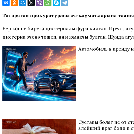
Татарстан прокуратурасы мәгълүматларына таянып 
Бер көнне бирегә цистерналы фура килгән. Ир-ат, аг
цистерна эченә төшеп, аны юмакчы булган. Шунда агу
Автомобиль в аренду 
Суставы болят не от с
злейший враг боли в с