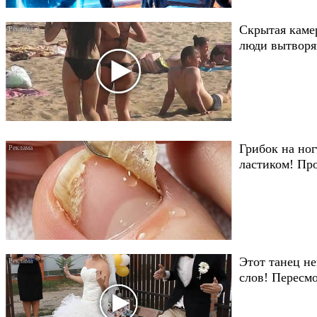
Скрытая каме
люди вытворяю
Грибок на ног
ластиком! Пр
Этот танец не
слов! Пересмо