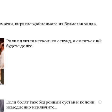
лмәгән, кирәкле җайланмага ия булмаган хәлдә,
Ролик длится несколько секунд, а смеяться вы
i
будете долго
Если болят тазобедренный сустав и колени,
i
немедленно исключите...