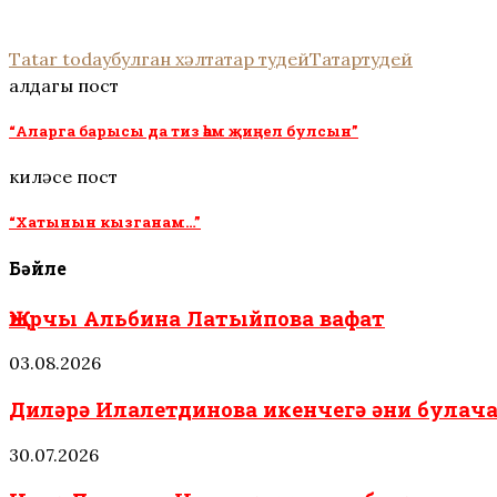
перед сном…
дней с помощью
грибок: 
обычного…
хитрост
Tatar today
булган хәл
татар тудей
Татартудей
алдагы пост
“Аларга барысы да тиз һәм җиңел булсын”
киләсе пост
“Хатынын кызганам…”
Бәйле
Җырчы Альбина Латыйпова вафат
03.08.2026
Диләрә Илалетдинова икенчегә әни була
30.07.2026