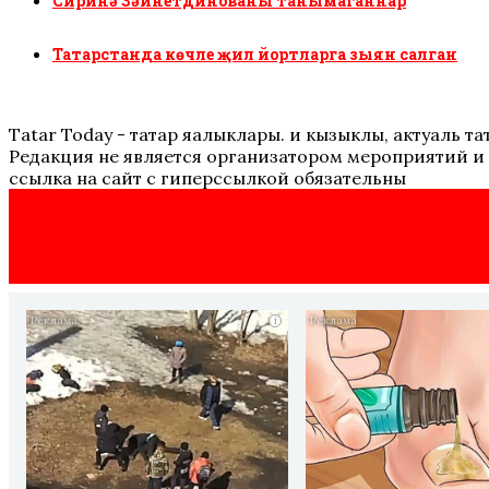
Сиринә Зәйнетдинованы танымаганнар
Татарстанда көчле җил йортларга зыян салган
Tatar Today - татар яңалыклары. иң кызыклы, актуаль
Редакция не является организатором мероприятий и 
ссылка на сайт с гиперссылкой обязательны
i