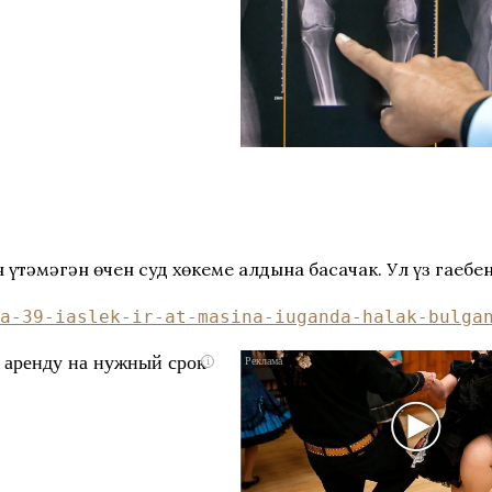
әмәгән өчен суд хөкеме алдына басачак. Ул үз гаебен
a-39-iaslek-ir-at-masina-iuganda-halak-bulga
 аренду на нужный срок
i