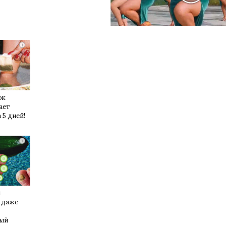
i
юк
ает
 5 дней!
i
й
 даже
лый