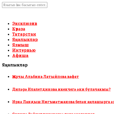
Эксклюзив
Күрәзә
Татарстан
Яңалыклар
Язмыш
Интервью
Афиша
Яңалыклар
Җырчы Альбина Латыйпова вафат
Диләрә Илалетдинова икенчегә әни булачакмы?
Иркә Ландыш Нигъмәтҗанова белән аңлашырга ә