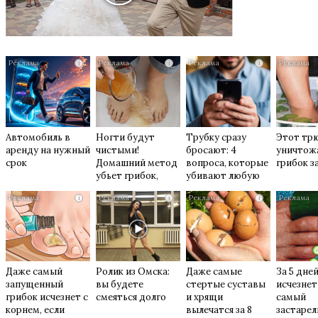
i
i
i
Автомобиль в
Ногти будут
Трубку сразу
Этот тр
аренду на нужный
чистыми!
бросают: 4
уничтож
срок
Домашний метод
вопроса, которые
грибок за
убьет грибок,
убивают любую
возьмите 3%-ю…
схему
i
i
i
мошенников
Даже самый
Ролик из Омска:
Даже самые
За 5 дне
запущенный
вы будете
стертые суставы
исчезнет
грибок исчезнет с
смеяться долго
и хрящи
самый
корнем, если
вылечатся за 8
застаре