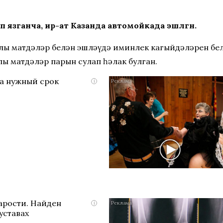
язганча, ир-ат Казанда автомойкада эшләгән.
улы матдәләр белән эшләүдә иминлек кагыйдәләрен бе
лы матдәләр парын сулап һәлак булган.
на нужный срок
i
тарости. Найден
i
уставах