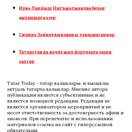
Иркә Ландыш Нигъмәтҗанова белән
аңлашырга әзер
Сиринә Зәйнетдинованы танымаганнар
Татарстанда көчле җил йортларга зыян
салган
Tatar Today - татар яңалыклары. иң кызыклы,
актуаль татарча яңалыклар. Мнение автора
публикации является субъективным и не
является позицией редакции. Редакция не
является организатором мероприятий и не
несет ответственность за достоверность афиш и
анонсов. При перепечатке и использовании
материалов ссылка на сайт с гиперссылкой
обязательны