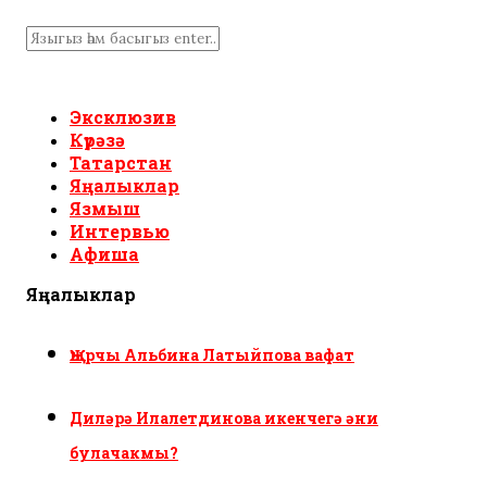
Эксклюзив
Күрәзә
Татарстан
Яңалыклар
Язмыш
Интервью
Афиша
Яңалыклар
Җырчы Альбина Латыйпова вафат
Диләрә Илалетдинова икенчегә әни
булачакмы?