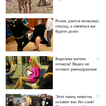
Ролик длится несколько
i
секунд, а смеяться вы
будете долго
Королева вагона
i
отожгла! Видео не
оставит равнодушным
Этот танец невесты
i
оставит вас без слов!