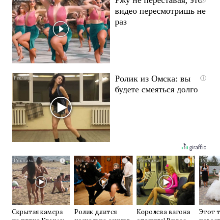
видео пересмотришь не
раз
Ролик из Омска: вы
i
будете смеяться долго
i
i
i
Скрытая камера
Ролик длится
Королева вагона
Этот 