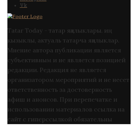
Vk
Tatar Today - татар яңалыклары. иң
кызыклы, актуаль татарча яңалыклар.
Мнение автора публикации является
субъективным и не является позицией
редакции. Редакция не является
организатором мероприятий и не несет
ответственность за достоверность
афиш и анонсов. При перепечатке и
использовании материалов ссылка на
сайт с гиперссылкой обязательны