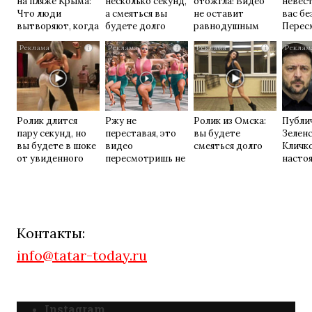
на пляже Крыма:
несколько секунд,
отожгла! Видео
невес
Что люди
а смеяться вы
не оставит
вас бе
вытворяют, когда
будете долго
равнодушным
Перес
их не видят...
раз
i
i
i
Ролик длится
Ржу не
Ролик из Омска:
Публи
пару секунд, но
переставая, это
вы будете
Зелен
вы будете в шоке
видео
смеяться долго
Кличко
от увиденного
пересмотришь не
насто
раз
Контакты:
info@tatar-today.ru
Instagram