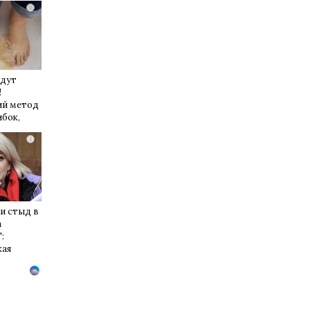
i
удут
!
й метод
ибок,
е 3%-ю…
i
и стыд в
а
:
кая
семейке
ко