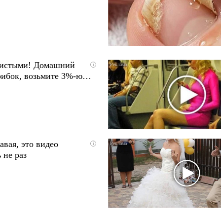
чистыми! Домашний
i
грибок, возьмите 3%-ю…
авая, это видео
i
 не раз