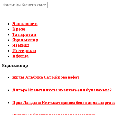
Эксклюзив
Күрәзә
Татарстан
Яңалыклар
Язмыш
Интервью
Афиша
Яңалыклар
Җырчы Альбина Латыйпова вафат
Диләрә Илалетдинова икенчегә әни булачакмы?
Иркә Ландыш Нигъмәтҗанова белән аңлашырга ә