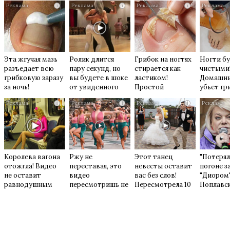
i
i
i
Эта жгучая мазь
Ролик длится
Грибок на ногтях
Ногти б
разъедает всю
пару секунд, но
стирается как
чистыми
грибковую заразу
вы будете в шоке
ластиком!
Домашни
за ночь!
от увиденного
Простой
убьет гр
домашний метод
возьмит
i
i
i
Королева вагона
Ржу не
Этот танец
"Потерял
отожгла! Видео
переставая, это
невесты оставит
погоне з
не оставит
видео
вас без слов!
"Диором"
равнодушным
пересмотришь не
Пересмотрела 10
Поплавс
раз
раз
вмазала 
Плющен