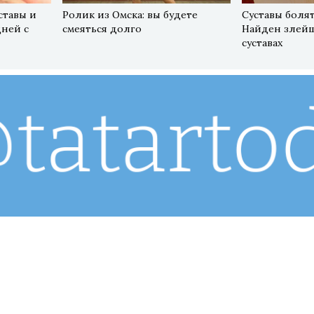
ставы и
Ролик из Омска: вы будете
Суставы болят
дней с
смеяться долго
Найден злейш
суставах