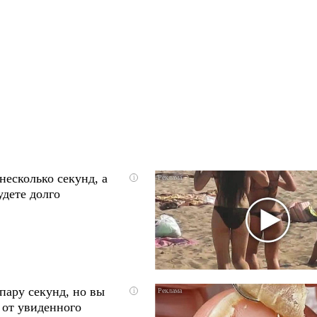
несколько секунд, а
i
удете долго
пару секунд, но вы
i
 от увиденного