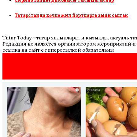
Сиринә Зәйнетдинованы танымаганнар
Татарстанда көчле җил йортларга зыян салган
Tatar Today - татар яңалыклары. иң кызыклы, актуаль
Редакция не является организатором мероприятий и 
ссылка на сайт с гиперссылкой обязательны
i