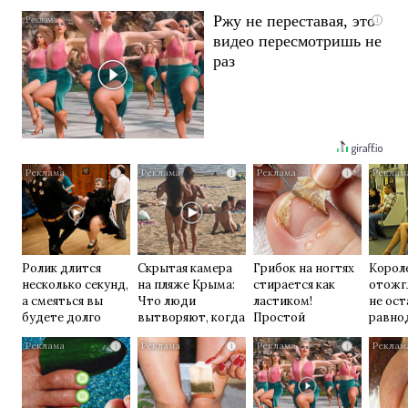
Ржу не переставая, это
i
видео пересмотришь не
раз
i
i
i
Ролик длится
Скрытая камера
Грибок на ногтях
Корол
несколько секунд,
на пляже Крыма:
стирается как
отожг
а смеяться вы
Что люди
ластиком!
не ос
будете долго
вытворяют, когда
Простой
равно
их не видят...
домашний метод
i
i
i