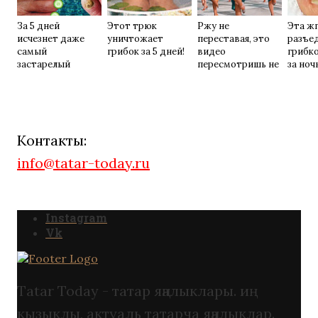
За 5 дней
Этот трюк
Ржу не
Эта жг
исчезнет даже
уничтожает
переставая, это
разъе
самый
грибок за 5 дней!
видео
грибк
застарелый
пересмотришь не
за ночь
грибок: вот
раз
хитрость
Контакты:
info@tatar-today.ru
Instagram
Vk
Tatar Today - татар яңалыклары. иң
кызыклы, актуаль татарча яңалыклар.