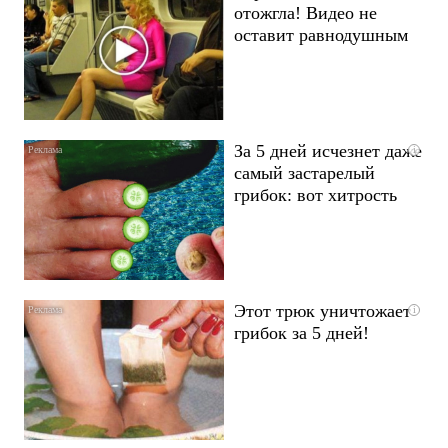
отожгла! Видео не
оставит равнодушным
За 5 дней исчезнет даже
i
самый застарелый
грибок: вот хитрость
Этот трюк уничтожает
i
грибок за 5 дней!