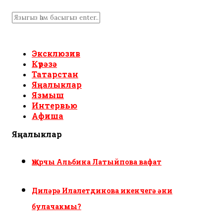
Эксклюзив
Күрәзә
Татарстан
Яңалыклар
Язмыш
Интервью
Афиша
Яңалыклар
Җырчы Альбина Латыйпова вафат
Диләрә Илалетдинова икенчегә әни
булачакмы?