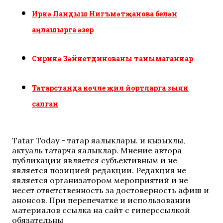
Иркә Ландыш Нигъмәтҗанова белән
аңлашырга әзер
Сиринә Зәйнетдинованы танымаганнар
Татарстанда көчле җил йортларга зыян
салган
Tatar Today - татар яңалыклары. иң кызыклы,
актуаль татарча яңалыклар. Мнение автора
публикации является субъективным и не
является позицией редакции. Редакция не
является организатором мероприятий и не
несет ответственность за достоверность афиш и
анонсов. При перепечатке и использовании
материалов ссылка на сайт с гиперссылкой
обязательны