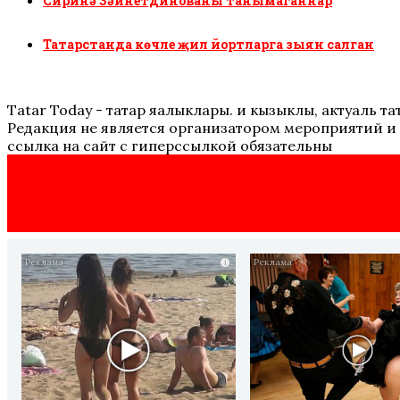
Сиринә Зәйнетдинованы танымаганнар
Татарстанда көчле җил йортларга зыян салган
Tatar Today - татар яңалыклары. иң кызыклы, актуаль
Редакция не является организатором мероприятий и 
ссылка на сайт с гиперссылкой обязательны
i