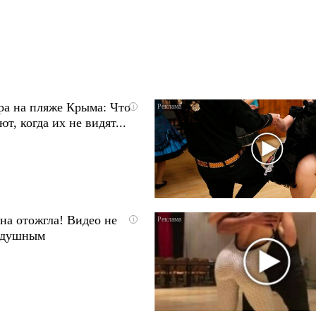
ра на пляже Крыма: Что
i
т, когда их не видят...
на отожгла! Видео не
i
одушным