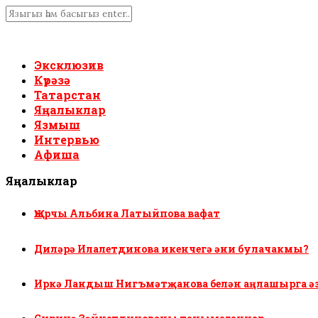
Эксклюзив
Күрәзә
Татарстан
Яңалыклар
Язмыш
Интервью
Афиша
Яңалыклар
Җырчы Альбина Латыйпова вафат
Диләрә Илалетдинова икенчегә әни булачакмы?
Иркә Ландыш Нигъмәтҗанова белән аңлашырга ә