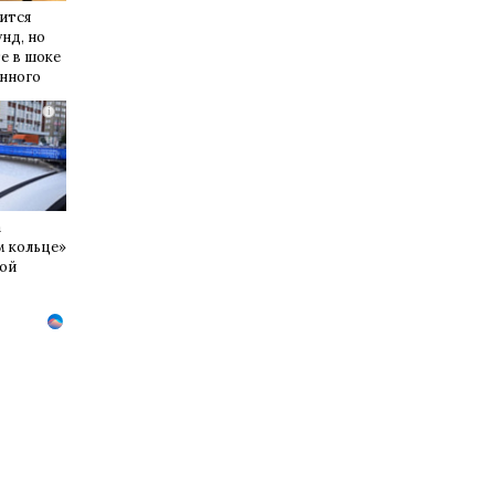
ится
унд, но
е в шоке
енного
i
а
м кольце»
кой
л 87-
водитель