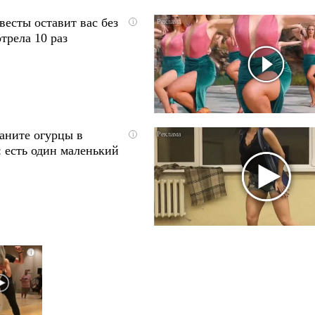
весты оставит вас без
i
трела 10 раз
аните огурцы в
i
 есть один маленький
i