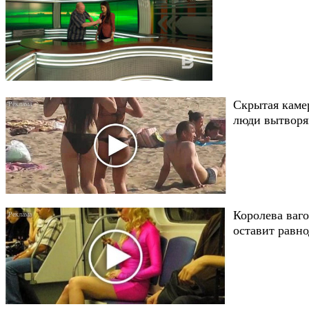
Скрытая каме
люди вытворяю
Королева ваго
оставит равн