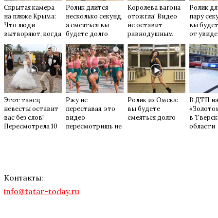
Скрытая камера
Ролик длится
Королева вагона
Ролик дл
на пляже Крыма:
несколько секунд,
отожгла! Видео
пару сек
Что люди
а смеяться вы
не оставит
вы будет
вытворяют, когда
будете долго
равнодушным
от увид
их не видят...
i
i
i
Этот танец
Ржу не
Ролик из Омска:
В ДТП н
невесты оставит
переставая, это
вы будете
«Золото
вас без слов!
видео
смеяться долго
в Тверс
Пересмотрела 10
пересмотришь не
области
раз
раз
пострада
летний 
Контакты:
info@tatar-today.ru