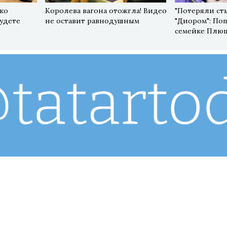
ко
Королева вагона отожгла! Видео
"Потеряли сты
будете
не оставит равнодушным
"Диором": Поп
семейке Плю