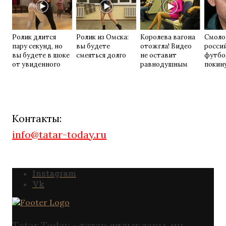
Ролик длится
Ролик из Омска:
Королева вагона
Смоло
пару секунд, но
вы будете
отожгла! Видео
росси
вы будете в шоке
смеяться долго
не оставит
футбо
от увиденного
равнодушным
покин
Контакты:
info@tatar-today.ru
Instagram
Vk
Tatar Today - татар яңалыклары. иң