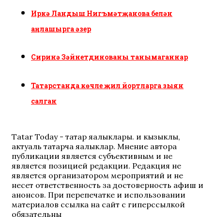
Иркә Ландыш Нигъмәтҗанова белән
аңлашырга әзер
Сиринә Зәйнетдинованы танымаганнар
Татарстанда көчле җил йортларга зыян
салган
Tatar Today - татар яңалыклары. иң кызыклы,
актуаль татарча яңалыклар. Мнение автора
публикации является субъективным и не
является позицией редакции. Редакция не
является организатором мероприятий и не
несет ответственность за достоверность афиш и
анонсов. При перепечатке и использовании
материалов ссылка на сайт с гиперссылкой
обязательны