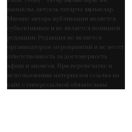
кызыклы, актуаль татарча яңалыклар.
Мнение автора публикации является
субъективным и не является позицией
редакции. Редакция не является
организатором мероприятий и не несет
ответственность за достоверность
афиш и анонсов. При перепечатке и
использовании материалов ссылка на
сайт с гиперссылкой обязательны