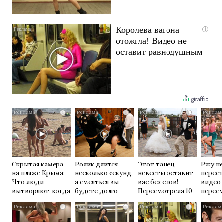
Королева вагона
i
отожгла! Видео не
оставит равнодушным
i
i
i
Скрытая камера
Ролик длится
Этот танец
Ржу н
на пляже Крыма:
несколько секунд,
невесты оставит
перест
Что люди
а смеяться вы
вас без слов!
видео
вытворяют, когда
будете долго
Пересмотрела 10
перес
их не видят...
раз
раз
i
i
i