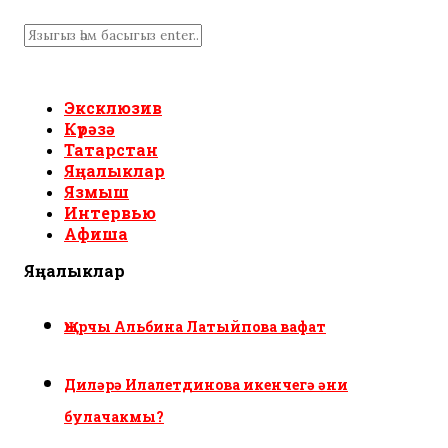
Эксклюзив
Күрәзә
Татарстан
Яңалыклар
Язмыш
Интервью
Афиша
Яңалыклар
Җырчы Альбина Латыйпова вафат
Диләрә Илалетдинова икенчегә әни
булачакмы?