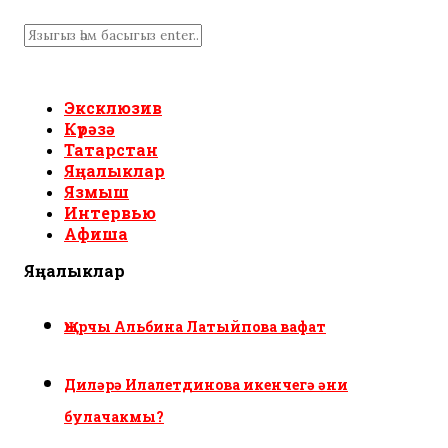
Эксклюзив
Күрәзә
Татарстан
Яңалыклар
Язмыш
Интервью
Афиша
Яңалыклар
Җырчы Альбина Латыйпова вафат
Диләрә Илалетдинова икенчегә әни
булачакмы?