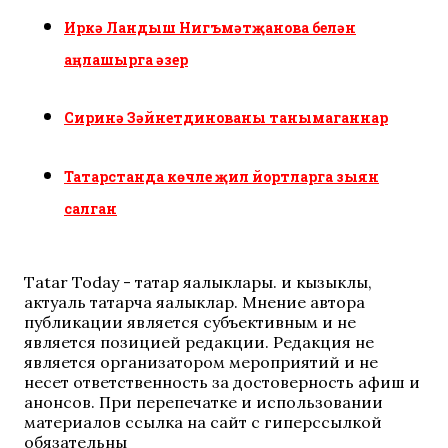
Иркә Ландыш Нигъмәтҗанова белән
аңлашырга әзер
Сиринә Зәйнетдинованы танымаганнар
Татарстанда көчле җил йортларга зыян
салган
Tatar Today - татар яңалыклары. иң кызыклы,
актуаль татарча яңалыклар. Мнение автора
публикации является субъективным и не
является позицией редакции. Редакция не
является организатором мероприятий и не
несет ответственность за достоверность афиш и
анонсов. При перепечатке и использовании
материалов ссылка на сайт с гиперссылкой
обязательны