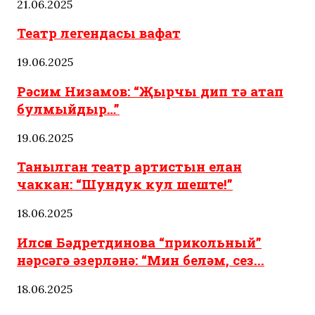
21.06.2025
Театр легендасы вафат
19.06.2025
Рәсим Низамов: “Җырчы дип тә атап
булмыйдыр…”
19.06.2025
Танылган театр артистын елан
чаккан: “Шундук кул шеште!”
18.06.2025
Илсөя Бәдретдинова “прикольный”
нәрсәгә әзерләнә: “Мин беләм, сез...
18.06.2025