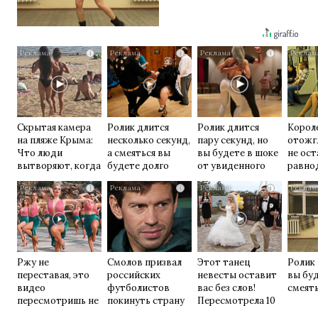
i
i
i
Скрытая камера
Ролик длится
Ролик длится
Корол
на пляже Крыма:
несколько секунд,
пару секунд, но
отожг
Что люди
а смеяться вы
вы будете в шоке
не ос
вытворяют, когда
будете долго
от увиденного
равно
их не видят...
i
i
i
Ржу не
Смолов призвал
Этот танец
Ролик 
переставая, это
российских
невесты оставит
вы бу
видео
футболистов
вас без слов!
смеять
пересмотришь не
покинуть страну
Пересмотрела 10
раз
раз