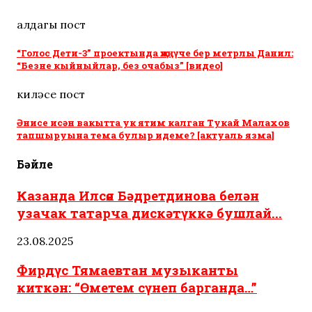
алдагы пост
“Голос Дети-3” проектында җиңүче бер метрлы Данил:
“Безне кыйныйлар, без очабыз” [видео]
киләсе пост
Әнисе исән вакытта ук ятим калган Тукай Малахов
тапшыруына тема булыр идеме? [актуаль язма]
Бәйле
Казанда Илсөя Бәдретдинова белән
узачак татарча дискәтүккә бушлай...
23.08.2025
Фирдүс Тямаевтан музыканты
киткән: “Өметем сүнеп барганда…”