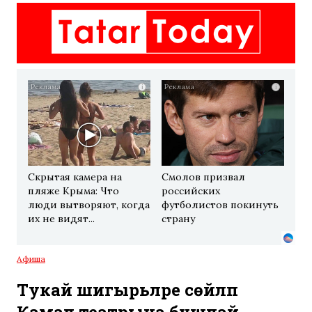
i
i
Скрытая камера на
Смолов призвал
пляже Крыма: Что
российских
люди вытворяют, когда
футболистов покинуть
их не видят...
страну
Афиша
Тукай шигырьләре сөйләп