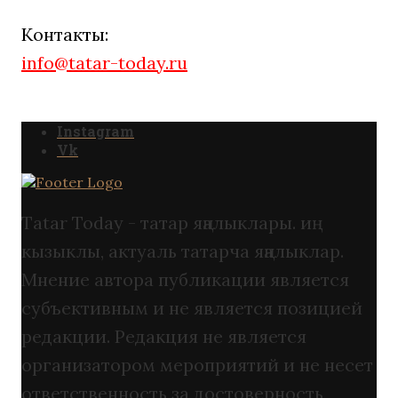
Контакты:
info@tatar-today.ru
Instagram
Vk
Tatar Today - татар яңалыклары. иң
кызыклы, актуаль татарча яңалыклар.
Мнение автора публикации является
субъективным и не является позицией
редакции. Редакция не является
организатором мероприятий и не несет
ответственность за достоверность