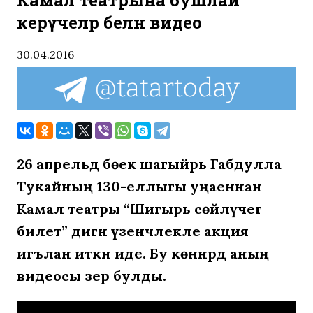
Камал театрына бушлай
керүчеләр белән видео
30.04.2016
26 апрельдә бөек шагыйрь Габдулла
Тукайның 130-еллыгы уңаеннан
Камал театры “Шигырь сөйләүчегә
билет” дигән үзенчәлекле акция
игълан иткән иде. Бу көннәрдә аның
видеосы әзер булды.