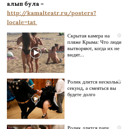
алып була –
http://kamalteatr.ru/posters?
locale=tat
Скрытая камера на
i
пляже Крыма: Что люди
вытворяют, когда их не
видят...
Ролик длится несколько
i
секунд, а смеяться вы
будете долго
Ролик длится пару
i