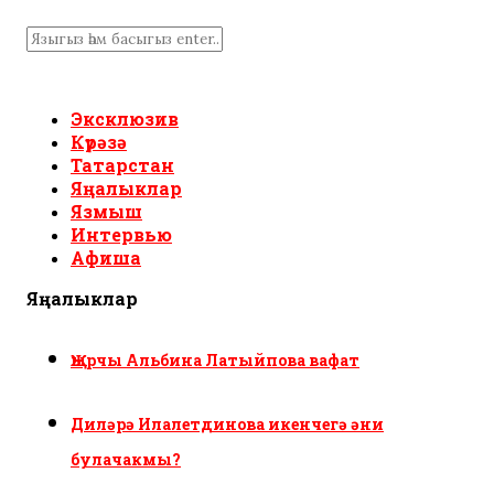
Эксклюзив
Күрәзә
Татарстан
Яңалыклар
Язмыш
Интервью
Афиша
Яңалыклар
Җырчы Альбина Латыйпова вафат
Диләрә Илалетдинова икенчегә әни
булачакмы?