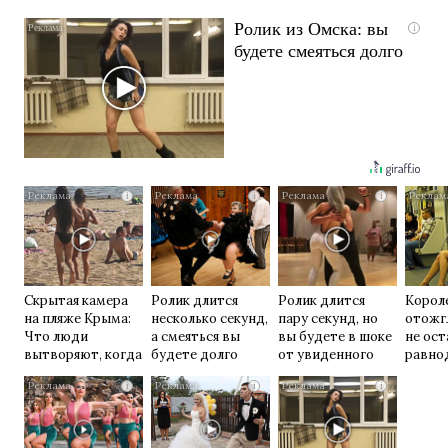
Ролик из Омска: вы
i
будете смеяться долго
i
i
i
Скрытая камера
Ролик длится
Ролик длится
Корол
на пляже Крыма:
несколько секунд,
пару секунд, но
отожг
Что люди
а смеяться вы
вы будете в шоке
не ос
вытворяют, когда
будете долго
от увиденного
равно
их не видят...
i
i
i