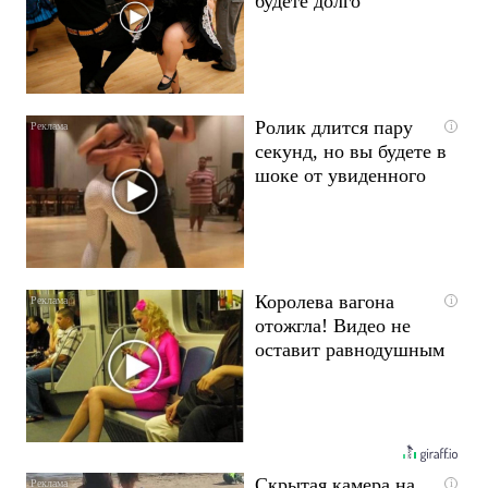
будете долго
Ролик длится пару
i
секунд, но вы будете в
шоке от увиденного
Королева вагона
i
отожгла! Видео не
оставит равнодушным
Скрытая камера на
i