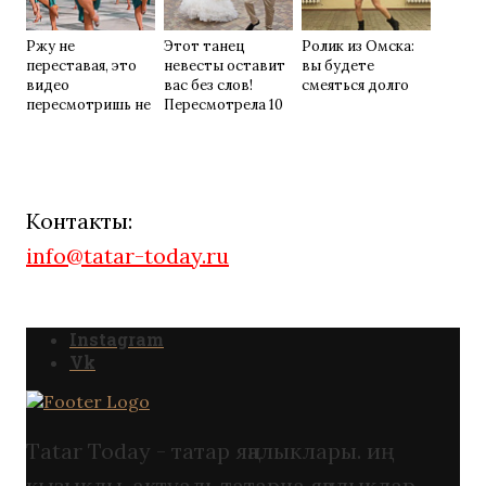
Ржу не
Этот танец
Ролик из Омска:
переставая, это
невесты оставит
вы будете
видео
вас без слов!
смеяться долго
пересмотришь не
Пересмотрела 10
раз
раз
Контакты:
info@tatar-today.ru
Instagram
Vk
Tatar Today - татар яңалыклары. иң
кызыклы, актуаль татарча яңалыклар.