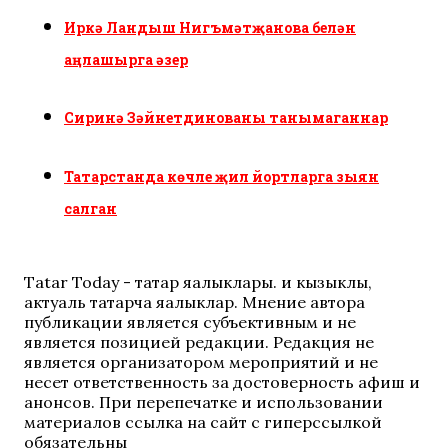
Иркә Ландыш Нигъмәтҗанова белән
аңлашырга әзер
Сиринә Зәйнетдинованы танымаганнар
Татарстанда көчле җил йортларга зыян
салган
Tatar Today - татар яңалыклары. иң кызыклы,
актуаль татарча яңалыклар. Мнение автора
публикации является субъективным и не
является позицией редакции. Редакция не
является организатором мероприятий и не
несет ответственность за достоверность афиш и
анонсов. При перепечатке и использовании
материалов ссылка на сайт с гиперссылкой
обязательны