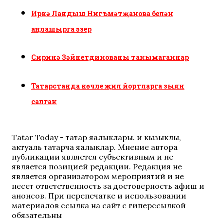
Иркә Ландыш Нигъмәтҗанова белән
аңлашырга әзер
Сиринә Зәйнетдинованы танымаганнар
Татарстанда көчле җил йортларга зыян
салган
Tatar Today - татар яңалыклары. иң кызыклы,
актуаль татарча яңалыклар. Мнение автора
публикации является субъективным и не
является позицией редакции. Редакция не
является организатором мероприятий и не
несет ответственность за достоверность афиш и
анонсов. При перепечатке и использовании
материалов ссылка на сайт с гиперссылкой
обязательны