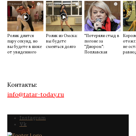
i
i
i
Ролик длится
Ролик из Омска:
"Потеряли стыд в
Корол
пару секунд, но
вы будете
погоне за
отожг
вы будете в шоке
смеяться долго
"Диором":
не ос
от увиденного
Поплавская
равно
вмазала семейке
Плющенко
Контакты:
info@tatar-today.ru
Instagram
Vk