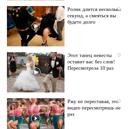
Ролик длится несколько
i
секунд, а смеяться вы
будете долго
Этот танец невесты
i
оставит вас без слов!
Пересмотрела 10 раз
Ржу не переставая, это
i
видео пересмотришь не
раз