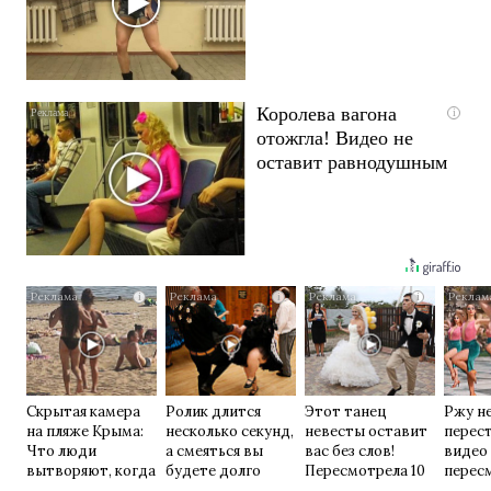
Королева вагона
i
отожгла! Видео не
оставит равнодушным
i
i
i
Скрытая камера
Ролик длится
Этот танец
Ржу н
на пляже Крыма:
несколько секунд,
невесты оставит
перест
Что люди
а смеяться вы
вас без слов!
видео
вытворяют, когда
будете долго
Пересмотрела 10
перес
их не видят...
раз
раз