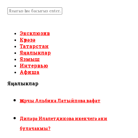
Эксклюзив
Күрәзә
Татарстан
Яңалыклар
Язмыш
Интервью
Афиша
Яңалыклар
Җырчы Альбина Латыйпова вафат
Диләрә Илалетдинова икенчегә әни
булачакмы?