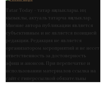
Tatar Today - татар яңалыклары. иң
кызыклы, актуаль татарча яңалыклар.
Мнение автора публикации является
субъективным и не является позицией
редакции. Редакция не является
организатором мероприятий и не несет
ответственность за достоверность
афиш и анонсов. При перепечатке и
использовании материалов ссылка на
сайт с гиперссылкой обязательны