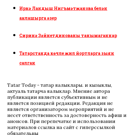
Иркә Ландыш Нигъмәтҗанова белән
аңлашырга әзер
Сиринә Зәйнетдинованы танымаганнар
Татарстанда көчле җил йортларга зыян
салган
Tatar Today - татар яңалыклары. иң кызыклы,
актуаль татарча яңалыклар. Мнение автора
публикации является субъективным и не
является позицией редакции. Редакция не
является организатором мероприятий и не
несет ответственность за достоверность афиш и
анонсов. При перепечатке и использовании
материалов ссылка на сайт с гиперссылкой
обязательны