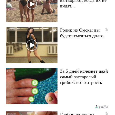
вытворяют, когда их не
видят...
Ролик из Омска: вы
i
будете смеяться долго
За 5 дней исчезнет даже
i
самый застарелый
грибок: вот хитрость
Грибок на ногтях
i