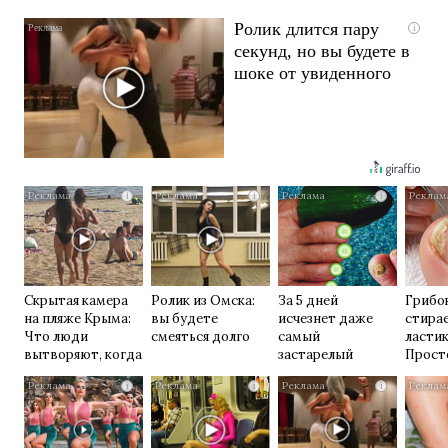
Ролик длится пару
i
секунд, но вы будете в
шоке от увиденного
i
i
i
Скрытая камера
Ролик из Омска:
За 5 дней
Грибок
на пляже Крыма:
вы будете
исчезнет даже
стирае
Что люди
смеяться долго
самый
ласти
вытворяют, когда
застарелый
Прост
их не видят...
грибок: вот
домаш
i
i
i
хитрость