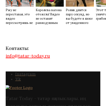
Ржу не
Королева вагона
Ролик длится
Этот 
переставая, это
отожгла! Видео
пару секунд, но
уничт
видео
не оставит
вы будете в шоке
грибок
пересмотришь не
равнодушным
от увиденного
раз
Контакты:
info@tatar-today.ru
Instagram
Vk
Tatar Today - татар яңалыклары. иң
кызыклы, актуаль татарча яңалыклар.