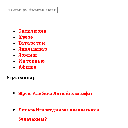
Эксклюзив
Күрәзә
Татарстан
Яңалыклар
Язмыш
Интервью
Афиша
Яңалыклар
Җырчы Альбина Латыйпова вафат
Диләрә Илалетдинова икенчегә әни
булачакмы?