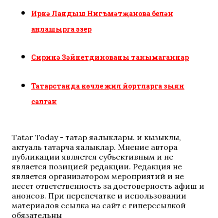
Иркә Ландыш Нигъмәтҗанова белән
аңлашырга әзер
Сиринә Зәйнетдинованы танымаганнар
Татарстанда көчле җил йортларга зыян
салган
Tatar Today - татар яңалыклары. иң кызыклы,
актуаль татарча яңалыклар. Мнение автора
публикации является субъективным и не
является позицией редакции. Редакция не
является организатором мероприятий и не
несет ответственность за достоверность афиш и
анонсов. При перепечатке и использовании
материалов ссылка на сайт с гиперссылкой
обязательны