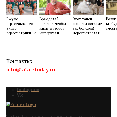
Ржу не
Врач дала 5
Этот танец
Ролик 
переставая, это
советов, чтобы
невесты оставит
вы бу
видео
защититься от
вас без слов!
смеять
пересмотришь не
инфаркта и
Пересмотрела 10
раз
инсульта летом
раз
Контакты:
info@tatar-today.ru
Instagram
Vk
Tatar Today - татар яңалыклары. иң