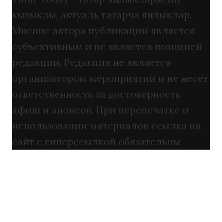
кызыклы, актуаль татарча яңалыклар.
Мнение автора публикации является
субъективным и не является позицией
редакции. Редакция не является
организатором мероприятий и не несет
ответственность за достоверность
афиш и анонсов. При перепечатке и
использовании материалов ссылка на
сайт с гиперссылкой обязательны