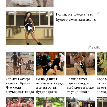
Ролик из Омска: вы
i
будете смеяться долго
i
i
i
Скрытая камера
Ролик длится
Ролик длится
Корол
на пляже Крыма:
несколько секунд,
пару секунд, но
отожг
Что люди
а смеяться вы
вы будете в шоке
не ос
вытворяют, когда
будете долго
от увиденного
равно
их не видят...
i
i
i