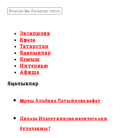
Эксклюзив
Күрәзә
Татарстан
Яңалыклар
Язмыш
Интервью
Афиша
Яңалыклар
Җырчы Альбина Латыйпова вафат
Диләрә Илалетдинова икенчегә әни
булачакмы?