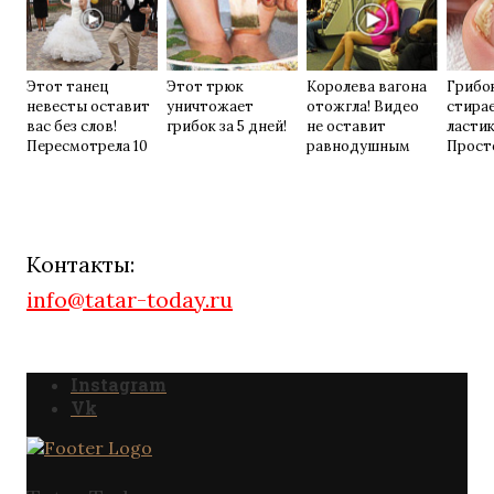
Этот танец
Этот трюк
Королева вагона
Грибок
невесты оставит
уничтожает
отожгла! Видео
стирае
вас без слов!
грибок за 5 дней!
не оставит
ласти
Пересмотрела 10
равнодушным
Прост
раз
домаш
Контакты:
info@tatar-today.ru
Instagram
Vk