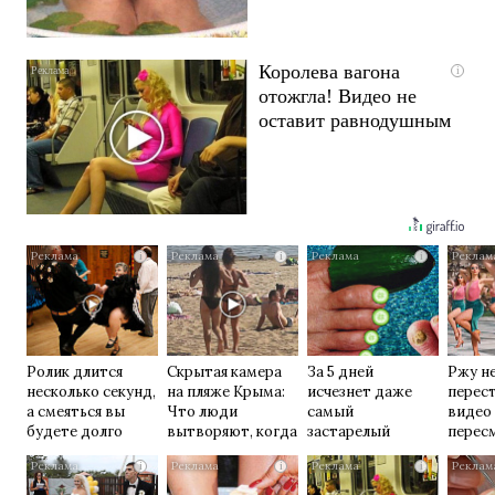
Королева вагона
i
отожгла! Видео не
оставит равнодушным
i
i
i
Ролик длится
Скрытая камера
За 5 дней
Ржу н
несколько секунд,
на пляже Крыма:
исчезнет даже
перест
а смеяться вы
Что люди
самый
видео
будете долго
вытворяют, когда
застарелый
перес
их не видят...
грибок: вот
раз
i
i
i
хитрость