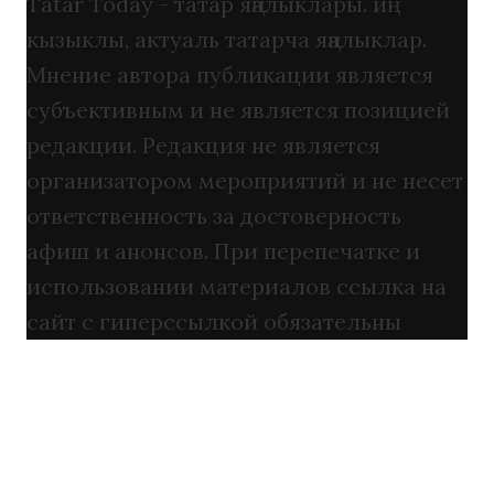
Tatar Today - татар яңалыклары. иң
кызыклы, актуаль татарча яңалыклар.
Мнение автора публикации является
субъективным и не является позицией
редакции. Редакция не является
организатором мероприятий и не несет
ответственность за достоверность
афиш и анонсов. При перепечатке и
использовании материалов ссылка на
сайт с гиперссылкой обязательны