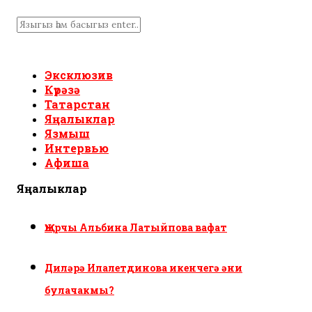
Эксклюзив
Күрәзә
Татарстан
Яңалыклар
Язмыш
Интервью
Афиша
Яңалыклар
Җырчы Альбина Латыйпова вафат
Диләрә Илалетдинова икенчегә әни
булачакмы?