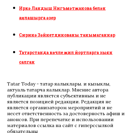
Иркә Ландыш Нигъмәтҗанова белән
аңлашырга әзер
Сиринә Зәйнетдинованы танымаганнар
Татарстанда көчле җил йортларга зыян
салган
Tatar Today - татар яңалыклары. иң кызыклы,
актуаль татарча яңалыклар. Мнение автора
публикации является субъективным и не
является позицией редакции. Редакция не
является организатором мероприятий и не
несет ответственность за достоверность афиш и
анонсов. При перепечатке и использовании
материалов ссылка на сайт с гиперссылкой
обязательны