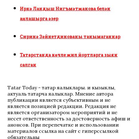
Иркә Ландыш Нигъмәтҗанова белән
аңлашырга әзер
Сиринә Зәйнетдинованы танымаганнар
Татарстанда көчле җил йортларга зыян
салган
Tatar Today - татар яңалыклары. иң кызыклы,
актуаль татарча яңалыклар. Мнение автора
публикации является субъективным и не
является позицией редакции. Редакция не
является организатором мероприятий и не
несет ответственность за достоверность афиш и
анонсов. При перепечатке и использовании
материалов ссылка на сайт с гиперссылкой
обязательны