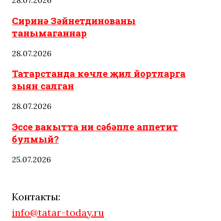
28.07.2026
Сиринә Зәйнетдинованы
танымаганнар
28.07.2026
Татарстанда көчле җил йортларга
зыян салган
28.07.2026
Эссе вакытта ни сәбәпле аппетит
булмый?
25.07.2026
Контакты:
info@tatar-today.ru