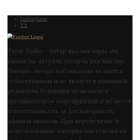
Instagram
Vk
Tatar Today - татар яңалыклары. иң
кызыклы, актуаль татарча яңалыклар.
Мнение автора публикации является
субъективным и не является позицией
редакции. Редакция не является
организатором мероприятий и не несет
ответственность за достоверность
афиш и анонсов. При перепечатке и
использовании материалов ссылка на