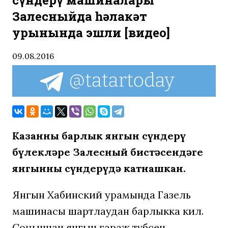
сүндерү машиналары
Залесныйда һәлакәт
урынында эшли [видео]
09.08.2016
Казанның барлык янгын сүндерү
бүлекләре Залесный бистәсендәге
янгынны сүндерүдә катнашкан.
Янгын Хабинский урамында Газель
машинасы шартлаудан барлыкка килә.
Соңыннан янгын гараж түбәсенә,