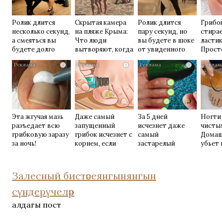
Ролик длится
Скрытая камера
Ролик длится
Грибок
несколько секунд,
на пляже Крыма:
пару секунд, но
стирае
а смеяться вы
Что люди
вы будете в шоке
ласти
будете долго
вытворяют, когда
от увиденного
Прост
их не видят...
домаш
i
i
i
Эта жгучая мазь
Даже самый
За 5 дней
Ногти
разъедает всю
запущенный
исчезнет даже
чисты
грибковую заразу
грибок исчезнет с
самый
Домаш
за ночь!
корнем, если
застарелый
убьет 
перед сном…
грибок: вот
возьм
хитрость
Залесный бистәсе
янгын
янгын
сүндерүчеләр
алдагы пост