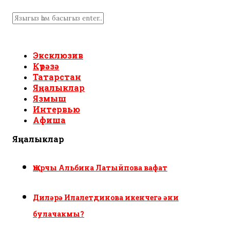
Эксклюзив
Күрәзә
Татарстан
Яңалыклар
Язмыш
Интервью
Афиша
Яңалыклар
Җырчы Альбина Латыйпова вафат
Диләрә Илалетдинова икенчегә әни
булачакмы?