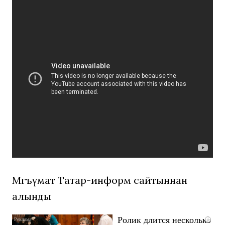
Мәгъүмат Татар-информ сайтыннан
алынды
Ролик длится несколько
i