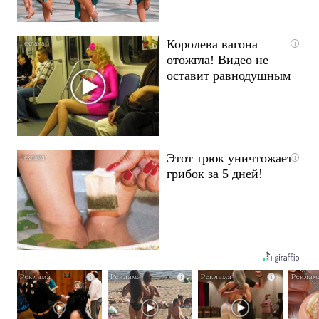
Королева вагона
i
отожгла! Видео не
оставит равнодушным
Этот трюк уничтожает
i
грибок за 5 дней!
i
i
i