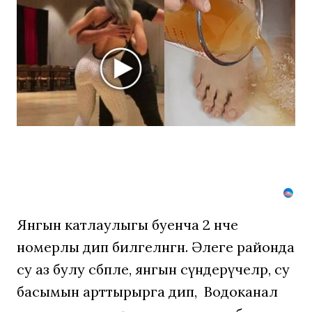
пару
секунд,
но
вы
будете
в
шоке
от
увиденного
Янгын катлаулыгы буенча 2 нче
номерлы дип билгеләнгән. Әлеге районда
су аз булу сәбәпле, янгын сүндерүчеләр, су
басымын арттырырга дип, Водоканал