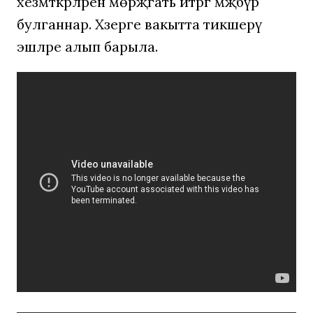
хезмәткәрләренә мөрәҗәгать итәргә мәҗбүр
булганнар. Хәзерге вакытта тикшерү
эшләре алып барыла.