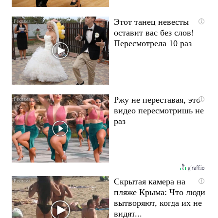
Этот танец невесты
i
оставит вас без слов!
Пересмотрела 10 раз
Ржу не переставая, это
i
видео пересмотришь не
раз
Скрытая камера на
i
пляже Крыма: Что люди
вытворяют, когда их не
видят...