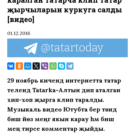
каралган татарча клип татар
җырчыларын куркуга салды
[видео]
01.12.2016
29 ноябрь кичендә интернетта татар
телендә Tatarka-Алтын дип аталган
хип-хоп җырга клип таралды.
Музыкаль видео Ютубта бер төндә
биш йөз меңгә якын карау һәм биш
мең тирәсе комментар җыйды.