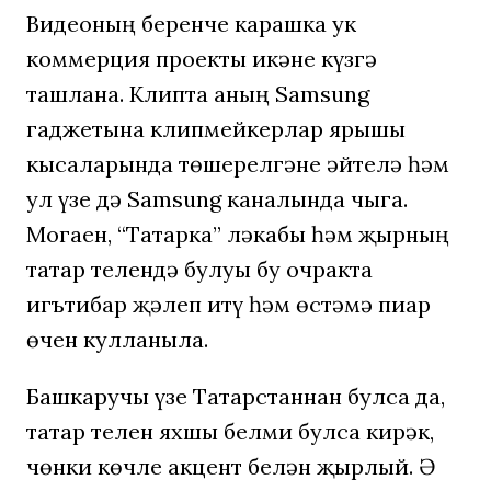
Видеоның беренче карашка ук
коммерция проекты икәне күзгә
ташлана. Клипта аның Samsung
гаджетына клипмейкерлар ярышы
кысаларында төшерелгәне әйтелә һәм
ул үзе дә Samsung каналында чыга.
Могаен, “Татарка” ләкабы һәм җырның
татар телендә булуы бу очракта
игътибар җәлеп итү һәм өстәмә пиар
өчен кулланыла.
Башкаручы үзе Татарстаннан булса да,
татар телен яхшы белми булса кирәк,
чөнки көчле акцент белән җырлый. Ә