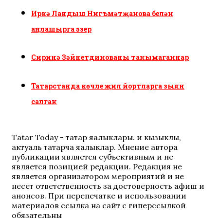
Иркә Ландыш Нигъмәтҗанова белән
аңлашырга әзер
Сиринә Зәйнетдинованы танымаганнар
Татарстанда көчле җил йортларга зыян
салган
Tatar Today - татар яңалыклары. иң кызыклы,
актуаль татарча яңалыклар. Мнение автора
публикации является субъективным и не
является позицией редакции. Редакция не
является организатором мероприятий и не
несет ответственность за достоверность афиш и
анонсов. При перепечатке и использовании
материалов ссылка на сайт с гиперссылкой
обязательны