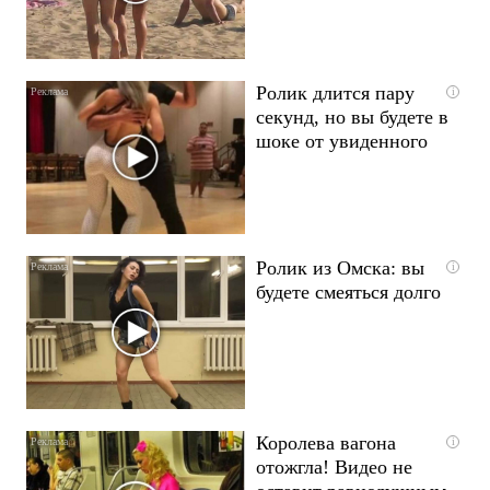
Ролик длится пару
i
секунд, но вы будете в
шоке от увиденного
Ролик из Омска: вы
i
будете смеяться долго
Королева вагона
i
отожгла! Видео не