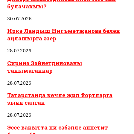
булачакмы?
30.07.2026
Иркә Ландыш Нигъмәтҗанова белән
аңлашырга әзер
28.07.2026
Сиринә Зәйнетдинованы
танымаганнар
28.07.2026
Татарстанда көчле җил йортларга
зыян салган
28.07.2026
Эссе вакытта ни сәбәпле аппетит