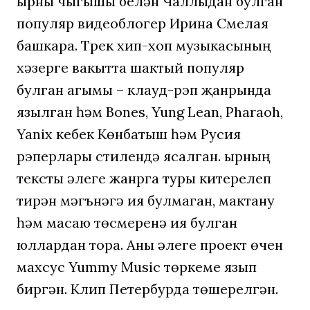
Җырны чыгышы белән Чаллыдан булган
популяр видеоблогер Ирина Смелая
башкара. Трек хип-хоп музыкасының
хәзерге вакытта шактый популяр
булган агымы – клауд-рэп җанрында
язылган һәм Bones, Yung Lean, Pharaoh,
Yanix кебек Көнбатыш һәм Русия
рэперлары стилендә ясалган. Җырның
тексты әлеге жанрга туры китерелеп
тирән мәгънәгә ия булмаган, мактану
һәм масаю төсмеренә ия булган
юллардан тора. Аны әлеге проект өчен
махсус Yummy Music төркеме язып
биргән. Клип Петербурда төшерелгән.