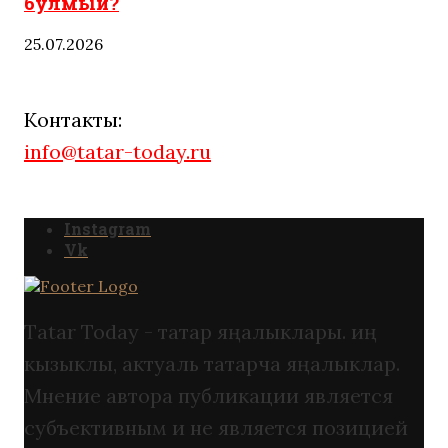
булмый?
25.07.2026
Контакты:
info@tatar-today.ru
Instagram
Vk
Tatar Today - татар яңалыклары. иң
кызыклы, актуаль татарча яңалыклар.
Мнение автора публикации является
субъективным и не является позицией