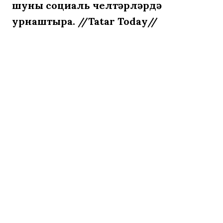
шуны социаль челтәрләрдә
урнаштыра. //Tatar Today//