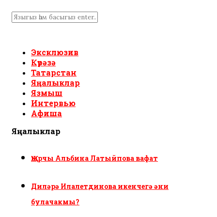
Эксклюзив
Күрәзә
Татарстан
Яңалыклар
Язмыш
Интервью
Афиша
Яңалыклар
Җырчы Альбина Латыйпова вафат
Диләрә Илалетдинова икенчегә әни
булачакмы?