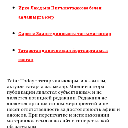
Иркә Ландыш Нигъмәтҗанова белән
аңлашырга әзер
Сиринә Зәйнетдинованы танымаганнар
Татарстанда көчле җил йортларга зыян
салган
Tatar Today - татар яңалыклары. иң кызыклы,
актуаль татарча яңалыклар. Мнение автора
публикации является субъективным и не
является позицией редакции. Редакция не
является организатором мероприятий и не
несет ответственность за достоверность афиш и
анонсов. При перепечатке и использовании
материалов ссылка на сайт с гиперссылкой
обязательны