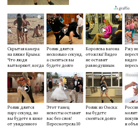
i
i
i
Скрытая камера
Ролик длится
Королева вагона
Ржу н
на пляже Крыма:
несколько секунд,
отожгла! Видео
перест
Что люди
а смеяться вы
не оставит
видео
вытворяют, когда
будете долго
равнодушным
перес
их не видят...
раз
i
i
i
Ролик длится
Этот танец
Ролик из Омска:
Росси
пару секунд, но
невесты оставит
вы будете
молит
вы будете в шоке
вас без слов!
смеяться долго
покуп
от увиденного
Пересмотрела 10
и объя
раз
прави