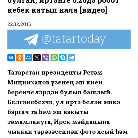
булган, иртәнге 6:20дә робот
кебек катып кала [видео]
22.12.2016
Татарстан президенты Рөстәм
Миңниханов үзенең эш көнен
беренчеләрдән булып башлый.
Белгәнебезчә, ул иртә белән эшкә
баргач та һәм эш вакыты
тәмамлануга, Ирек мәйданына
чыккан тәрәзәсеннән фото ясый һәм