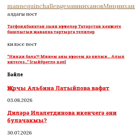
mannequinchallenge
минниханов
Миңнихан
алдагы пост
Татфондбанктан зыян күрүчеләр Татарстан хөкүмәте
башлыгын җавапка тартырга телиләр
киләсе пост
“Нинди бала?! Минем аны күрәсем дә килми… Алып
китегез…” [гыйбрәтле хәл]
Бәйле
Җырчы Альбина Латыйпова вафат
03.08.2026
Диләрә Илалетдинова икенчегә әни
булачакмы?
30.07.2026