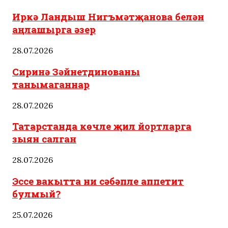
Иркә Ландыш Нигъмәтҗанова белән
аңлашырга әзер
28.07.2026
Сиринә Зәйнетдинованы
танымаганнар
28.07.2026
Татарстанда көчле җил йортларга
зыян салган
28.07.2026
Эссе вакытта ни сәбәпле аппетит
булмый?
25.07.2026