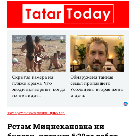
i
i
Скрытая камера на
Обнаружена тайная
пляже Крыма: Что
семья пропавшего
люди вытворяют, когда
Усольцева: вторая жена
их не видят...
и дочь
Татарстан
Эксклюзив
Яңалыклар
Рөстәм Миңнехановка ни