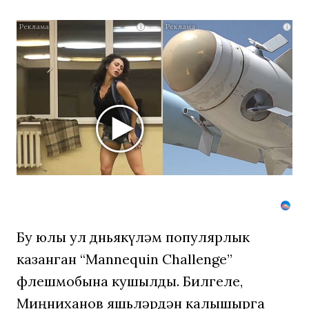
Ролик
i
i
из
Омска:
вы
будете
смеяться
долго
Бу юлы ул дөньякүләм популярлык
казанган “Mannequin Challenge”
флешмобына кушылды. Билгеле,
Миңниханов яшьләрдән калышырга