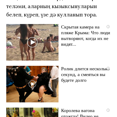
теләми, аларның кызыксынуларын
белеп, күреп, үзе дә кулланып тора.
Скрытая камера на
i
пляже Крыма: Что люди
вытворяют, когда их не
видят...
Ролик длится несколько
i
секунд, а смеяться вы
будете долго
Королева вагона
i
отожгла! Видео не