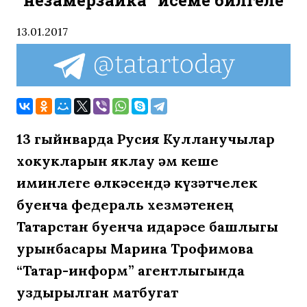
“незамерзайка” исеме билгеле
13.01.2017
13 гыйнварда Русия Кулланучылар
хокукларын яклау һәм кеше
иминлеге өлкәсендә күзәтчелек
буенча федераль хезмәтенең
Татарстан буенча идарәсе башлыгы
урынбасары Марина Трофимова
“Татар-информ” агентлыгында
уздырылган матбугат