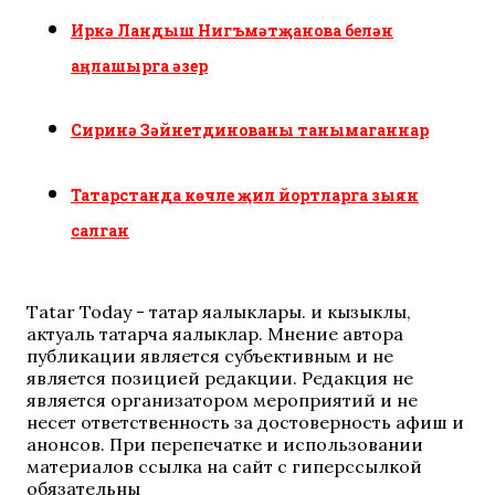
Иркә Ландыш Нигъмәтҗанова белән
аңлашырга әзер
Сиринә Зәйнетдинованы танымаганнар
Татарстанда көчле җил йортларга зыян
салган
Tatar Today - татар яңалыклары. иң кызыклы,
актуаль татарча яңалыклар. Мнение автора
публикации является субъективным и не
является позицией редакции. Редакция не
является организатором мероприятий и не
несет ответственность за достоверность афиш и
анонсов. При перепечатке и использовании
материалов ссылка на сайт с гиперссылкой
обязательны