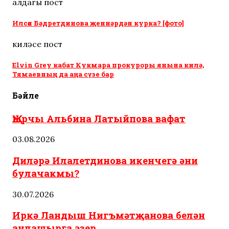
алдагы пост
Илсөя Бәдретдинова җеннәрдән курка? [фото]
киләсе пост
Elvin Grey кабат Кукмара прокуроры янына килә,
Тямаевның да аңа сүзе бар
Бәйле
Җырчы Альбина Латыйпова вафат
03.08.2026
Диләрә Илалетдинова икенчегә әни
булачакмы?
30.07.2026
Иркә Ландыш Нигъмәтҗанова белән
аңлашырга әзер