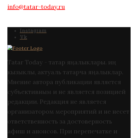
info@tatar-today.ru
Instagram
Vk
Tatar Today - татар яңалыклары. иң
кызыклы, актуаль татарча яңалыклар.
Мнение автора публикации является
субъективным и не является позицией
редакции. Редакция не является
организатором мероприятий и не несет
ответственность за достоверность
афиш и анонсов. При перепечатке и