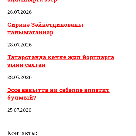
28.07.2026
Сиринә Зәйнетдинованы
танымаганнар
28.07.2026
Татарстанда көчле җил йортларга
зыян салган
28.07.2026
Эссе вакытта ни сәбәпле аппетит
булмый?
25.07.2026
Контакты: