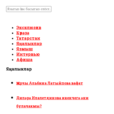
Эксклюзив
Күрәзә
Татарстан
Яңалыклар
Язмыш
Интервью
Афиша
Яңалыклар
Җырчы Альбина Латыйпова вафат
Диләрә Илалетдинова икенчегә әни
булачакмы?