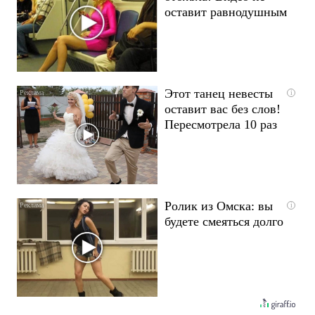
оставит равнодушным
Этот танец невесты
i
оставит вас без слов!
Пересмотрела 10 раз
Ролик из Омска: вы
i
будете смеяться долго