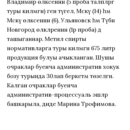
Владимир өлкәсеннән (5 проба таләпләргә
туры килмәгән) генә түгел, Мәскәү (14) һәм
Мәскәү өлкәсеннән (6), Ульяновск һәм Түбән
Новгород өлкәләреннән (1әр проба) дә
ташыганнар. Метил спирты
нормативларга туры килмәгән 675 литр
продукция булуы ачыкланган. Шушы
очраклар буенча административ хокук
бозу турында 30лап беркетмә төзелгән.
Калган очраклар буенча
административ-процессуаль эшләр
башкарыла, диде Марина Трофимова.