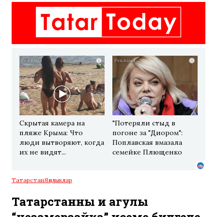
i
i
Скрытая камера на
"Потеряли стыд в
пляже Крыма: Что
погоне за "Диором":
люди вытворяют, когда
Поплавская вмазала
их не видят...
семейке Плющенко
Татарстан
Яңалыклар
Татарстанның иң агулы