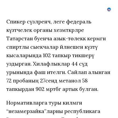
Спикер сүзләренчә, әлеге федераль
күзәтчелек органы хезмәткәрләре
Татарстан буенча азык-төлеккә кермәгән
спиртлы сыекчалар әйләнешен күзәтү
кысаларында 102 тапкыр тикшерү
уздырган. Хилафлыклар 44 сәүдә
урынында фаш ителгән. Сайлап алынган
72 пробаның 27сендә метанол 58
тапкырдан 902 мәртәбәгә артык булган.
Нормативларга туры килмәгән
“незамерзайка”ларны республикага