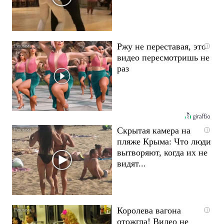
Ржу не переставая, это
i
видео пересмотришь не
раз
Скрытая камера на
i
пляже Крыма: Что люди
вытворяют, когда их не
видят...
Королева вагона
i
отожгла! Видео не