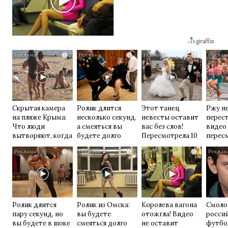
i
i
i
Скрытая камера
Ролик длится
Этот танец
Ржу н
на пляже Крыма:
несколько секунд,
невесты оставит
перест
Что люди
а смеяться вы
вас без слов!
видео
вытворяют, когда
будете долго
Пересмотрела 10
перес
их не видят...
раз
раз
i
i
i
Ролик длится
Ролик из Омска:
Королева вагона
Смоло
пару секунд, но
вы будете
отожгла! Видео
росси
вы будете в шоке
смеяться долго
не оставит
футбо