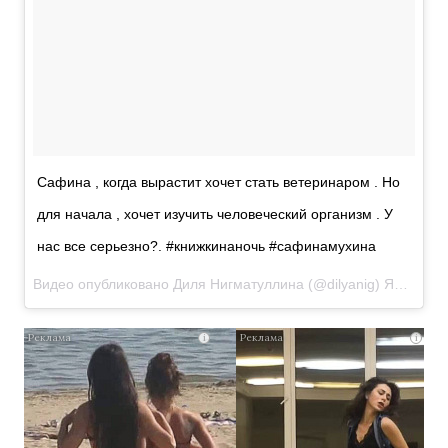
Сафина , когда вырастит хочет стать ветеринаром . Но
для начала , хочет изучить человеческий организм . У
нас все серьезно?. #книжкинаночь #сафинамухина
Видео опубликовано Диля Нигматуллина (@dilyanig)
Янв 28 2017 в 11:40 PST
Скрытая
i
i
камера
на
пляже
Крыма: