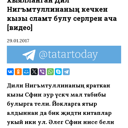
хыялланган Дилә
Нигъмәтуллинаның кечкенә
кызы сәламәт булу серләрен ача
[видео]
29.01.2017
Дилән Нигъмәтуллинаның яраткан
кызы Сәфинә зур үскәч мал табибы
булырга тели. Йокларга ятыр
алдыннан да бик җидти китаплар
укый икән ул. Әлегә Сәфинә әнисе белән