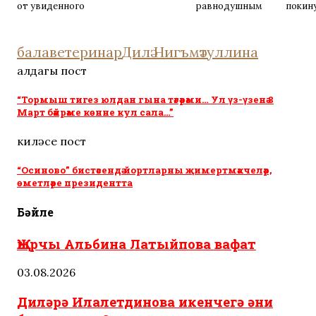
от увиденного
равнодушным
покин
бала
ветеринар
Дилә Нигъмәтуллина
алдагы пост
“Тормыш тигез юлдан гына тәгәрәми… Ул үз-үзенә 8
Март бәйрәме көнне кул сала…”
киләсе пост
“Осиново” бистәсендә йортларны җимертмәкчеләр,
өметләре президентта
Бәйле
Җырчы Альбина Латыйпова вафат
03.08.2026
Диләрә Илалетдинова икенчегә әни