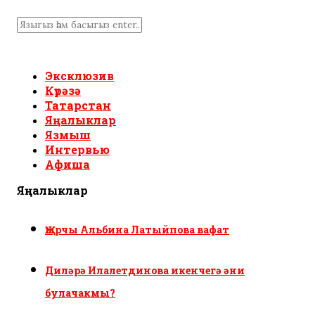
Эксклюзив
Күрәзә
Татарстан
Яңалыклар
Язмыш
Интервью
Афиша
Яңалыклар
Җырчы Альбина Латыйпова вафат
Диләрә Илалетдинова икенчегә әни
булачакмы?