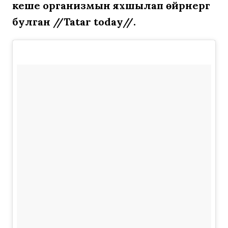
кеше организмын яхшылап өйрәнергә
булган //Tatar today//.