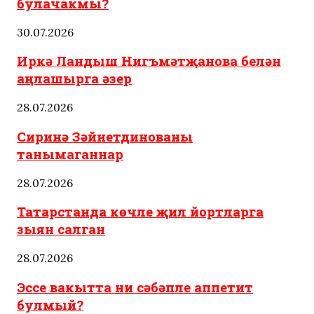
булачакмы?
30.07.2026
Иркә Ландыш Нигъмәтҗанова белән
аңлашырга әзер
28.07.2026
Сиринә Зәйнетдинованы
танымаганнар
28.07.2026
Татарстанда көчле җил йортларга
зыян салган
28.07.2026
Эссе вакытта ни сәбәпле аппетит
булмый?