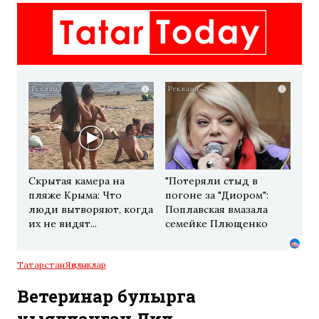
i
i
Скрытая камера на
"Потеряли стыд в
пляже Крыма: Что
погоне за "Диором":
люди вытворяют, когда
Поплавская вмазала
их не видят...
семейке Плющенко
Татарстан
Яңалыклар
Ветеринар булырга