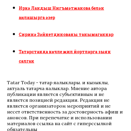
Иркә Ландыш Нигъмәтҗанова белән
аңлашырга әзер
Сиринә Зәйнетдинованы танымаганнар
Татарстанда көчле җил йортларга зыян
салган
Tatar Today - татар яңалыклары. иң кызыклы,
актуаль татарча яңалыклар. Мнение автора
публикации является субъективным и не
является позицией редакции. Редакция не
является организатором мероприятий и не
несет ответственность за достоверность афиш и
анонсов. При перепечатке и использовании
материалов ссылка на сайт с гиперссылкой
обязательны