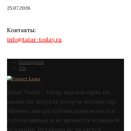
25.07.2026
Контакты:
info@tatar-today.ru
Instagram
Vk
Tatar Today - татар яңалыклары. иң
кызыклы, актуаль татарча яңалыклар.
Мнение автора публикации является
субъективным и не является позицией
редакции. Редакция не является