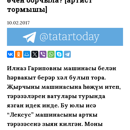
өчен борчыла? [артист
тормышы]
10.02.2017
Илназ Гариповның машинасы белән
һәрвакыт берәр хәл булып тора.
Җырчының машинасына һөҗүм итеп,
тәрәзәләрен ватулары турында
язган идек инде. Бу юлы исә
“Лексус” машинасының арткы
тәрәзәсенә зыян килгән. Моны