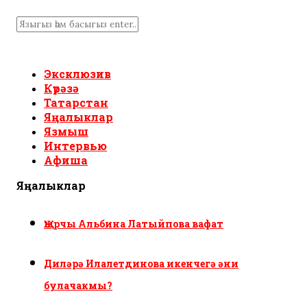
Эксклюзив
Күрәзә
Татарстан
Яңалыклар
Язмыш
Интервью
Афиша
Яңалыклар
Җырчы Альбина Латыйпова вафат
Диләрә Илалетдинова икенчегә әни
булачакмы?