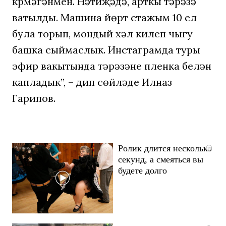
күрмәгәнмен. Нәтиҗәдә, арткы тәрәзә
ватылды. Машина йөртү стажым 10 ел
була торып, мондый хәл килеп чыгу
башка сыймаслык. Инстаграмда туры
эфир вакытында тәрәзәне пленка белән
капладык”, – дип сөйләде Илназ
Гарипов.
Ролик длится несколько
i
секунд, а смеяться вы
будете долго