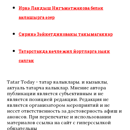
Иркә Ландыш Нигъмәтҗанова белән
аңлашырга әзер
Сиринә Зәйнетдинованы танымаганнар
Татарстанда көчле җил йортларга зыян
салган
Tatar Today - татар яңалыклары. иң кызыклы,
актуаль татарча яңалыклар. Мнение автора
публикации является субъективным и не
является позицией редакции. Редакция не
является организатором мероприятий и не
несет ответственность за достоверность афиш и
анонсов. При перепечатке и использовании
материалов ссылка на сайт с гиперссылкой
обязательны