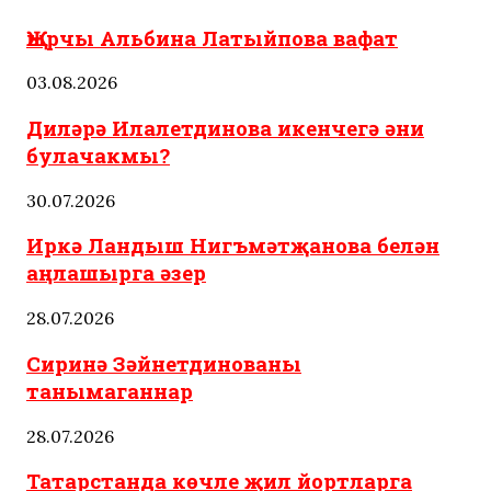
Җырчы Альбина Латыйпова вафат
03.08.2026
Диләрә Илалетдинова икенчегә әни
булачакмы?
30.07.2026
Иркә Ландыш Нигъмәтҗанова белән
аңлашырга әзер
28.07.2026
Сиринә Зәйнетдинованы
танымаганнар
28.07.2026
Татарстанда көчле җил йортларга