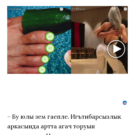
За
i
i
5
дней
исчезнет
даже
самый
застарелый
грибок:
вот
хитрость
– Бу юлы үзем гаепле. Игътибарсызлык
аркасында артта агач торуын