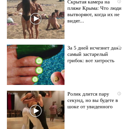
Скрытая камера на
i
пляже Крыма: Что люди
вытворяют, когда их не
видят...
За 5 дней исчезнет даже
i
самый застарелый
грибок: вот хитрость
Ролик длится пару
i
секунд, но вы будете в
шоке от увиденного