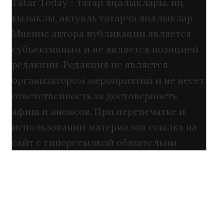
Tatar Today - татар яңалыклары. иң
кызыклы, актуаль татарча яңалыклар.
Мнение автора публикации является
субъективным и не является позицией
редакции. Редакция не является
организатором мероприятий и не несет
ответственность за достоверность
афиш и анонсов. При перепечатке и
использовании материалов ссылка на
сайт с гиперссылкой обязательны