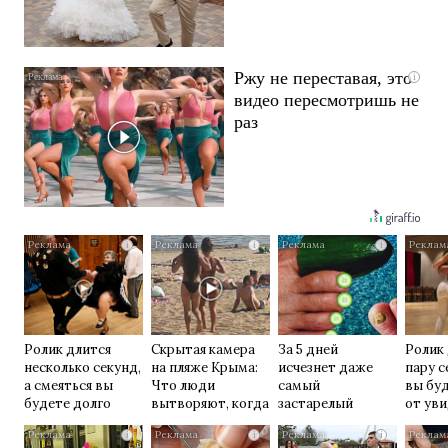
Ржу не переставая, это
i
видео пересмотришь не
раз
i
i
i
Ролик длится
Скрытая камера
За 5 дней
Ролик
несколько секунд,
на пляже Крыма:
исчезнет даже
пару с
а смеяться вы
Что люди
самый
вы буд
будете долго
вытворяют, когда
застарелый
от ув
их не видят...
грибок: вот
i
i
i
хитрость