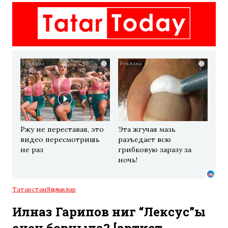
i
i
Ржу не переставая, это
Эта жгучая мазь
видео пересмотришь
разъедает всю
не раз
грибковую заразу за
ночь!
Татарстан
Яңалыклар
Илназ Гарипов нигә “Лексус”ы