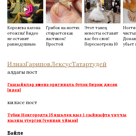
Королева вагона
Грибок на ногтях
Этот танец
Ногти
отожгла! Видео
стирается как
невесты оставит
чисты
не оставит
ластиком!
вас без слов!
Домаш
равнодушным
Простой
Пересмотрела 10
убьет 
домашний метод
раз
возьм
ИлназГарипов
Лексус
Татартудей
алдагы пост
Гашыйклар көненә оригиналь бүләк бирәм дисәң
[идея]
киләсе пост
Түбән Новгородта 15 яшьлек кыз 1 сыйныфта укучы
кызны үтергән [уеннан уймак]
Бәйле