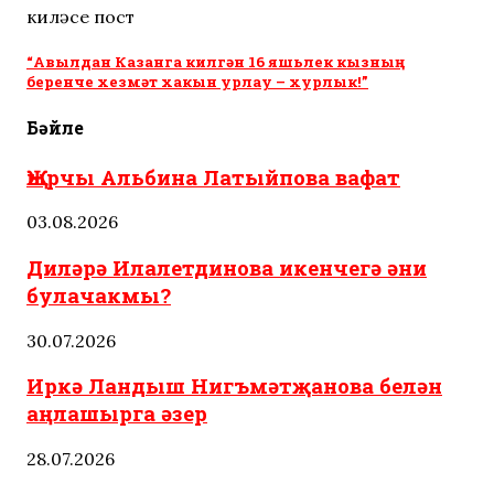
киләсе пост
“Авылдан Казанга килгән 16 яшьлек кызның
беренче хезмәт хакын урлау – хурлык!”
Бәйле
Җырчы Альбина Латыйпова вафат
03.08.2026
Диләрә Илалетдинова икенчегә әни
булачакмы?
30.07.2026
Иркә Ландыш Нигъмәтҗанова белән
аңлашырга әзер
28.07.2026