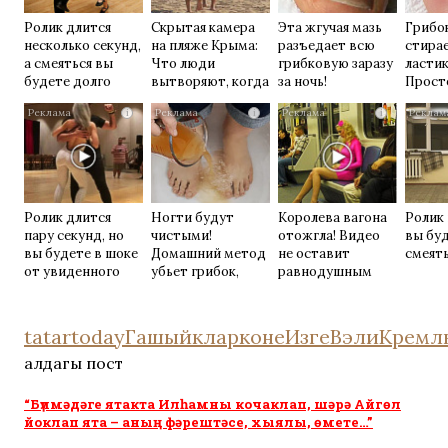
Ролик длится
Скрытая камера
Эта жгучая мазь
Грибок
несколько секунд,
на пляже Крыма:
разъедает всю
стирае
а смеяться вы
Что люди
грибковую заразу
ласти
будете долго
вытворяют, когда
за ночь!
Прост
их не видят...
домаш
i
i
i
Ролик длится
Ногти будут
Королева вагона
Ролик 
пару секунд, но
чистыми!
отожгла! Видео
вы бу
вы будете в шоке
Домашний метод
не оставит
смеять
от увиденного
убьет грибок,
равнодушным
возьмите 3%-ю…
tatartoday
Гашыйкларконе
ИзгеВэли
Кремл
алдагы пост
“Бүлмәдәге ятакта Илһамны кочаклап, шәрә Айгөл
йоклап ята – аның фәрештәсе, хыялы, өмете…”