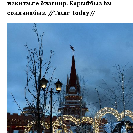
искитмәле бизәгәннәр. Карыйбыз һәм
сокланабыз. //Tatar Today//