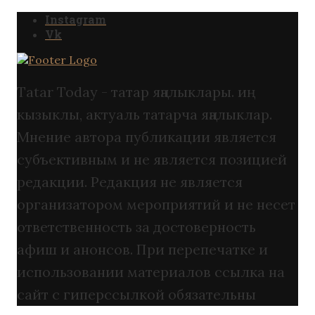
Instagram
Vk
Tatar Today - татар яңалыклары. иң
кызыклы, актуаль татарча яңалыклар.
Мнение автора публикации является
субъективным и не является позицией
редакции. Редакция не является
организатором мероприятий и не несет
ответственность за достоверность
афиш и анонсов. При перепечатке и
использовании материалов ссылка на
сайт с гиперссылкой обязательны