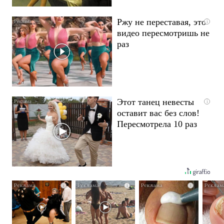
Ржу не переставая, это
i
видео пересмотришь не
раз
Этот танец невесты
i
оставит вас без слов!
Пересмотрела 10 раз
i
i
i