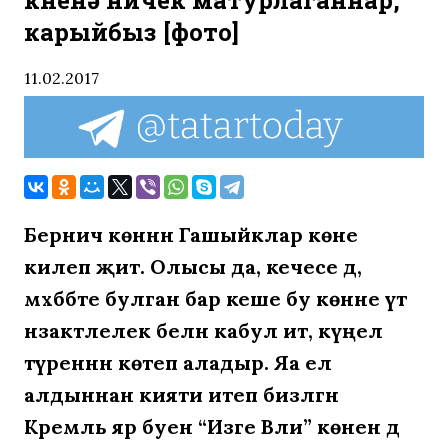
көненә ничек матурлаганнар,
карыйбыз [фото]
11.02.2017
Берничә көннән Гашыйклар көне
килеп җитә. Олысы да, кечесе дә,
мәхәббәте булган бар кеше бу көнне үтә
нәзакәтлелек белән кабул итә, күңел
түреннән көтеп аладыр. Яа ел
алдыннан әкияти итеп бизәлгән
Кремль яр буен “Изге Вәли” көненә дә