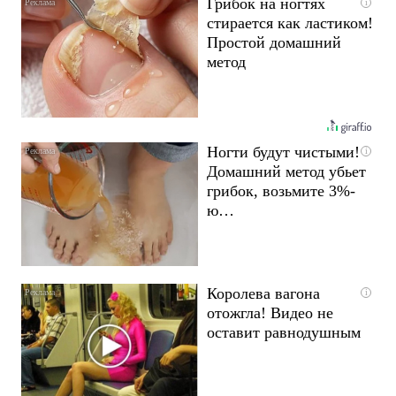
Грибок на ногтях
i
стирается как ластиком!
Простой домашний
метод
Ногти будут чистыми!
i
Домашний метод убьет
грибок, возьмите 3%-
ю…
Королева вагона
i
отожгла! Видео не
оставит равнодушным