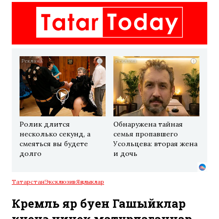
i
i
Ролик длится
Обнаружена тайная
несколько секунд, а
семья пропавшего
смеяться вы будете
Усольцева: вторая жена
долго
и дочь
Татарстан
Эксклюзив
Яңалыклар
Кремль яр буен Гашыйклар