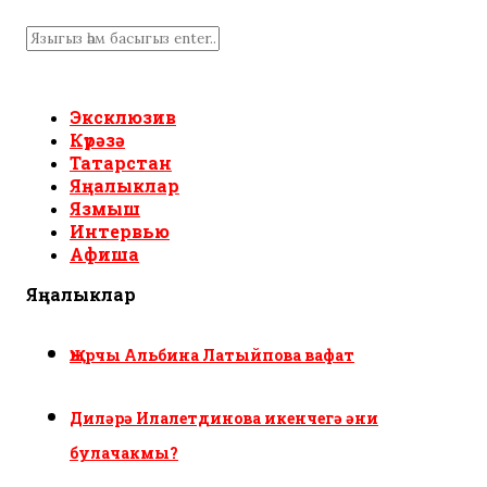
Эксклюзив
Күрәзә
Татарстан
Яңалыклар
Язмыш
Интервью
Афиша
Яңалыклар
Җырчы Альбина Латыйпова вафат
Диләрә Илалетдинова икенчегә әни
булачакмы?