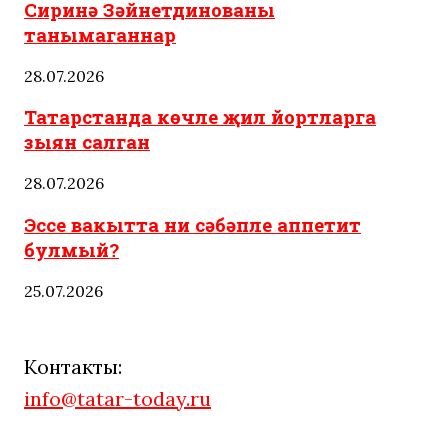
Сиринә Зәйнетдинованы
танымаганнар
28.07.2026
Татарстанда көчле җил йортларга
зыян салган
28.07.2026
Эссе вакытта ни сәбәпле аппетит
булмый?
25.07.2026
Контакты:
info@tatar-today.ru