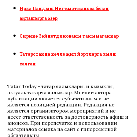
Иркә Ландыш Нигъмәтҗанова белән
аңлашырга әзер
Сиринә Зәйнетдинованы танымаганнар
Татарстанда көчле җил йортларга зыян
салган
Tatar Today - татар яңалыклары. иң кызыклы,
актуаль татарча яңалыклар. Мнение автора
публикации является субъективным и не
является позицией редакции. Редакция не
является организатором мероприятий и не
несет ответственность за достоверность афиш и
анонсов. При перепечатке и использовании
материалов ссылка на сайт с гиперссылкой
обязательны