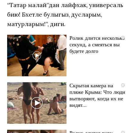
“Татар малай”дан лайфхак, универсаль
бию! Бәхетле булыгыз, дусларым,
матурларым!”, дигән.
Ролик длится несколько
i
секунд, а смеяться вы
будете долго
Скрытая камера на
i
пляже Крыма: Что люди
вытворяют, когда их не
видят...
Ролик длится пару
i