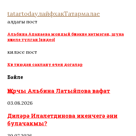
хитрость
tatartoday
лайфхак
Татармалае
алдагы пост
Альбина Апанаева мондый бүләкне көтмәгән, шуңа
күңеле тулган [видео]
киләсе пост
Күз тиюдән саклану өчен догалар
Бәйле
Җырчы Альбина Латыйпова вафат
03.08.2026
Диләрә Илалетдинова икенчегә әни
булачакмы?
30.07.2026