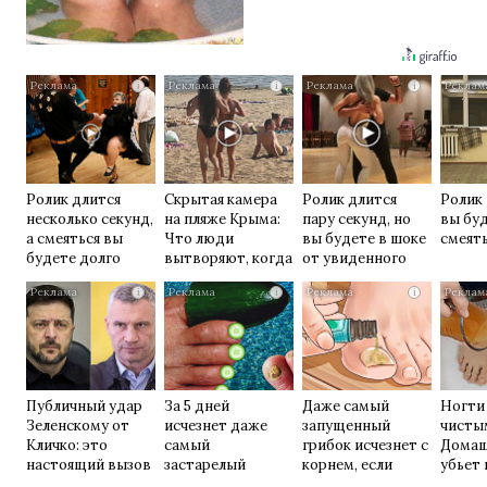
i
i
i
Ролик длится
Скрытая камера
Ролик длится
Ролик 
несколько секунд,
на пляже Крыма:
пару секунд, но
вы бу
а смеяться вы
Что люди
вы будете в шоке
смеять
будете долго
вытворяют, когда
от увиденного
их не видят...
i
i
i
Публичный удар
За 5 дней
Даже самый
Ногти
Зеленскому от
исчезнет даже
запущенный
чисты
Кличко: это
самый
грибок исчезнет с
Домаш
настоящий вызов
застарелый
корнем, если
убьет 
грибок: вот
перед сном…
возьм