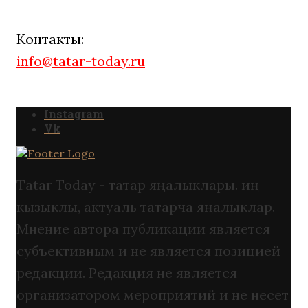
Контакты:
info@tatar-today.ru
Instagram
Vk
Tatar Today - татар яңалыклары. иң
кызыклы, актуаль татарча яңалыклар.
Мнение автора публикации является
субъективным и не является позицией
редакции. Редакция не является
организатором мероприятий и не несет