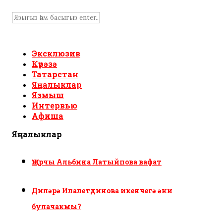
Эксклюзив
Күрәзә
Татарстан
Яңалыклар
Язмыш
Интервью
Афиша
Яңалыклар
Җырчы Альбина Латыйпова вафат
Диләрә Илалетдинова икенчегә әни
булачакмы?