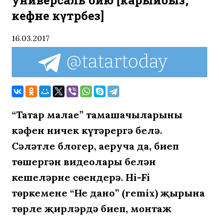
универсаль бию [карыйбыз,
кәефне күтәрәбез]
16.03.2017
“Татар малае” тамашачыларының
кәфен ничек күтәрергә белә.
Сәләтле блогер, аеруча да, биеп
төшергән видеолары белән
кешеләрне сөендерә.
Hi-Fi
төркеменең “Не дано” (remix) җырына
төрле җирләрдә биеп, монтаж