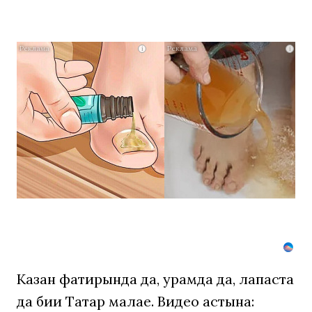
Даже
i
i
самый
запущенны
грибок
исчезнет
с
корнем,
если
перед
сном…
Казан фатирында да, урамда да, лапаста
да бии Татар малае. Видео астына: