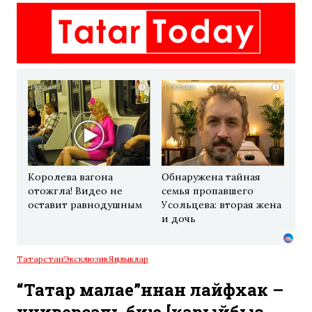
i
i
Королева вагона
Обнаружена тайная
отожгла! Видео не
семья пропавшего
оставит равнодушным
Усольцева: вторая жена
и дочь
Татарстан
Эксклюзив
Яңалыклар
“Татар малае”ннан лайфхак –