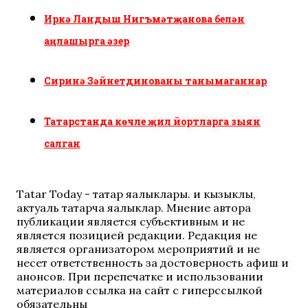
Иркә Ландыш Нигъмәтҗанова белән
аңлашырга әзер
Сиринә Зәйнетдинованы танымаганнар
Татарстанда көчле җил йортларга зыян
салган
Tatar Today - татар яңалыклары. иң кызыклы,
актуаль татарча яңалыклар. Мнение автора
публикации является субъективным и не
является позицией редакции. Редакция не
является организатором мероприятий и не
несет ответственность за достоверность афиш и
анонсов. При перепечатке и использовании
материалов ссылка на сайт с гиперссылкой
обязательны