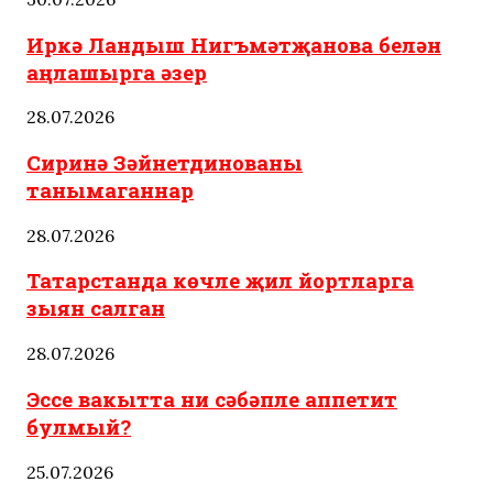
Иркә Ландыш Нигъмәтҗанова белән
аңлашырга әзер
28.07.2026
Сиринә Зәйнетдинованы
танымаганнар
28.07.2026
Татарстанда көчле җил йортларга
зыян салган
28.07.2026
Эссе вакытта ни сәбәпле аппетит
булмый?
25.07.2026