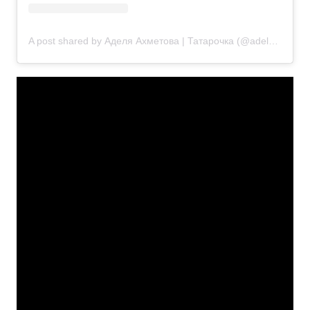
A post shared by Аделя Ахметова | Татарочка (@adelya.singer)