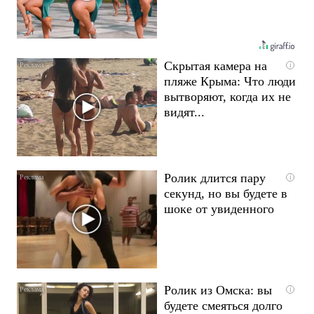
Скрытая камера на
i
пляже Крыма: Что люди
вытворяют, когда их не
видят...
Ролик длится пару
i
секунд, но вы будете в
шоке от увиденного
Ролик из Омска: вы
i
будете смеяться долго