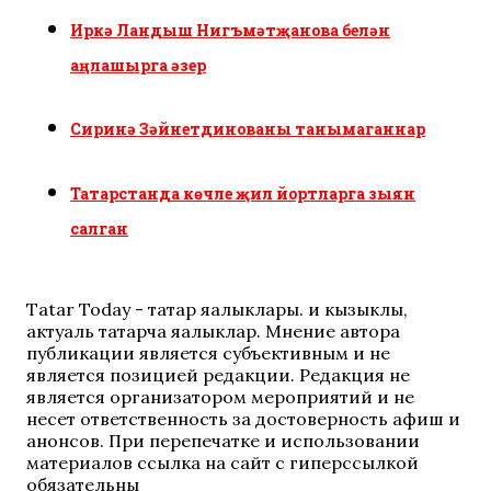
Иркә Ландыш Нигъмәтҗанова белән
аңлашырга әзер
Сиринә Зәйнетдинованы танымаганнар
Татарстанда көчле җил йортларга зыян
салган
Tatar Today - татар яңалыклары. иң кызыклы,
актуаль татарча яңалыклар. Мнение автора
публикации является субъективным и не
является позицией редакции. Редакция не
является организатором мероприятий и не
несет ответственность за достоверность афиш и
анонсов. При перепечатке и использовании
материалов ссылка на сайт с гиперссылкой
обязательны