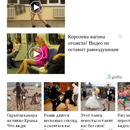
Королева вагона
i
отожгла! Видео не
оставит равнодушным
i
i
i
Скрытая камера
Ролик длится
Этот танец
Ржу н
на пляже Крыма:
несколько секунд,
невесты оставит
перест
Что люди
а смеяться вы
вас без слов!
видео