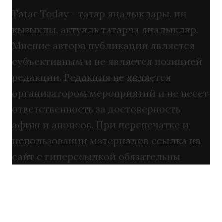
Tatar Today - татар яңалыклары. иң
кызыклы, актуаль татарча яңалыклар.
Мнение автора публикации является
субъективным и не является позицией
редакции. Редакция не является
организатором мероприятий и не несет
ответственность за достоверность
афиш и анонсов. При перепечатке и
использовании материалов ссылка на
сайт с гиперссылкой обязательны