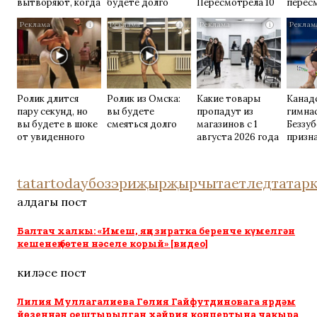
вытворяют, когда
будете долго
Пересмотрела 10
перес
их не видят...
раз
раз
i
i
i
Ролик длится
Ролик из Омска:
Какие товары
Канад
пару секунд, но
вы будете
пропадут из
гимна
вы будете в шоке
смеяться долго
магазинов с 1
Беззу
от увиденного
августа 2026 года
призна
ее раз
Москв
tatartoday
бозэри
җыр
җырчы
таетлед
татар
алдагы пост
Балтач халкы: «Имеш, яңа зиратка беренче күмелгән
кешенең бөтен нәселе корый» [видео]
киләсе пост
Лилия Муллагалиева Гөлия Гайфутдиновага ярдәм
йөзеннән оештырылган хәйрия концертына чакыра