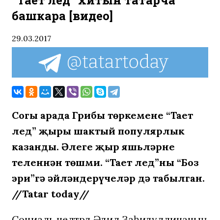
“Тает лед” хитын татарча
башкара [видео]
29.03.2017
Соңгы арада Грибы төркеменең “Тает
лед” җыры шактый популярлык
казанды. Әлеге җыр яшьләрнең
теленнән төшми. “Тает лед”ны “Боз
эри”гә әйләндерүчеләр дә табылган.
//Tatar today//
Социаль челтәрдә Әдилә Заһидуллинаның