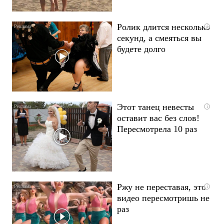
Ролик длится несколько
i
секунд, а смеяться вы
будете долго
Этот танец невесты
i
оставит вас без слов!
Пересмотрела 10 раз
Ржу не переставая, это
i
видео пересмотришь не
раз