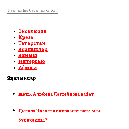
Эксклюзив
Күрәзә
Татарстан
Яңалыклар
Язмыш
Интервью
Афиша
Яңалыклар
Җырчы Альбина Латыйпова вафат
Диләрә Илалетдинова икенчегә әни
булачакмы?