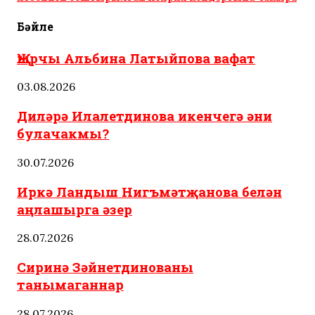
Бәйле
Җырчы Альбина Латыйпова вафат
03.08.2026
Диләрә Илалетдинова икенчегә әни
булачакмы?
30.07.2026
Иркә Ландыш Нигъмәтҗанова белән
аңлашырга әзер
28.07.2026
Сиринә Зәйнетдинованы
танымаганнар
28.07.2026