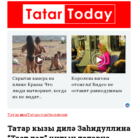
i
i
Скрытая камера на
Королева вагона
пляже Крыма: Что
отожгла! Видео не
люди вытворяют, когда
оставит равнодушным
их не видят...
Татар җыры
Татарстан
Эксклюзив
Татар кызы Әдилә Заһидуллина