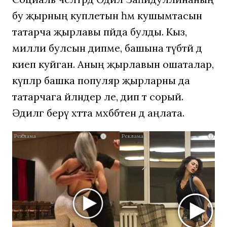
бу җырның куплетын һәм кушымтасын
татарча җырлавы пәйда булды. Кыз,
милли булсын дипме, башына түбәтәй дә
киеп куйган. Аның җырлавын ошаталар,
күпләр башка популяр җырларны да
татарчага әйләндер әле, дип тә сорый.
Әдиләгә берәү хәтта мәхәббәтен дә аңлата.
Ролик
i
i
длится
пару
секунд,
но
вы
будете