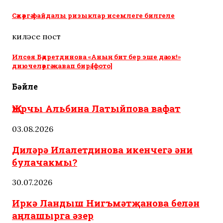
Сәхәргә файдалы ризыклар исемлеге билгеле
киләсе пост
Илсөя Бәдретдинова «Аның бит бер эше дә юк!»
диючеләргә җавап бирә [фото]
Бәйле
Җырчы Альбина Латыйпова вафат
03.08.2026
Диләрә Илалетдинова икенчегә әни
булачакмы?
30.07.2026
Иркә Ландыш Нигъмәтҗанова белән
аңлашырга әзер