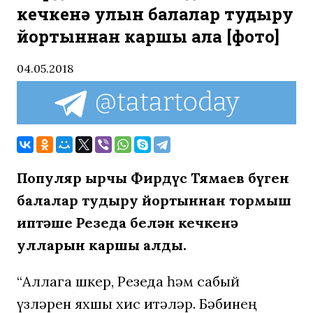
кечкенә улын балалар тудыру
йортыннан каршы ала [фото]
04.05.2018
Популяр җырчы Фирдүс Тямаев бүген
балалар тудыру йортыннан тормыш
иптәше Резеда белән кечкенә
улларын каршы алды.
“Аллага шөкер, Резеда һәм сабый
үзләрен яхшы хис итәләр. Бәбинең