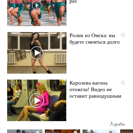
раз
Ролик из Омска: вы
i
будете смеяться долго
Королева вагона
i
отожгла! Видео не
оставит равнодушным
i
i
i