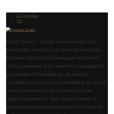
Instagram
Vk
Tatar Today - татар яңалыклары. иң
кызыклы, актуаль татарча яңалыклар.
Мнение автора публикации является
субъективным и не является позицией
редакции. Редакция не является
организатором мероприятий и не несет
ответственность за достоверность
афиш и анонсов. При перепечатке и
использовании материалов ссылка на