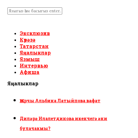
Эксклюзив
Күрәзә
Татарстан
Яңалыклар
Язмыш
Интервью
Афиша
Яңалыклар
Җырчы Альбина Латыйпова вафат
Диләрә Илалетдинова икенчегә әни
булачакмы?