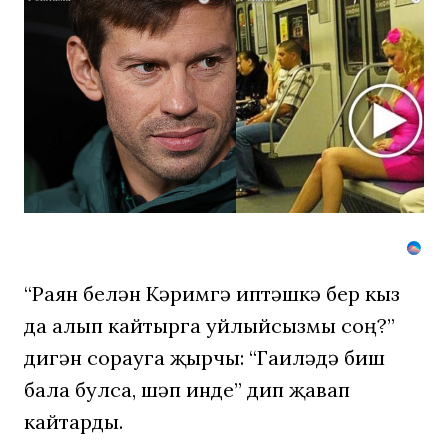
Смолов
призвал
российски
футболист
покинуть
страну
“Раян белән Кәримгә иптәшкә бер кыз
да алып кайтырга уйлыйсызмы соң?”
дигән сорауга җырчы: “Гаиләдә биш
бала булса, шәп инде” дип җавап
кайтарды.