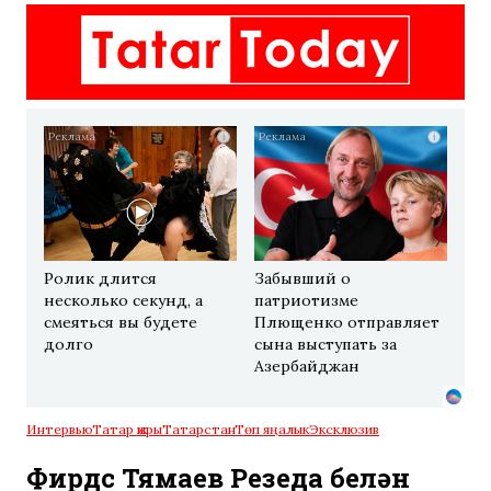
i
i
Ролик длится
Забывший о
несколько секунд, а
патриотизме
смеяться вы будете
Плющенко отправляет
долго
сына выступать за
Азербайджан
Интервью
Татар җыры
Татарстан
Төп яңалык
Эксклюзив
Фирдүс Тямаев Резеда белән