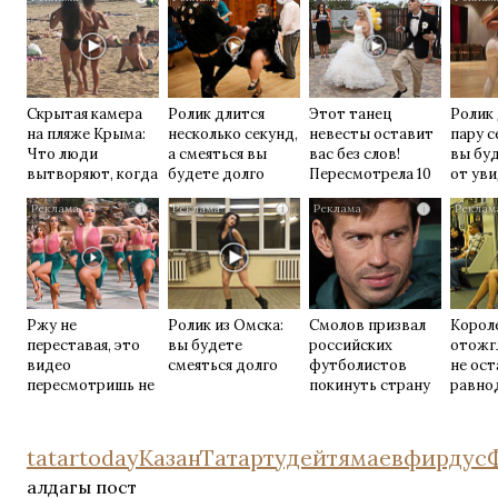
Скрытая камера
Ролик длится
Этот танец
Ролик
на пляже Крыма:
несколько секунд,
невесты оставит
пару с
Что люди
а смеяться вы
вас без слов!
вы буд
вытворяют, когда
будете долго
Пересмотрела 10
от ув
их не видят...
раз
i
i
i
Ржу не
Ролик из Омска:
Смолов призвал
Корол
переставая, это
вы будете
российских
отожг
видео
смеяться долго
футболистов
не ос
пересмотришь не
покинуть страну
равно
раз
tatartoday
Казан
Татартудей
тямаевфирдус
алдагы пост