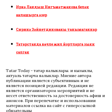
Иркә Ландыш Нигъмәтҗанова белән
аңлашырга әзер
Сиринә Зәйнетдинованы танымаганнар
Татарстанда көчле җил йортларга зыян
салган
Tatar Today - татар яңалыклары. иң кызыклы,
актуаль татарча яңалыклар. Мнение автора
публикации является субъективным и не
является позицией редакции. Редакция не
является организатором мероприятий и не
несет ответственность за достоверность афиш и
анонсов. При перепечатке и использовании
материалов ссылка на сайт с гиперссылкой
обязательны