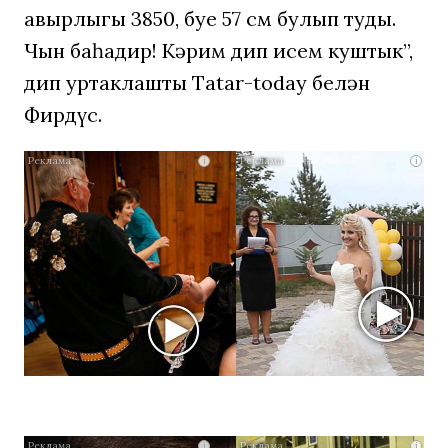
авырлыгы 3850, буе 57 см булып туды.
Чын баһадир! Кәрим дип исем куштык”,
дип уртаклашты Tatar-today белән
Фирдүс.
Ролик
i
i
длится
несколько
секунд,
а
смеяться
вы
будете
долго
i
i