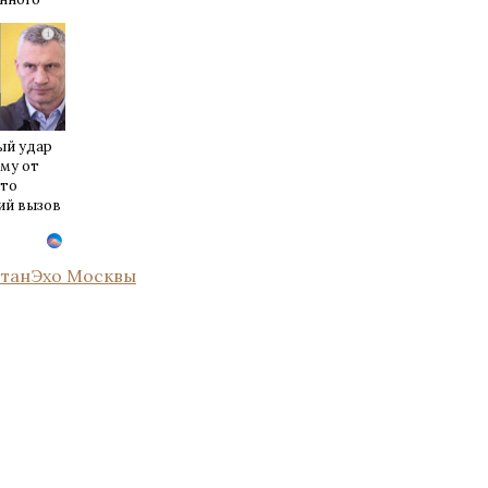
i
ый удар
му от
это
ий вызов
стан
Эхо Москвы