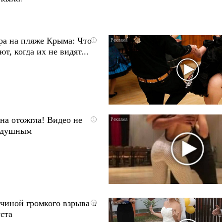
ра на пляже Крыма: Что
i
т, когда их не видят...
на отожгла! Видео не
i
одушным
чиной громкого взрыва в
i
ста