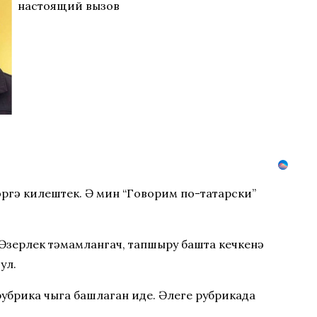
настоящий вызов
әргә килештек. Ә мин “Говорим по-татарски”
. Әзерлек тәмамлангач, тапшыру башта кечкенә
ул.
рубрика чыга башлаган иде. Әлеге рубрикада