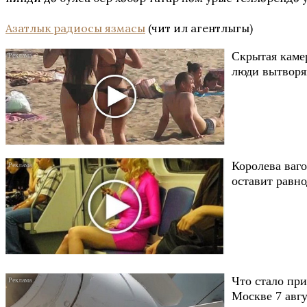
Азатлык радиосы язмасы
(чит ил агентлыгы)
Скрытая каме
люди вытворяю
Королева ваго
оставит равн
Что стало при
Москве 7 авгу