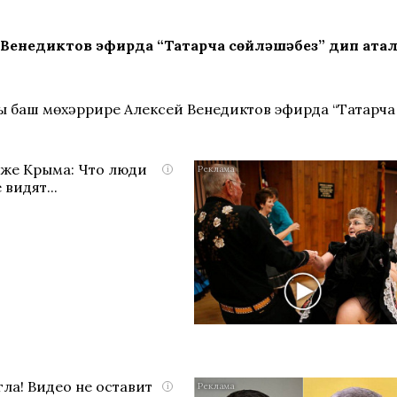
 Венедиктов эфирда “Татарча сөйләшәбез” дип ат
ң баш мөхәррире Алексей Венедиктов эфирда “Татарча
яже Крыма: Что люди
i
 видят...
ла! Видео не оставит
i