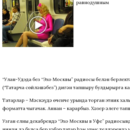
равнодушным
“Улан-Удэда без “Эхо Москвы” радиосы белән берлек
(“Татарча сөйләшәбез”) дигән тапшыру булдырырга ка
Татарлар – Мәскәүдә өченче урында торган этник халы
форматта чыгачак. Аннан – карарбыз. Хәзер әлеге та
Узган елның декабрендә “Эхо Москвы в Уфе” радиосынд
нинди дә булса бер хәбәр татар һәм урыс телләрендә 