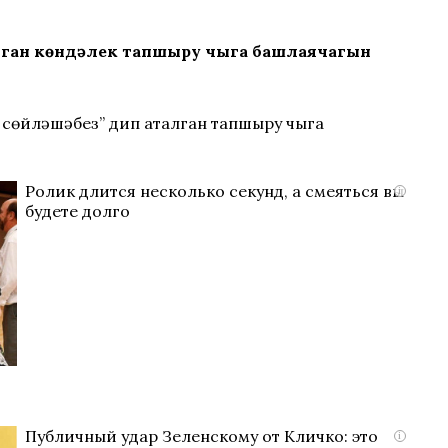
алган көндәлек тапшыру чыга башлаячагын
 сөйләшәбез” дип аталган тапшыру чыга
Ролик длится несколько секунд, а смеяться вы
i
будете долго
Публичный удар Зеленскому от Кличко: это
i