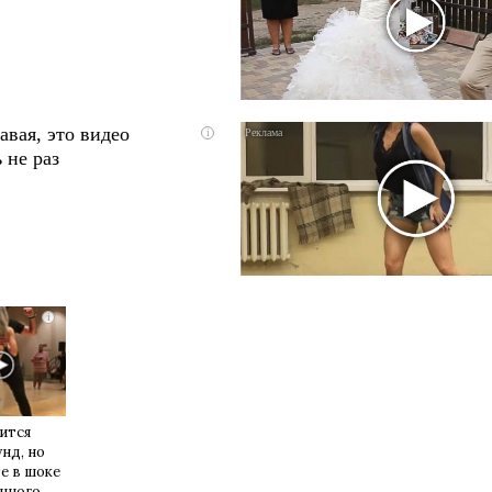
авая, это видео
i
 не раз
i
ится
унд, но
е в шоке
енного