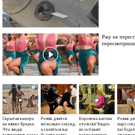
Ржу не перест
пересмотришь
i
i
i
Скрытая камера
Ролик длится
Королева вагона
Ролик дл
на пляже Крыма:
несколько секунд,
отожгла! Видео
пару сек
Что люди
а смеяться вы
не оставит
вы будет
вытворяют, когда
будете долго
равнодушным
от увид