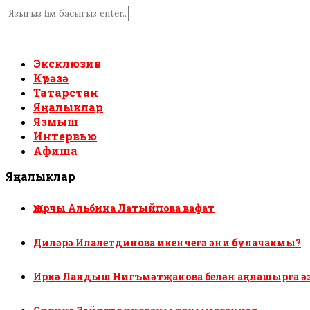
Эксклюзив
Күрәзә
Татарстан
Яңалыклар
Язмыш
Интервью
Афиша
Яңалыклар
Җырчы Альбина Латыйпова вафат
Диләрә Илалетдинова икенчегә әни булачакмы?
Иркә Ландыш Нигъмәтҗанова белән аңлашырга ә