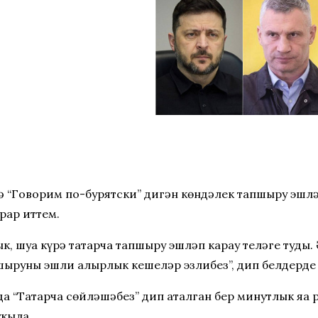
тә “Говорим по-бурятски” дигән көндәлек тапшыру эшл
рар иттем.
к, шуңа күрә татарча тапшыру эшләп карау теләге туды
пшыруны эшли алырлык кешеләр эзлибез”, дип белдерде 
а “Татарча сөйләшәбез” дип аталган бер минутлык яңа 
укыла.