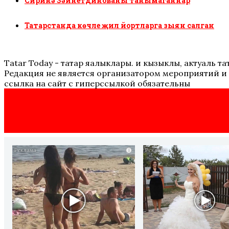
Сиринә Зәйнетдинованы танымаганнар
Татарстанда көчле җил йортларга зыян салган
Tatar Today - татар яңалыклары. иң кызыклы, актуаль
Редакция не является организатором мероприятий и 
ссылка на сайт с гиперссылкой обязательны
i