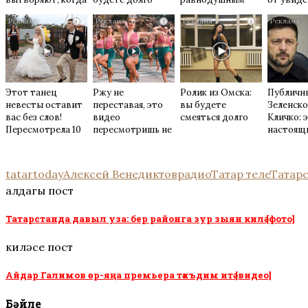
их не видят...
i
i
i
Этот танец
Ржу не
Ролик из Омска:
Публичн
невесты оставит
переставая, это
вы будете
Зеленско
вас без слов!
видео
смеяться долго
Кличко: 
Пересмотрела 10
пересмотришь не
настоящ
раз
раз
tatartoday
Алексей Венедиктов
радио
Татар теле
Татар
алдагы пост
Татарстанда давыл уза: бер районга зур зыян килә [фото]
киләсе пост
Айдар Галимов өр-яңа премьера тәкъдим итә [видео]
Бәйле