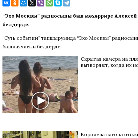
“Эхо Москвы” радиосының баш мөхәррире Алексей
белдерде.
“Суть событий” тапшыруында “Эхо Москвы” радиосыны
башлаячагын белдерде.
Скрытая камера на пл
вытворяют, когда их не
Королева вагона отожг