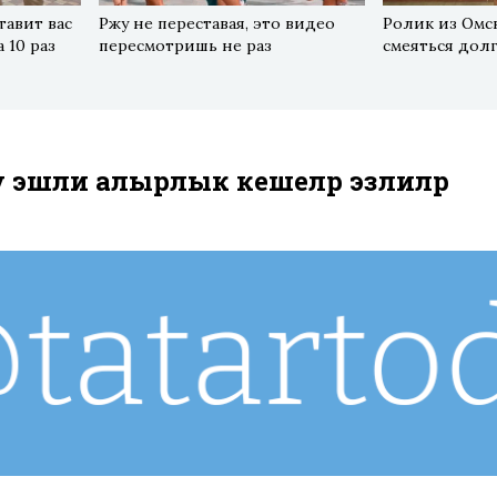
тавит вас
Ржу не переставая, это видео
Ролик из Омск
 10 раз
пересмотришь не раз
смеяться дол
 эшли алырлык кешеләр эзлиләр