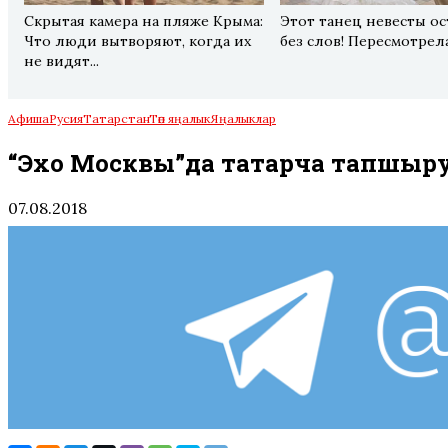
Скрытая камера на пляже Крыма:
Этот танец невесты ос
Что люди вытворяют, когда их
без слов! Пересмотрела
не видят...
Афиша
Русия
Татарстан
Төп яңалык
Яңалыклар
“Эхо Москвы”да татарча тапшыру
07.08.2018