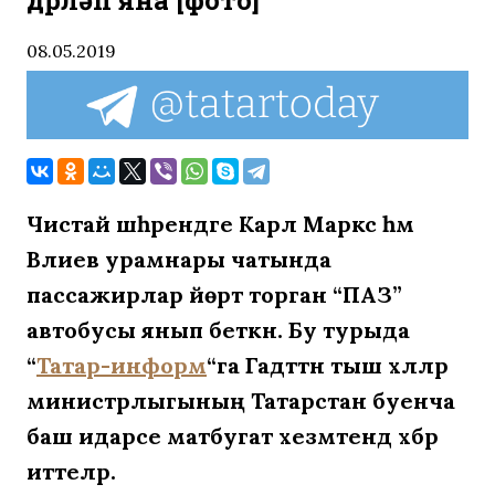
дөрләп яна [фото]
08.05.2019
Чистай шәһәрендәге Карл Маркс һәм
Вәлиев урамнары чатында
пассажирлар йөртә торган “ПАЗ”
автобусы янып беткән. Бу турыда
“
Татар-информ
“га Гадәттән тыш хәлләр
министрлыгының Татарстан буенча
баш идарәсе матбугат хезмәтендә хәбәр
иттеләр.