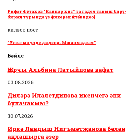
Рифат Фәттахов “Кайнар хит” та гадел тавыш бирү-
бирмәү турында үз фикерен әйтә [видео]
киләсе пост
“Улыгыз үлде диделәр. Ышанмадым”
Бәйле
Җырчы Альбина Латыйпова вафат
03.08.2026
Диләрә Илалетдинова икенчегә әни
булачакмы?
30.07.2026
Иркә Ландыш Нигъмәтҗанова белән
аңлашырга әзер