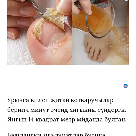
Грибок
на
ногтях
стирается
как
ластиком!
Простой
домашний
метод
Урынга килеп җиткән коткаручылар
берничә минут эчендә янгынны сүндергән.
Янгын 14 квадрат метр мәйданда булган.
Башлангыч мәгълүматлар буенча,