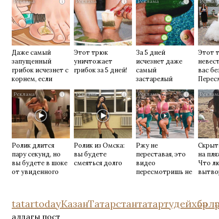
i
i
i
Даже самый
Этот трюк
За 5 дней
Этот 
запущенный
уничтожает
исчезнет даже
невес
грибок исчезнет с
грибок за 5 дней!
самый
вас бе
корнем, если
застарелый
Перес
перед сном…
грибок: вот
раз
i
i
i
хитрость
Ролик длится
Ролик из Омска:
Ржу не
Скрыт
пару секунд, но
вы будете
переставая, это
на пля
вы будете в шоке
смеяться долго
видео
Что л
от увиденного
пересмотришь не
вытво
раз
их не в
tatartoday
Казан
Татарстан
татартудейхәбәрлә
алдагы пост