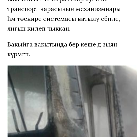
транспорт чарасының механизмнары
һәм төеннәре системасы ватылу сәбәпле,
янгын килеп чыккан.
Вакыйга вакытында бер кеше дә зыян
күрмәгән.