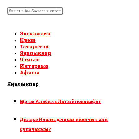
Эксклюзив
Күрәзә
Татарстан
Яңалыклар
Язмыш
Интервью
Афиша
Яңалыклар
Җырчы Альбина Латыйпова вафат
Диләрә Илалетдинова икенчегә әни
булачакмы?