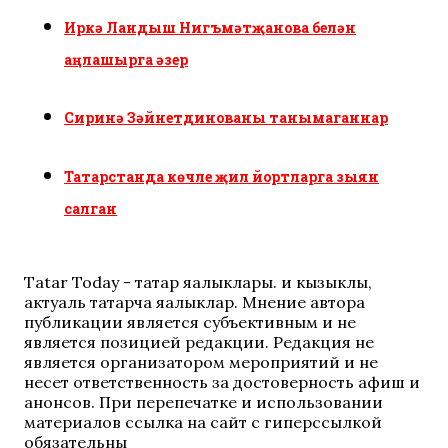
Иркә Ландыш Нигъмәтҗанова белән
аңлашырга әзер
Сиринә Зәйнетдинованы танымаганнар
Татарстанда көчле җил йортларга зыян
салган
Tatar Today - татар яңалыклары. иң кызыклы,
актуаль татарча яңалыклар. Мнение автора
публикации является субъективным и не
является позицией редакции. Редакция не
является организатором мероприятий и не
несет ответственность за достоверность афиш и
анонсов. При перепечатке и использовании
материалов ссылка на сайт с гиперссылкой
обязательны