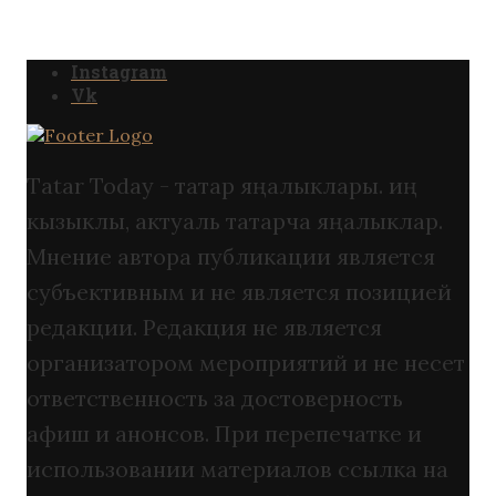
Instagram
Vk
Tatar Today - татар яңалыклары. иң
кызыклы, актуаль татарча яңалыклар.
Мнение автора публикации является
субъективным и не является позицией
редакции. Редакция не является
организатором мероприятий и не несет
ответственность за достоверность
афиш и анонсов. При перепечатке и
использовании материалов ссылка на