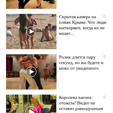
Скрытая камера на
i
пляже Крыма: Что люди
вытворяют, когда их не
видят...
Ролик длится пару
i
секунд, но вы будете в
шоке от увиденного
Королева вагона
i
отожгла! Видео не
оставит равнодушным