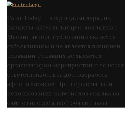
Tatar Today - татар яңалыклары. иң
кызыклы, актуаль татарча яңалыклар.
Мнение автора публикации является
субъективным и не является позицией
редакции. Редакция не является
организатором мероприятий и не несет
ответственность за достоверность
афиш и анонсов. При перепечатке и
использовании материалов ссылка на
сайт с гиперссылкой обязательны