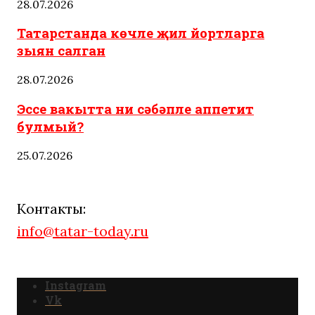
28.07.2026
Татарстанда көчле җил йортларга
зыян салган
28.07.2026
Эссе вакытта ни сәбәпле аппетит
булмый?
25.07.2026
Контакты:
info@tatar-today.ru
Instagram
Vk