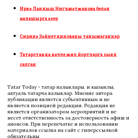
Иркә Ландыш Нигъмәтҗанова белән
аңлашырга әзер
Сиринә Зәйнетдинованы танымаганнар
Татарстанда көчле җил йортларга зыян
салган
Tatar Today - татар яңалыклары. иң кызыклы,
актуаль татарча яңалыклар. Мнение автора
публикации является субъективным и не
является позицией редакции. Редакция не
является организатором мероприятий и не
несет ответственность за достоверность афиш и
анонсов. При перепечатке и использовании
материалов ссылка на сайт с гиперссылкой
обязательны