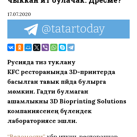
чыккан ит булачак. Дөресме?
17.07.2020
Русияда тиз туклану
KFC
ресторанында 3D-принтерда
басылган тавык пәйда булырга
мөмкин. Гадәти булмаган
ашамлыкны 3D Bioprinting Solutions
компаниясенең бүлендек
лабораториясе эшли.
“Ведомости”
хәбәр иткәнчә, рестораннар