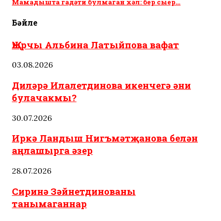
Мамадышта гадәти булмаган хәл: бер сыер…
Бәйле
Җырчы Альбина Латыйпова вафат
03.08.2026
Диләрә Илалетдинова икенчегә әни
булачакмы?
30.07.2026
Иркә Ландыш Нигъмәтҗанова белән
аңлашырга әзер
28.07.2026
Сиринә Зәйнетдинованы
танымаганнар