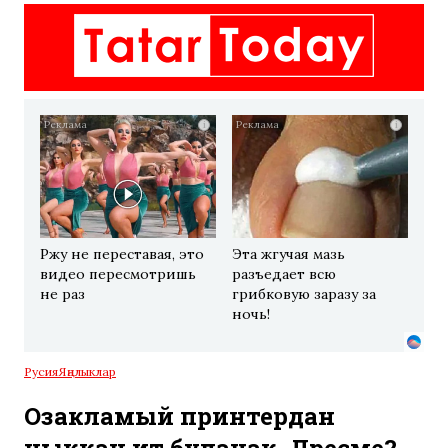
i
i
Ржу не переставая, это
Эта жгучая мазь
видео пересмотришь
разъедает всю
не раз
грибковую заразу за
ночь!
Русия
Яңалыклар
Озакламый принтердан