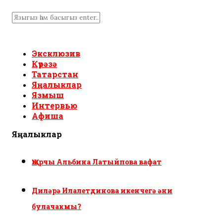
Эксклюзив
Күрәзә
Татарстан
Яңалыклар
Язмыш
Интервью
Афиша
Яңалыклар
Җырчы Альбина Латыйпова вафат
Диләрә Илалетдинова икенчегә әни
булачакмы?