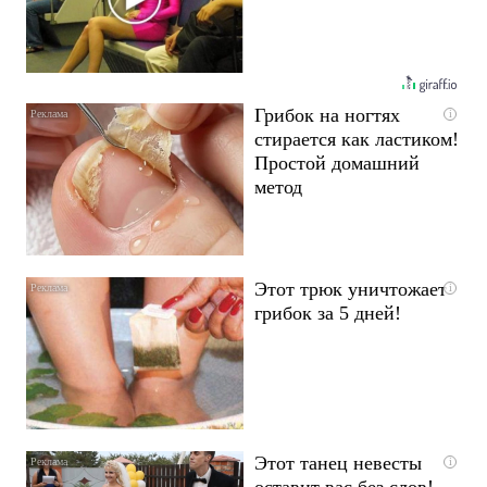
Грибок на ногтях
i
стирается как ластиком!
Простой домашний
метод
Этот трюк уничтожает
i
грибок за 5 дней!
Этот танец невесты
i
оставит вас без слов!