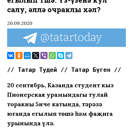
егылып төшә. Үз-үзенә кул
салу, әллә очраклы хәл?
20.09.2020
// Татар Тудей // Татар Бүген //
20 сентябрь, Казанда студент кыз
Пионерская урамындагы тулай
торакның 5нче катында, тәрәзә
юганда егылып төшә һәм фаҗига
урынында үлә.