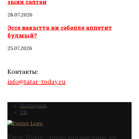
зыян салган
28.07.2026
Эссе вакытта ни сәбәпле аппетит
булмый?
25.07.2026
Контакты:
info@tatar-today.ru
Instagram
Vk
Tatar Today - татар яңалыклары. иң