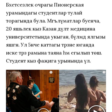
Бәхетсезлек очрагы Пионерская
урамындагы студентлар тулай
торагында була. Мәгълүматлар буенча,
20 яшьлек кыз Казан дәүләт медицина
университетында укыган, бүлмәдә ялгызы
яшәгән. Ул 5нче каттагы тәрәзәне юганда
иске тәрәзә рамына таяна һәм егылып төшә.
Студент кыз фаҗига урынында үлә.
Ролик
i
i
длится
несколько
секунд,
а
смеяться
вы