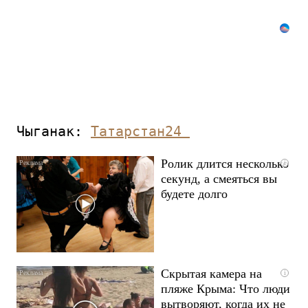
Чыганак: 
Татарстан24 
Ролик длится несколько
i
секунд, а смеяться вы
будете долго
Скрытая камера на
i
пляже Крыма: Что люди
вытворяют, когда их не