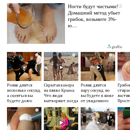
Ногти будут чистыми!
i
Домашний метод убьет
грибок, возьмите 3%-
ю…
i
i
i
Ролик длится
Скрытая камера
Ролик длится
Грибок
несколько секунд,
на пляже Крыма:
пару секунд, но
стирае
а смеяться вы
Что люди
вы будете в шоке
ласти
будете долго
вытворяют, когда
от увиденного
Прост
их не видят...
домаш
i
i
i