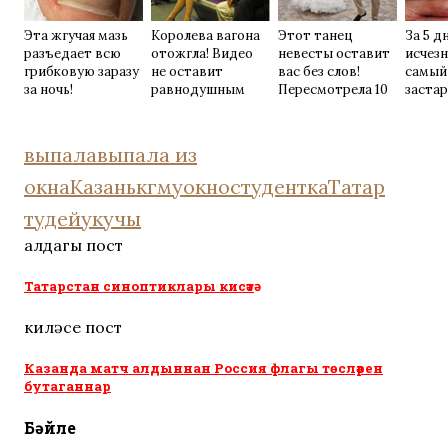
Эта жгучая мазь
Королева вагона
Этот танец
За 5 д
разъедает всю
отожгла! Видео
невесты оставит
исчез
грибковую заразу
не оставит
вас без слов!
самый
за ночь!
равнодушным
Пересмотрела 10
заста
раз
грибок
хитро
выпала
выпала из
окна
Казань
кгму
окно
студентка
Татар
тудей
укучы
алдагы пост
Татарстан синоптиклары кисәтә
киләсе пост
Казанда матч алдыннан Россия флагы төсләрен
бутаганнар
Бәйле