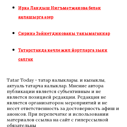
Иркә Ландыш Нигъмәтҗанова белән
аңлашырга әзер
Сиринә Зәйнетдинованы танымаганнар
Татарстанда көчле җил йортларга зыян
салган
Tatar Today - татар яңалыклары. иң кызыклы,
актуаль татарча яңалыклар. Мнение автора
публикации является субъективным и не
является позицией редакции. Редакция не
является организатором мероприятий и не
несет ответственность за достоверность афиш и
анонсов. При перепечатке и использовании
материалов ссылка на сайт с гиперссылкой
обязательны