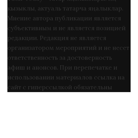
кызыклы, актуаль татарча яңалыклар.
Мнение автора публикации является
субъективным и не является позицией
редакции. Редакция не является
организатором мероприятий и не несет
ответственность за достоверность
афиш и анонсов. При перепечатке и
использовании материалов ссылка на
сайт с гиперссылкой обязательны