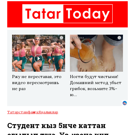
i
i
Ржу не переставая, это
Ногти будут чистыми!
видео пересмотришь
Домашний метод убьет
не раз
грибок, возьмите 3%-
ю…
Татарстан
фаҗига
Яңалыклар
Студент кыз 5нче каттан