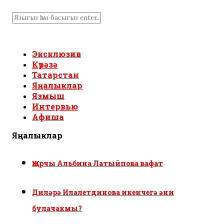
Эксклюзив
Күрәзә
Татарстан
Яңалыклар
Язмыш
Интервью
Афиша
Яңалыклар
Җырчы Альбина Латыйпова вафат
Диләрә Илалетдинова икенчегә әни
булачакмы?