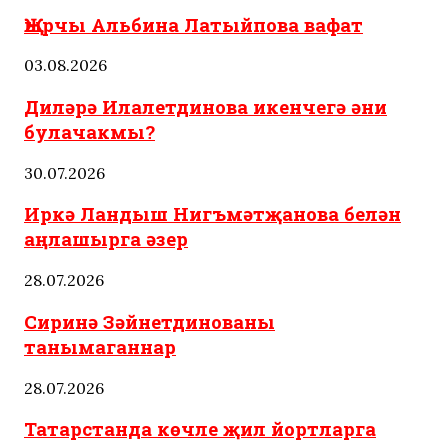
Җырчы Альбина Латыйпова вафат
03.08.2026
Диләрә Илалетдинова икенчегә әни
булачакмы?
30.07.2026
Иркә Ландыш Нигъмәтҗанова белән
аңлашырга әзер
28.07.2026
Сиринә Зәйнетдинованы
танымаганнар
28.07.2026
Татарстанда көчле җил йортларга