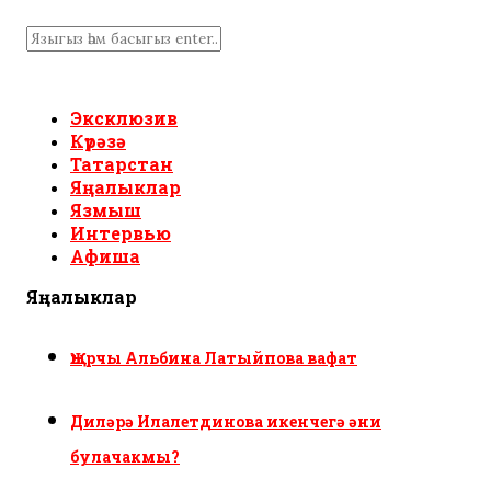
Эксклюзив
Күрәзә
Татарстан
Яңалыклар
Язмыш
Интервью
Афиша
Яңалыклар
Җырчы Альбина Латыйпова вафат
Диләрә Илалетдинова икенчегә әни
булачакмы?