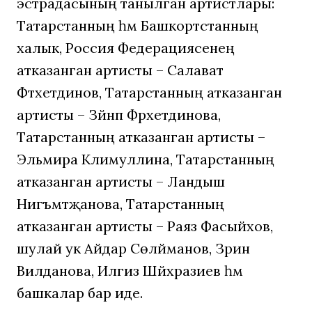
эстрадасының танылган артистлары:
Татарстанның һәм Башкортстанның
халык, Россия Федерациясенең
атказанган артисты – Салават
Фәтхетдинов, Татарстанның атказанган
артисты – Зәйнәп Фәрхетдинова,
Татарстанның атказанган артисты –
Эльмира Кәлимуллина, Татарстанның
атказанган артисты – Ландыш
Нигъмәтҗанова, Татарстанның
атказанган артисты – Раяз Фасыйхов,
шулай ук Айдар Сөләйманов, Зәринә
Вилданова, Илгиз Шәйхразиев һәм
башкалар бар иде.