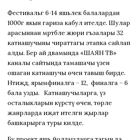
Фестивальгә 6-14 яшьлек балалардан
1000гә якын гариза кабул ителде. Шулар
арасыннан мәртәбәле жюри әгъзалары 32
катнашучыны чираттагы этапка сайлап
алды. Бер ай дәвамында «ШАЯН ТВ»
каналы сайтында тамашачы үзенә
ошаган катнашучы өчен тавыш бирде.
Нәтиҗәдә, ярымфиналга – 12, ә финалга – 6
бала узды. Катнашучыларга, үз
осталыкларын күрсәтү өчен, төрле
жанрларда иҗат ителгән җырлар
башкарырга туры килде.
Бу проект яшь йолдызларга тагын да