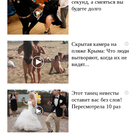
секунд, а смеяться вы
будете долго
Скрытая камера на
i
пляже Крыма: Что люди
вытворяют, когда их не
видят...
Этот танец невесты
i
оставит вас без слов!
Пересмотрела 10 раз