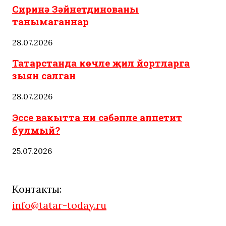
Сиринә Зәйнетдинованы
танымаганнар
28.07.2026
Татарстанда көчле җил йортларга
зыян салган
28.07.2026
Эссе вакытта ни сәбәпле аппетит
булмый?
25.07.2026
Контакты:
info@tatar-today.ru