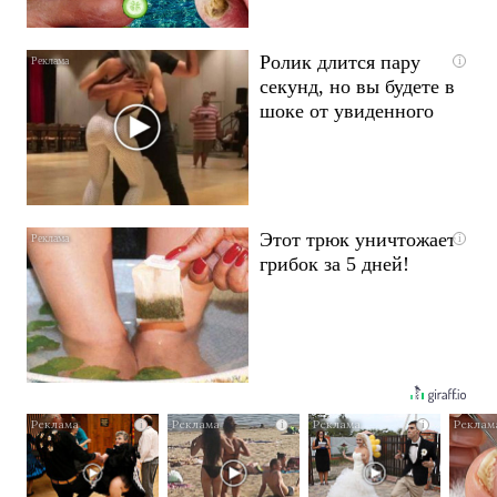
Ролик длится пару
i
секунд, но вы будете в
шоке от увиденного
Этот трюк уничтожает
i
грибок за 5 дней!
i
i
i