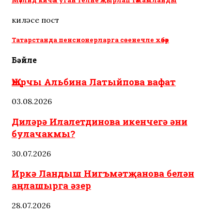
киләсе пост
Татарстанда пенсионерларга сөенечле хәбәр
Бәйле
Җырчы Альбина Латыйпова вафат
03.08.2026
Диләрә Илалетдинова икенчегә әни
булачакмы?
30.07.2026
Иркә Ландыш Нигъмәтҗанова белән
аңлашырга әзер
28.07.2026