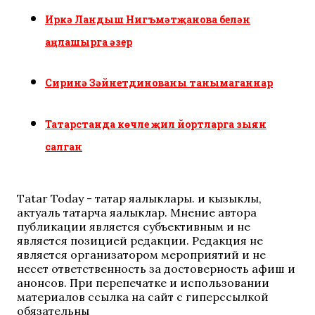
Иркә Ландыш Нигъмәтҗанова белән
аңлашырга әзер
Сиринә Зәйнетдинованы танымаганнар
Татарстанда көчле җил йортларга зыян
салган
Tatar Today - татар яңалыклары. иң кызыклы,
актуаль татарча яңалыклар. Мнение автора
публикации является субъективным и не
является позицией редакции. Редакция не
является организатором мероприятий и не
несет ответственность за достоверность афиш и
анонсов. При перепечатке и использовании
материалов ссылка на сайт с гиперссылкой
обязательны