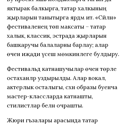
яктырак балкырга, татар халкының
җырларын танытырга ярдәм итә. «Сәйлән»
фестиваленең төп максаты – татар
халык, классик, эстрада җырларын
башкаручы балаларны барлау; алар
өчен иҗади үсеш мөмкинлеге булдыру.
Фестивальдә катнашучылар өчен төрле
остаханәләр уздырылды. Алар вокал,
актерлык осталыгы, сәхнә образы буенча
мастер-классларда катнашты,
стилистлар белән очрашты.
Жюри әгъзалары арасында татар