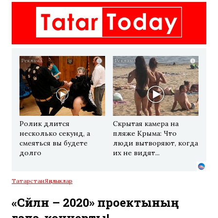
i
i
Ролик длится
Скрытая камера на
несколько секунд, а
пляже Крыма: Что
смеяться вы будете
люди вытворяют, когда
долго
их не видят...
Татарстан
Яңалыклар
«Сәйлән – 2020» проектының