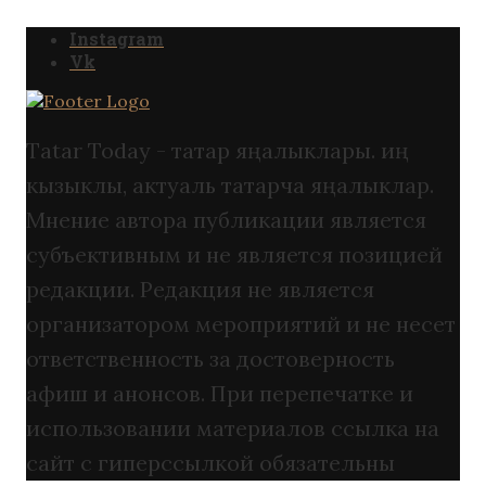
Instagram
Vk
Tatar Today - татар яңалыклары. иң
кызыклы, актуаль татарча яңалыклар.
Мнение автора публикации является
субъективным и не является позицией
редакции. Редакция не является
организатором мероприятий и не несет
ответственность за достоверность
афиш и анонсов. При перепечатке и
использовании материалов ссылка на
сайт с гиперссылкой обязательны