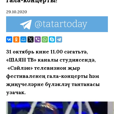
гала-концерты!
29.10.2020
31 октябрь көнне 11.00 сәгатьтә,
«ШАЯН ТВ» каналы студиясендә,
«Сәйлән» телевизион җыр
фестиваленең гала-концерты һәм
җиңүчеләрне бүләкләү тантанасы
узачак.