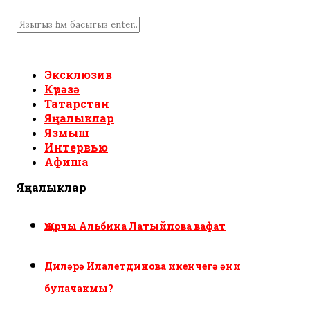
Эксклюзив
Күрәзә
Татарстан
Яңалыклар
Язмыш
Интервью
Афиша
Яңалыклар
Җырчы Альбина Латыйпова вафат
Диләрә Илалетдинова икенчегә әни
булачакмы?