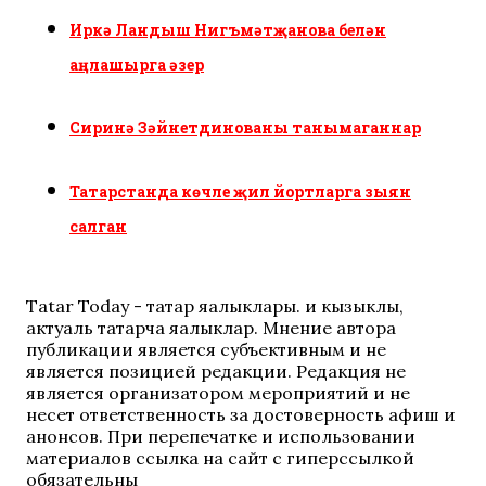
Иркә Ландыш Нигъмәтҗанова белән
аңлашырга әзер
Сиринә Зәйнетдинованы танымаганнар
Татарстанда көчле җил йортларга зыян
салган
Tatar Today - татар яңалыклары. иң кызыклы,
актуаль татарча яңалыклар. Мнение автора
публикации является субъективным и не
является позицией редакции. Редакция не
является организатором мероприятий и не
несет ответственность за достоверность афиш и
анонсов. При перепечатке и использовании
материалов ссылка на сайт с гиперссылкой
обязательны