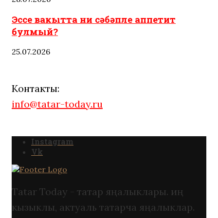
Эссе вакытта ни сәбәпле аппетит
булмый?
25.07.2026
Контакты:
info@tatar-today.ru
Instagram
Vk
Tatar Today - татар яңалыклары. иң
кызыклы, актуаль татарча яңалыклар.