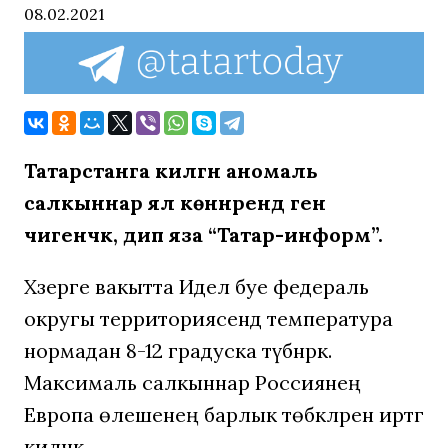
08.02.2021
Татарстанга килгән аномаль
салкыннар ял көннәрендә генә
чигенәчәк, дип яза “Татар-информ”.
Хәзерге вакытта Идел буе федераль
округы территориясендә температура
нормадан 8-12 градуска түбәнрәк.
Максималь салкыннар Россиянең
Европа өлешенең барлык төбәкләренә иртәгә
киләчәк.