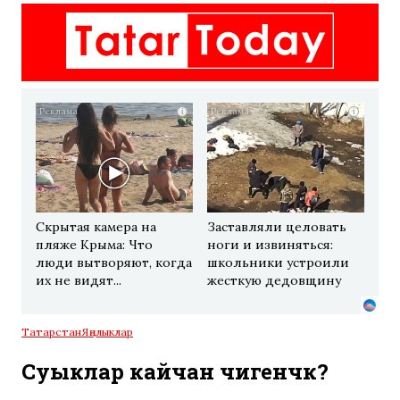
i
i
Скрытая камера на
Заставляли целовать
пляже Крыма: Что
ноги и извиняться:
люди вытворяют, когда
школьники устроили
их не видят...
жесткую дедовщину
Татарстан
Яңалыклар
Суыклар кайчан чигенәчәк?