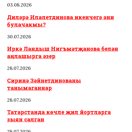
03.08.2026
Диләрә Илалетдинова икенчегә әни
булачакмы?
30.07.2026
Иркә Ландыш Нигъмәтҗанова белән
аңлашырга әзер
28.07.2026
Сиринә Зәйнетдинованы
танымаганнар
28.07.2026
Татарстанда көчле җил йортларга
зыян салган
28.07.2026