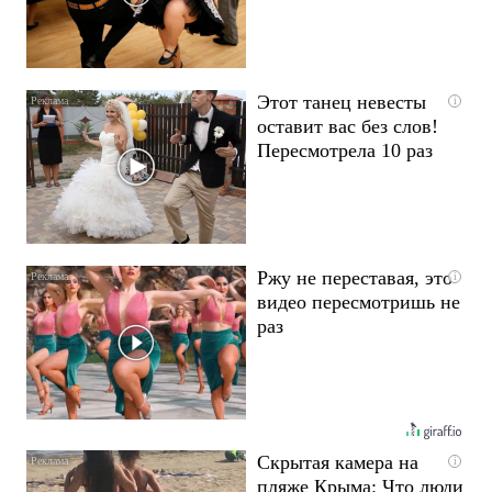
Этот танец невесты
i
оставит вас без слов!
Пересмотрела 10 раз
Ржу не переставая, это
i
видео пересмотришь не
раз
Скрытая камера на
i
пляже Крыма: Что люди