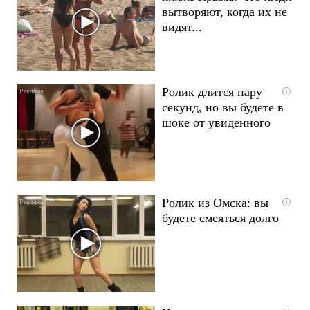
вытворяют, когда их не
видят...
Ролик длится пару
i
секунд, но вы будете в
шоке от увиденного
Ролик из Омска: вы
i
будете смеяться долго