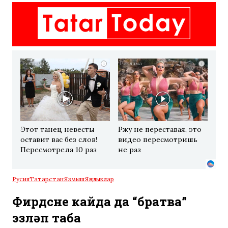
i
i
Этот танец невесты
Ржу не переставая, это
оставит вас без слов!
видео пересмотришь
Пересмотрела 10 раз
не раз
Русия
Татарстан
Язмыш
Яңалыклар
Фирдүсне кайда да “братва”
эзләп таба