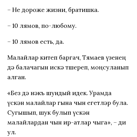
– Не дороже жизни, братишка.
– 10 лямов, по-любому.
– 10 лямов есть, да.
Малайлар китеп баргач, Тямаев үзенең
дә балачагын искә төшереп, моңсуланып
алган.
«Без дә нәкъ шундый идек. Урамда
үскән малайлар гына чын егетләр була.
Сугышып, шук булып үскән
малайлардан чын ир-атлар чыга», – ди
ул.