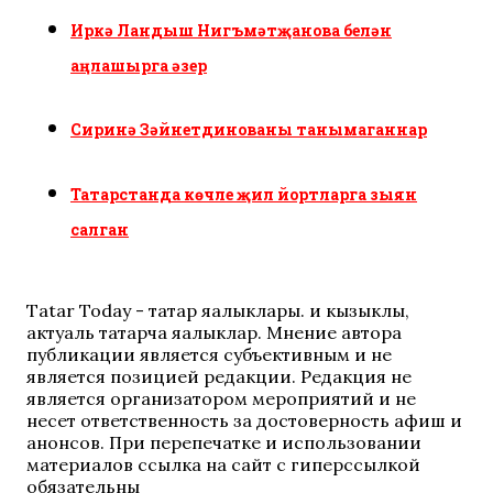
Иркә Ландыш Нигъмәтҗанова белән
аңлашырга әзер
Сиринә Зәйнетдинованы танымаганнар
Татарстанда көчле җил йортларга зыян
салган
Tatar Today - татар яңалыклары. иң кызыклы,
актуаль татарча яңалыклар. Мнение автора
публикации является субъективным и не
является позицией редакции. Редакция не
является организатором мероприятий и не
несет ответственность за достоверность афиш и
анонсов. При перепечатке и использовании
материалов ссылка на сайт с гиперссылкой
обязательны