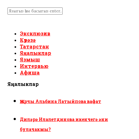
Эксклюзив
Күрәзә
Татарстан
Яңалыклар
Язмыш
Интервью
Афиша
Яңалыклар
Җырчы Альбина Латыйпова вафат
Диләрә Илалетдинова икенчегә әни
булачакмы?