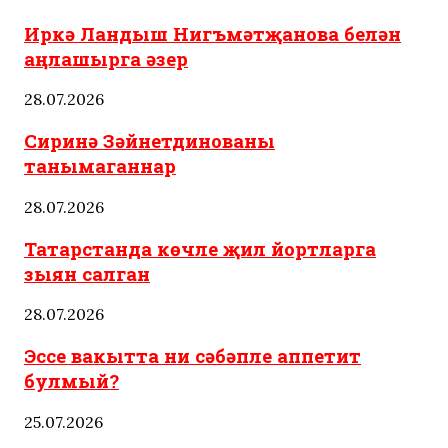
Иркә Ландыш Нигъмәтҗанова белән
аңлашырга әзер
28.07.2026
Сиринә Зәйнетдинованы
танымаганнар
28.07.2026
Татарстанда көчле җил йортларга
зыян салган
28.07.2026
Эссе вакытта ни сәбәпле аппетит
булмый?
25.07.2026