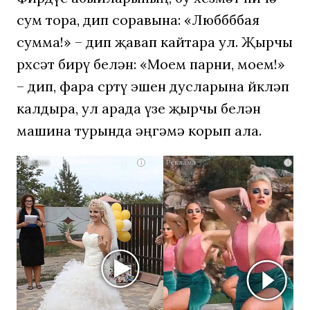
сум тора, дип соравына: «Люббббая
сумма!» – дип җавап кайтара ул. Җырчы
рөхсәт бирү белән: «Моем парни, моем!»
– дип, фара сөртү эшен дусларына йөкләп
калдыра, ул арада үзе җырчы белән
машина турында әңгәмә корып ала.
Этот
i
i
танец
невесты
оставит
вас
без
слов!
Пересмотр
10