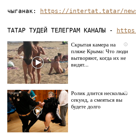
чыганак: 
https://intertat.tatar/new
ТАТАР ТУДЕЙ ТЕЛЕГРАМ КАНАЛЫ - 
https
Скрытая камера на
i
пляже Крыма: Что люди
вытворяют, когда их не
видят...
Ролик длится несколько
i
секунд, а смеяться вы
будете долго