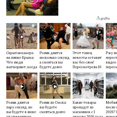
i
i
i
Скрытая камера
Ролик длится
Этот танец
Ржу н
на пляже Крыма:
несколько секунд,
невесты оставит
перест
Что люди
а смеяться вы
вас без слов!
видео
вытворяют, когда
будете долго
Пересмотрела 10
перес
их не видят...
раз
раз
i
i
i
Ролик длится
Ролик из Омска:
Какие товары
Мобил
пару секунд, но
вы будете
пропадут из
после
вы будете в шоке
смеяться долго
магазинов с 1
2026?
от увиденного
августа 2026 года
новос