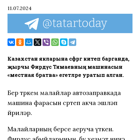
11.07.2024
Казахстан якларына сәфәргә китеп барганда,
җырчы Фирдүс Тямаевның машинасын
«местная братва» егетләре уратып алган.
Бер төркем малайлар автозаправкада
машина фарасын сөртеп акча эшләп
йөриләр.
Малайларның берсе аеруча үткен.
Фирдүс абыйларының, бу хезмәт ничә