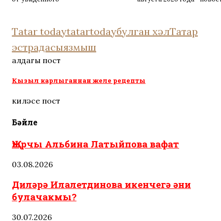
Tatar today
tatartoday
булган хәл
Татар
эстрадасы
язмыш
алдагы пост
Кызыл карлыганнан желе рецепты
киләсе пост
Бәйле
Җырчы Альбина Латыйпова вафат
03.08.2026
Диләрә Илалетдинова икенчегә әни
булачакмы?
30.07.2026