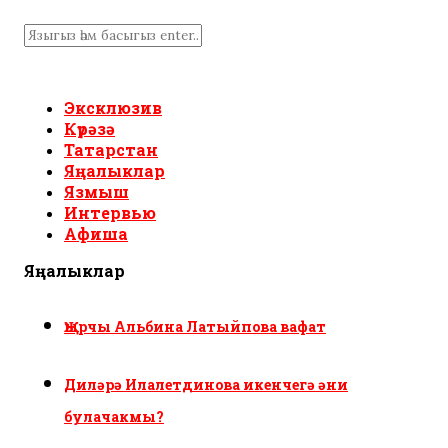
Эксклюзив
Күрәзә
Татарстан
Яңалыклар
Язмыш
Интервью
Афиша
Яңалыклар
Җырчы Альбина Латыйпова вафат
Диләрә Илалетдинова икенчегә әни
булачакмы?