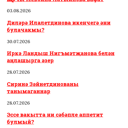
03.08.2026
Диләрә Илалетдинова икенчегә әни
булачакмы?
30.07.2026
Иркә Ландыш Нигъмәтҗанова белән
аңлашырга әзер
28.07.2026
Сиринә Зәйнетдинованы
танымаганнар
28.07.2026
Эссе вакытта ни сәбәпле аппетит
булмый?