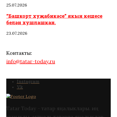
25.07.2026
“Башкорт хуҗабикәсе” якын кешесе
белән хушлашкан.
23.07.2026
Контакты:
info@tatar-today.ru
Instagram
Vk
Tatar Today - татар яңалыклары. иң
кызыклы, актуаль татарча яңалыклар.