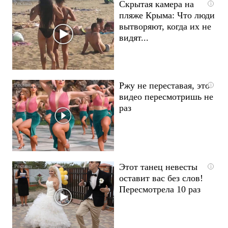
Скрытая камера на
i
пляже Крыма: Что люди
вытворяют, когда их не
видят...
Ржу не переставая, это
i
видео пересмотришь не
раз
Этот танец невесты
i
оставит вас без слов!
Пересмотрела 10 раз