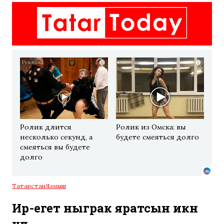
i
i
Ролик длится
Ролик из Омска: вы
несколько секунд, а
будете смеяться долго
смеяться вы будете
долго
Татарстан
Язмыш
Ир-егет ныграк яратсын икән