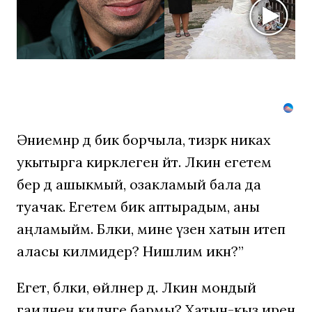
страну
Әниемнәр дә бик борчыла, тизрәк никах
укытырга кирәклеген әйтә. Ләкин егетем
бер дә ашыкмый, озакламый бала да
туачак. Егетемә бик аптырадым, аны
аңламыйм. Бәлки, мине үзенә хатын итеп
аласы килмидер? Нишлим икән?”
Егет, бәлки, өйләнер дә. Ләкин мондый
гаиләнең киләчәге бармы? Хатын-кыз ирен