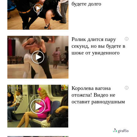
будете долго
Ролик длится пару
i
секунд, но вы будете в
шоке от увиденного
Королева вагона
i
отожгла! Видео не
оставит равнодушным