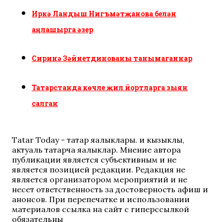
Иркә Ландыш Нигъмәтҗанова белән
аңлашырга әзер
Сиринә Зәйнетдинованы танымаганнар
Татарстанда көчле җил йортларга зыян
салган
Tatar Today - татар яңалыклары. иң кызыклы,
актуаль татарча яңалыклар. Мнение автора
публикации является субъективным и не
является позицией редакции. Редакция не
является организатором мероприятий и не
несет ответственность за достоверность афиш и
анонсов. При перепечатке и использовании
материалов ссылка на сайт с гиперссылкой
обязательны