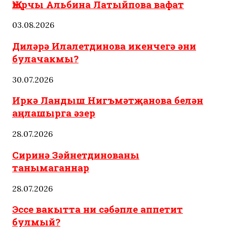
Җырчы Альбина Латыйпова вафат
03.08.2026
Диләрә Илалетдинова икенчегә әни
булачакмы?
30.07.2026
Иркә Ландыш Нигъмәтҗанова белән
аңлашырга әзер
28.07.2026
Сиринә Зәйнетдинованы
танымаганнар
28.07.2026
Эссе вакытта ни сәбәпле аппетит
булмый?