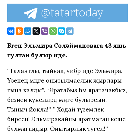
Бүген Эльмира Сөләймановага 43 яшь
тулган булыр иде.
“Талантлы, тыйнак, чибәр иде Эльмира.
Үзенең мәңге онытылмаслык җырлары
гына калды”. “Яратабыз һәм яратачакбыз,
безнен кунелләрдә мәңге булырсың.
Тыныч йокла!”. ” Ходай түземлек
бирсен! Эльмиракайны яратмаган кеше
булмагандыр. Онытырлык тугел!”