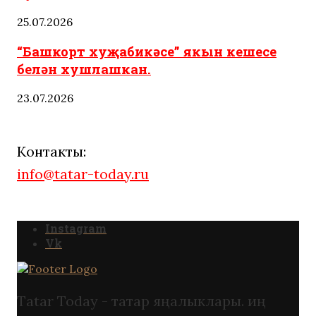
25.07.2026
“Башкорт хуҗабикәсе” якын кешесе
белән хушлашкан.
23.07.2026
Контакты:
info@tatar-today.ru
Instagram
Vk
Tatar Today - татар яңалыклары. иң