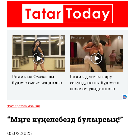
i
i
Ролик из Омска: вы
Ролик длится пару
будете смеяться долго
секунд, но вы будете в
шоке от увиденного
Татарстан
Язмыш
“Мәңге күңелебездә булырсың!”
05.02.2025