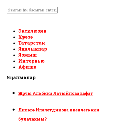
Эксклюзив
Күрәзә
Татарстан
Яңалыклар
Язмыш
Интервью
Афиша
Яңалыклар
Җырчы Альбина Латыйпова вафат
Диләрә Илалетдинова икенчегә әни
булачакмы?