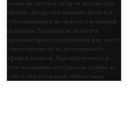
кызыклы, актуаль татарча яңалыклар.
Мнение автора публикации является
субъективным и не является позицией
редакции. Редакция не является
организатором мероприятий и не несет
ответственность за достоверность
афиш и анонсов. При перепечатке и
использовании материалов ссылка на
сайт с гиперссылкой обязательны