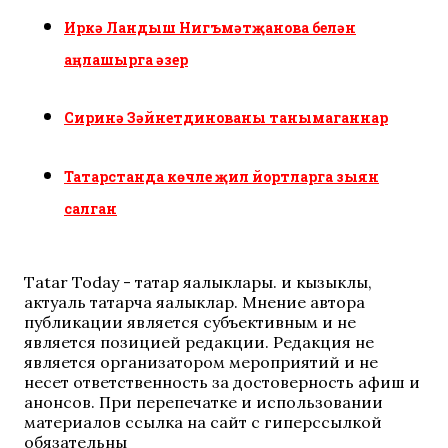
Иркә Ландыш Нигъмәтҗанова белән
аңлашырга әзер
Сиринә Зәйнетдинованы танымаганнар
Татарстанда көчле җил йортларга зыян
салган
Tatar Today - татар яңалыклары. иң кызыклы,
актуаль татарча яңалыклар. Мнение автора
публикации является субъективным и не
является позицией редакции. Редакция не
является организатором мероприятий и не
несет ответственность за достоверность афиш и
анонсов. При перепечатке и использовании
материалов ссылка на сайт с гиперссылкой
обязательны