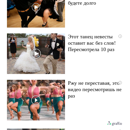
будете долго
Этот танец невесты
i
оставит вас без слов!
Пересмотрела 10 раз
Ржу не переставая, это
i
видео пересмотришь не
раз