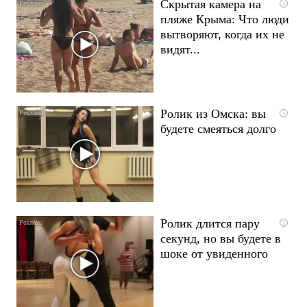
Скрытая камера на
i
пляже Крыма: Что люди
вытворяют, когда их не
видят...
Ролик из Омска: вы
i
будете смеяться долго
Ролик длится пару
i
секунд, но вы будете в
шоке от увиденного