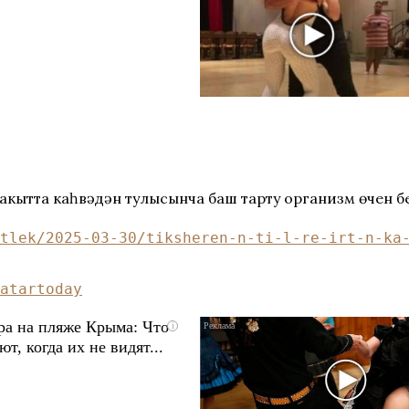
 вакытта каһвәдән тулысынча баш тарту организм өчен 
tlek/2025
-03-30/tiksheren-n-ti-l-re-irt-n-ka
atartoday
ра на пляже Крыма: Что
i
т, когда их не видят...