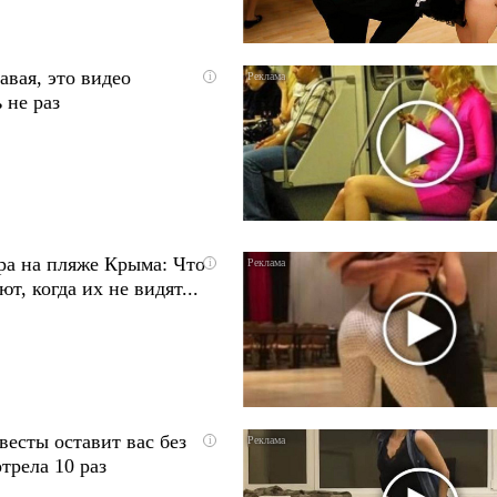
авая, это видео
i
 не раз
ра на пляже Крыма: Что
i
т, когда их не видят...
весты оставит вас без
i
трела 10 раз