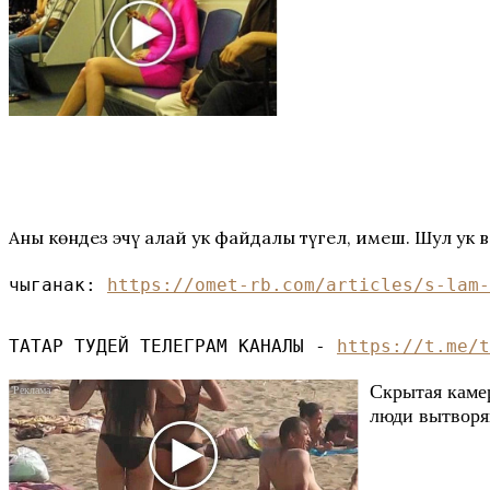
Аны көндез эчү алай ук файдалы түгел, имеш. Шул ук
чыганак: 
https://omet-rb.com/articles/s-lam-
ТАТАР ТУДЕЙ ТЕЛЕГРАМ КАНАЛЫ - 
https://t.me/t
Скрытая каме
люди вытворяю