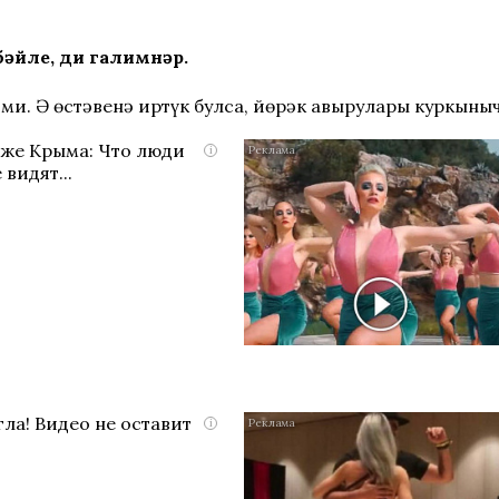
бәйле, ди галимнәр.
ими. Ә өстәвенә иртүк булса, йөрәк авырулары куркыны
яже Крыма: Что люди
i
 видят...
ла! Видео не оставит
i