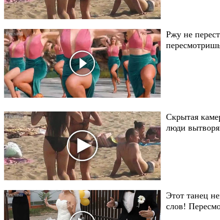
Ржу не перест
пересмотришь
Скрытая каме
люди вытворяю
Этот танец не
слов! Пересмо