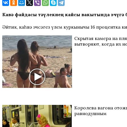
Каһвә файдасы тәүлекнең кайсы вакытында эчүгә 
Әйтик, каһвә эчсәгез үлем куркынычы 16 процентка к
Скрытая камера на пл
вытворяют, когда их не
Королева вагона отожг
равнодушным