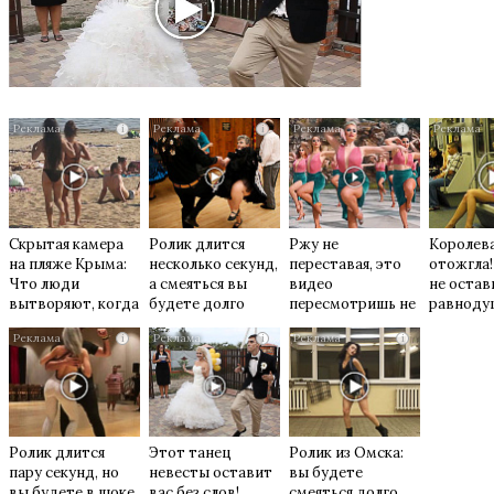
i
i
i
Скрытая камера
Ролик длится
Ржу не
Королева
на пляже Крыма:
несколько секунд,
переставая, это
отожгла!
Что люди
а смеяться вы
видео
не остав
вытворяют, когда
будете долго
пересмотришь не
равнод
их не видят...
раз
i
i
i
Ролик длится
Этот танец
Ролик из Омска:
пару секунд, но
невесты оставит
вы будете
вы будете в шоке
вас без слов!
смеяться долго