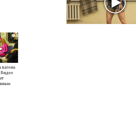
i
 вагона
 Видео
ит
ушным