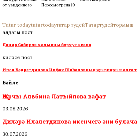
от увиденного
Пересмотрела 10
раз
Tatar today
tatartoday
татар тудей
Татартудей
тормыш
алдагы пост
Данир Сабиров халыкны борчуга сала
киләсе пост
Илсөя Бәдретдинова Илфак Шиһаповның җырларын алга 
Бәйле
Җырчы Альбина Латыйпова вафат
03.08.2026
Диләрә Илалетдинова икенчегә әни була
30.07.2026