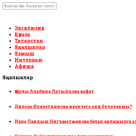
Эксклюзив
Күрәзә
Татарстан
Яңалыклар
Язмыш
Интервью
Афиша
Яңалыклар
Җырчы Альбина Латыйпова вафат
Диләрә Илалетдинова икенчегә әни булачакмы?
Иркә Ландыш Нигъмәтҗанова белән аңлашырга ә