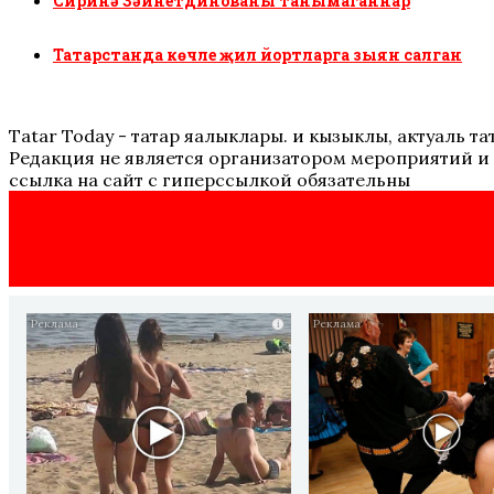
Сиринә Зәйнетдинованы танымаганнар
Татарстанда көчле җил йортларга зыян салган
Tatar Today - татар яңалыклары. иң кызыклы, актуаль
Редакция не является организатором мероприятий и 
ссылка на сайт с гиперссылкой обязательны
i