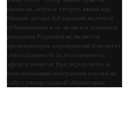
кызыклы, актуаль татарча яңалыклар.
Мнение автора публикации является
субъективным и не является позицией
редакции. Редакция не является
организатором мероприятий и не несет
ответственность за достоверность
афиш и анонсов. При перепечатке и
использовании материалов ссылка на
сайт с гиперссылкой обязательны