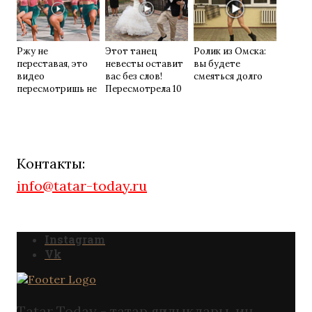
Ржу не
Этот танец
Ролик из Омска:
переставая, это
невесты оставит
вы будете
видео
вас без слов!
смеяться долго
пересмотришь не
Пересмотрела 10
раз
раз
Контакты:
info@tatar-today.ru
Instagram
Vk
Tatar Today - татар яңалыклары. иң