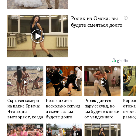
Ролик из Омска: вы
i
будете смеяться долго
i
i
i
Скрытая камера
Ролик длится
Ролик длится
Корол
на пляже Крыма:
несколько секунд,
пару секунд, но
отожг
Что люди
а смеяться вы
вы будете в шоке
не ос
вытворяют, когда
будете долго
от увиденного
равно
их не видят...
i
i
i