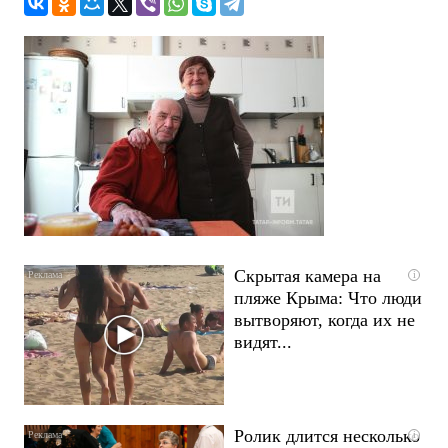
Скрытая камера на
i
пляже Крыма: Что люди
вытворяют, когда их не
видят...
Ролик длится несколько
i