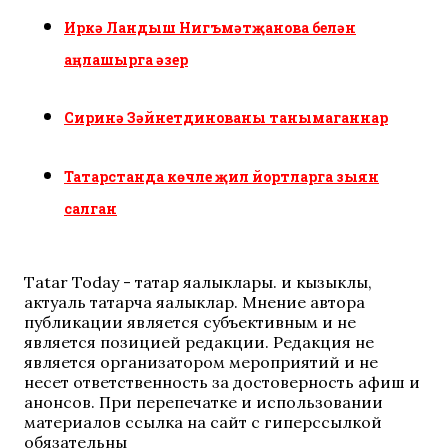
Иркә Ландыш Нигъмәтҗанова белән
аңлашырга әзер
Сиринә Зәйнетдинованы танымаганнар
Татарстанда көчле җил йортларга зыян
салган
Tatar Today - татар яңалыклары. иң кызыклы,
актуаль татарча яңалыклар. Мнение автора
публикации является субъективным и не
является позицией редакции. Редакция не
является организатором мероприятий и не
несет ответственность за достоверность афиш и
анонсов. При перепечатке и использовании
материалов ссылка на сайт с гиперссылкой
обязательны