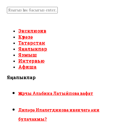
Эксклюзив
Күрәзә
Татарстан
Яңалыклар
Язмыш
Интервью
Афиша
Яңалыклар
Җырчы Альбина Латыйпова вафат
Диләрә Илалетдинова икенчегә әни
булачакмы?