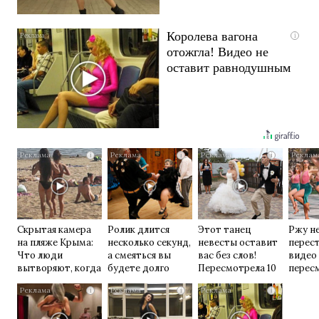
Королева вагона
i
отожгла! Видео не
оставит равнодушным
i
i
i
Скрытая камера
Ролик длится
Этот танец
Ржу н
на пляже Крыма:
несколько секунд,
невесты оставит
перест
Что люди
а смеяться вы
вас без слов!
видео
вытворяют, когда
будете долго
Пересмотрела 10
перес
их не видят...
раз
раз
i
i
i