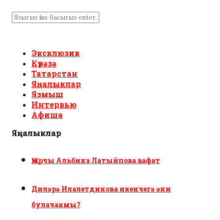
Эксклюзив
Күрәзә
Татарстан
Яңалыклар
Язмыш
Интервью
Афиша
Яңалыклар
Җырчы Альбина Латыйпова вафат
Диләрә Илалетдинова икенчегә әни
булачакмы?