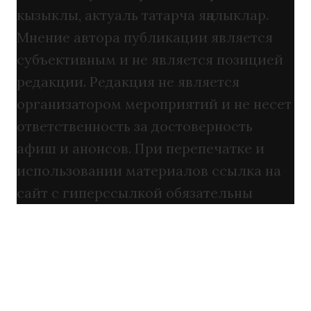
кызыклы, актуаль татарча яңалыклар.
Мнение автора публикации является
субъективным и не является позицией
редакции. Редакция не является
организатором мероприятий и не несет
ответственность за достоверность
афиш и анонсов. При перепечатке и
использовании материалов ссылка на
сайт с гиперссылкой обязательны