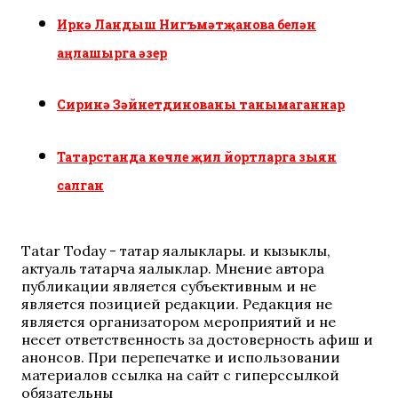
Иркә Ландыш Нигъмәтҗанова белән
аңлашырга әзер
Сиринә Зәйнетдинованы танымаганнар
Татарстанда көчле җил йортларга зыян
салган
Tatar Today - татар яңалыклары. иң кызыклы,
актуаль татарча яңалыклар. Мнение автора
публикации является субъективным и не
является позицией редакции. Редакция не
является организатором мероприятий и не
несет ответственность за достоверность афиш и
анонсов. При перепечатке и использовании
материалов ссылка на сайт с гиперссылкой
обязательны