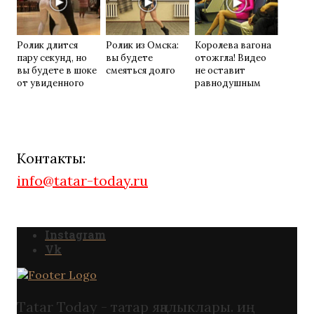
Ролик длится
Ролик из Омска:
Королева вагона
пару секунд, но
вы будете
отожгла! Видео
вы будете в шоке
смеяться долго
не оставит
от увиденного
равнодушным
Контакты:
info@tatar-today.ru
Instagram
Vk
Tatar Today - татар яңалыклары. иң