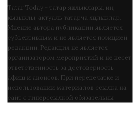
Tatar Today - татар яңалыклары. иң
кызыклы, актуаль татарча яңалыклар.
Мнение автора публикации является
субъективным и не является позицией
редакции. Редакция не является
организатором мероприятий и не несет
ответственность за достоверность
афиш и анонсов. При перепечатке и
использовании материалов ссылка на
сайт с гиперссылкой обязательны