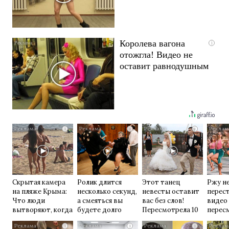
Королева вагона
i
отожгла! Видео не
оставит равнодушным
i
i
i
Скрытая камера
Ролик длится
Этот танец
Ржу н
на пляже Крыма:
несколько секунд,
невесты оставит
перест
Что люди
а смеяться вы
вас без слов!
видео
вытворяют, когда
будете долго
Пересмотрела 10
перес
их не видят...
раз
раз
i
i
i