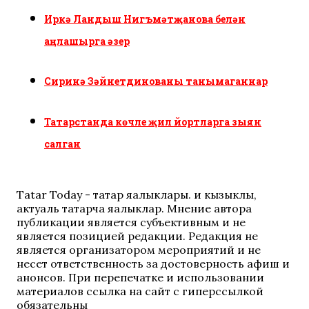
Иркә Ландыш Нигъмәтҗанова белән
аңлашырга әзер
Сиринә Зәйнетдинованы танымаганнар
Татарстанда көчле җил йортларга зыян
салган
Tatar Today - татар яңалыклары. иң кызыклы,
актуаль татарча яңалыклар. Мнение автора
публикации является субъективным и не
является позицией редакции. Редакция не
является организатором мероприятий и не
несет ответственность за достоверность афиш и
анонсов. При перепечатке и использовании
материалов ссылка на сайт с гиперссылкой
обязательны