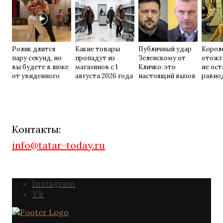
Ролик длится
Какие товары
Публичный удар
Корол
пару секунд, но
пропадут из
Зеленскому от
отожг
вы будете в шоке
магазинов с 1
Кличко: это
не ос
от увиденного
августа 2026 года
настоящий вызов
равно
Контакты:
info@tatar-today.ru
Instagram
Vk