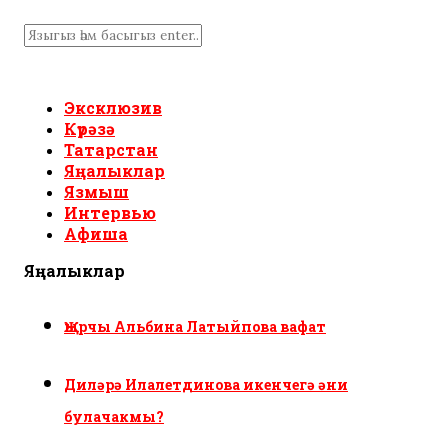
Эксклюзив
Күрәзә
Татарстан
Яңалыклар
Язмыш
Интервью
Афиша
Яңалыклар
Җырчы Альбина Латыйпова вафат
Диләрә Илалетдинова икенчегә әни
булачакмы?