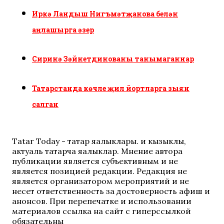
Иркә Ландыш Нигъмәтҗанова белән
аңлашырга әзер
Сиринә Зәйнетдинованы танымаганнар
Татарстанда көчле җил йортларга зыян
салган
Tatar Today - татар яңалыклары. иң кызыклы,
актуаль татарча яңалыклар. Мнение автора
публикации является субъективным и не
является позицией редакции. Редакция не
является организатором мероприятий и не
несет ответственность за достоверность афиш и
анонсов. При перепечатке и использовании
материалов ссылка на сайт с гиперссылкой
обязательны