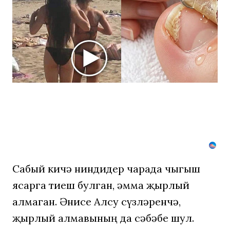
на
пляже
Крыма:
Что
люди
вытворяют,
когда
их
не
видят...
Сабый кичә ниндидер чарада чыгыш
ясарга тиеш булган, әмма җырлый
алмаган. Әнисе Алсу сүзләренчә,
җырлый алмавының да сәбәбе шул.