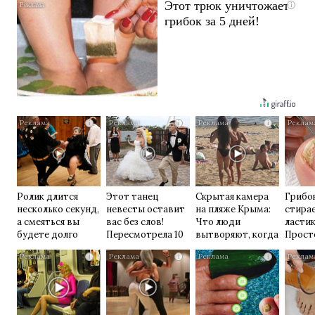
Этот трюк уничтожает
i
грибок за 5 дней!
i
i
i
Ролик длится
Этот танец
Скрытая камера
Грибок
несколько секунд,
невесты оставит
на пляже Крыма:
стирае
а смеяться вы
вас без слов!
Что люди
ласти
будете долго
Пересмотрела 10
вытворяют, когда
Прост
раз
их не видят...
домаш
i
i
i