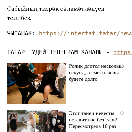
Сабыйның тизрәк сәламәтләнүен
телибез.
ЧЫГАНАК: 
https://intertat.tatar/new
ТАТАР ТУДЕЙ ТЕЛЕГРАМ КАНАЛЫ - 
https
Ролик длится несколько
i
секунд, а смеяться вы
будете долго
Этот танец невесты
i
оставит вас без слов!
Пересмотрела 10 раз