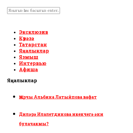
Эксклюзив
Күрәзә
Татарстан
Яңалыклар
Язмыш
Интервью
Афиша
Яңалыклар
Җырчы Альбина Латыйпова вафат
Диләрә Илалетдинова икенчегә әни
булачакмы?