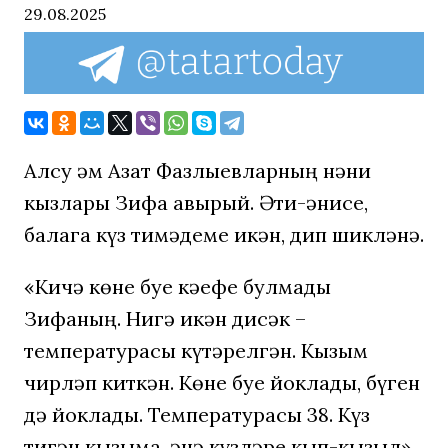
29.08.2025
Алсу һәм Азат Фазлыевларның нәни
кызлары Зифа авырый. Әти-әнисе,
балага күз тимәдеме икән, дип шикләнә.
«Кичә көне буе кәефе булмады
Зифаның. Нигә икән дисәк –
температурасы күтәрелгән. Кызым
чирләп киткән. Көне буе йоклады, бүген
дә йоклады. Температурасы 38. Күз
тигән кызыма, әнә күзләре кып-кызыл»,