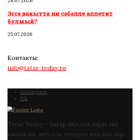
28.07.2026
Эссе вакытта ни сәбәпле аппетит
булмый?
25.07.2026
Контакты:
info@tatar-today.ru
Instagram
Vk
Tatar Today - татар яңалыклары. иң
кызыклы, актуаль татарча яңалыклар.