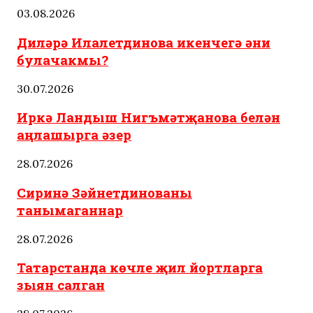
03.08.2026
Диләрә Илалетдинова икенчегә әни
булачакмы?
30.07.2026
Иркә Ландыш Нигъмәтҗанова белән
аңлашырга әзер
28.07.2026
Сиринә Зәйнетдинованы
танымаганнар
28.07.2026
Татарстанда көчле җил йортларга
зыян салган