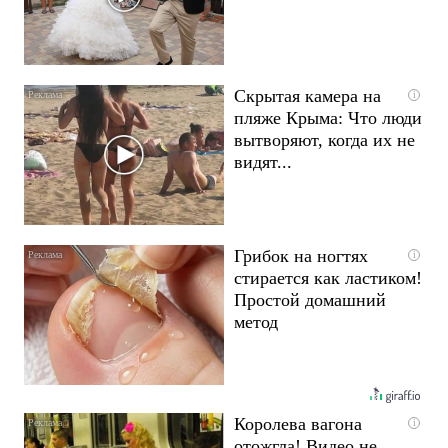
Скрытая камера на
i
пляже Крыма: Что люди
вытворяют, когда их не
видят...
Грибок на ногтях
i
стирается как ластиком!
Простой домашний
метод
Королева вагона
i
отожгла! Видео не