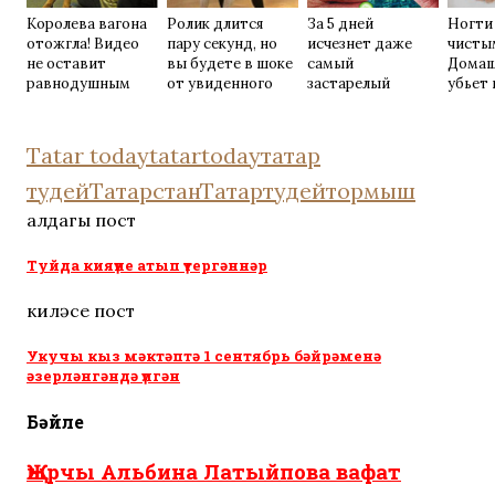
Королева вагона
Ролик длится
За 5 дней
Ногти
отожгла! Видео
пару секунд, но
исчезнет даже
чисты
не оставит
вы будете в шоке
самый
Домаш
равнодушным
от увиденного
застарелый
убьет 
грибок: вот
возьм
хитрость
Tatar today
tatartoday
татар
тудей
Татарстан
Татартудей
тормыш
алдагы пост
Туйда кияүне атып үтергәннәр
киләсе пост
Укучы кыз мәктәптә 1 сентябрь бәйрәменә
әзерләнгәндә үлгән
Бәйле
Җырчы Альбина Латыйпова вафат