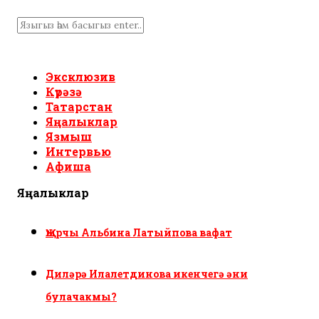
Эксклюзив
Күрәзә
Татарстан
Яңалыклар
Язмыш
Интервью
Афиша
Яңалыклар
Җырчы Альбина Латыйпова вафат
Диләрә Илалетдинова икенчегә әни
булачакмы?