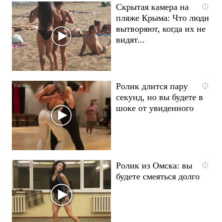
Скрытая камера на
i
пляже Крыма: Что люди
вытворяют, когда их не
видят...
Ролик длится пару
i
секунд, но вы будете в
шоке от увиденного
Ролик из Омска: вы
i
будете смеяться долго