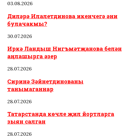
03.08.2026
Диләрә Илалетдинова икенчегә әни
булачакмы?
30.07.2026
Иркә Ландыш Нигъмәтҗанова белән
аңлашырга әзер
28.07.2026
Сиринә Зәйнетдинованы
танымаганнар
28.07.2026
Татарстанда көчле җил йортларга
зыян салган
28.07.2026