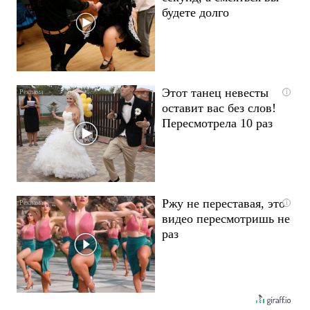
будете долго
Этот танец невесты
i
оставит вас без слов!
Пересмотрела 10 раз
Ржу не переставая, это
i
видео пересмотришь не
раз