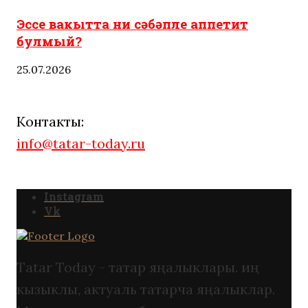
Эссе вакытта ни сәбәпле аппетит
булмый?
25.07.2026
Контакты:
info@tatar-today.ru
Instagram
Vk
Tatar Today - татар яңалыклары. иң
кызыклы, актуаль татарча яңалыклар.