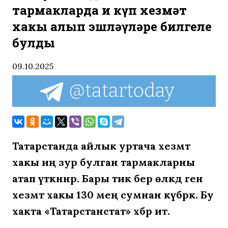
тармакларда иң күп хезмәт
хакы алып эшләүләре билгеле
булды
09.10.2025
Татарстанда айлык уртача хезмәт
хакы иң зур булган тармакларны
атап үткәннәр. Бары тик бер өлкәдә генә
хезмәт хакы 130 мең сумнан күбрәк. Бу
хакта «Татарстанстат» хәбәр итә.