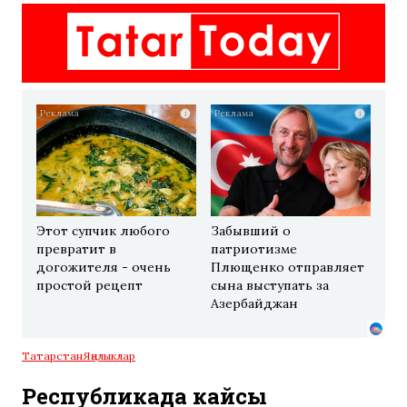
i
i
Этот супчик любого
Забывший о
превратит в
патриотизме
догожителя - очень
Плющенко отправляет
простой рецепт
сына выступать за
Азербайджан
Татарстан
Яңалыклар
Республикада кайсы