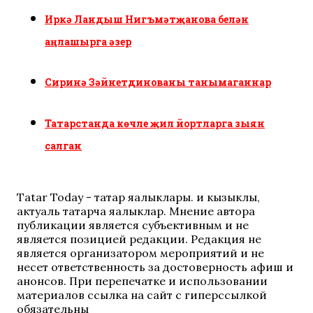
Иркә Ландыш Нигъмәтҗанова белән
аңлашырга әзер
Сиринә Зәйнетдинованы танымаганнар
Татарстанда көчле җил йортларга зыян
салган
Tatar Today - татар яңалыклары. иң кызыклы,
актуаль татарча яңалыклар. Мнение автора
публикации является субъективным и не
является позицией редакции. Редакция не
является организатором мероприятий и не
несет ответственность за достоверность афиш и
анонсов. При перепечатке и использовании
материалов ссылка на сайт с гиперссылкой
обязательны