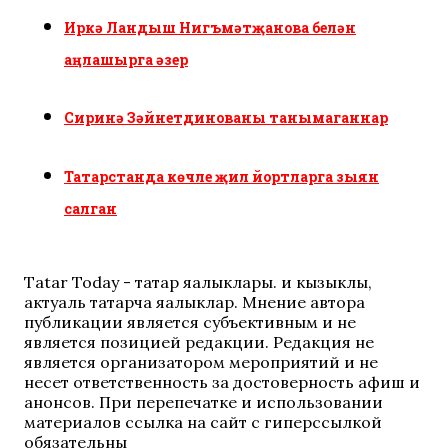
Иркә Ландыш Нигъмәтҗанова белән
аңлашырга әзер
Сиринә Зәйнетдинованы танымаганнар
Татарстанда көчле җил йортларга зыян
салган
Tatar Today - татар яңалыклары. иң кызыклы,
актуаль татарча яңалыклар. Мнение автора
публикации является субъективным и не
является позицией редакции. Редакция не
является организатором мероприятий и не
несет ответственность за достоверность афиш и
анонсов. При перепечатке и использовании
материалов ссылка на сайт с гиперссылкой
обязательны