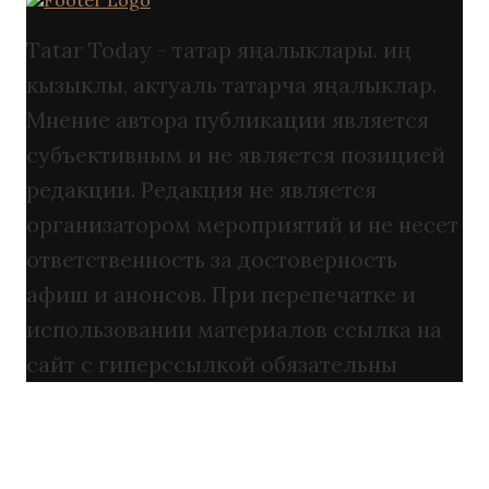
Tatar Today - татар яңалыклары. иң
кызыклы, актуаль татарча яңалыклар.
Мнение автора публикации является
субъективным и не является позицией
редакции. Редакция не является
организатором мероприятий и не несет
ответственность за достоверность
афиш и анонсов. При перепечатке и
использовании материалов ссылка на
сайт с гиперссылкой обязательны