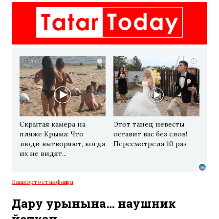
i
i
Скрытая камера на
Этот танец невесты
пляже Крыма: Что
оставит вас без слов!
люди вытворяют, когда
Пересмотрела 10 раз
их не видят...
Башкортостан
фаҗига
Дару урынына… наушник