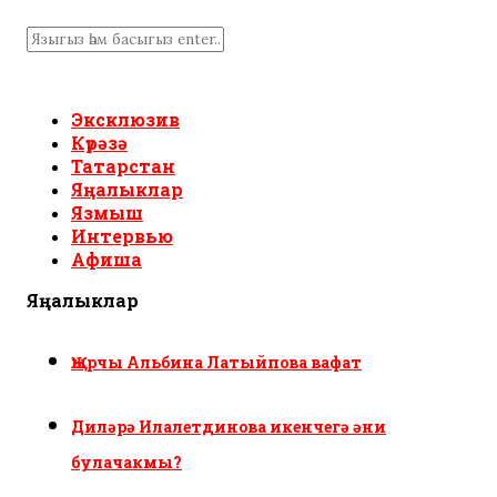
Эксклюзив
Күрәзә
Татарстан
Яңалыклар
Язмыш
Интервью
Афиша
Яңалыклар
Җырчы Альбина Латыйпова вафат
Диләрә Илалетдинова икенчегә әни
булачакмы?