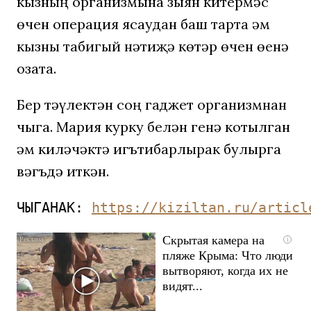
кызның организмына зыян китермәс
өчен операция ясаудан баш тарта һәм
кызны табигый нәтиҗә көтәр өчен өенә
озата.
Бер тәүлектән соң гаджет организмнан
чыга. Мария курку белән генә котылган
һәм киләчәктә игътибарлырак булырга
вәгъдә иткән.
ЧЫГАНАК: 
https://kiziltan.ru/articl
Скрытая камера на
i
пляже Крыма: Что люди
вытворяют, когда их не
видят...