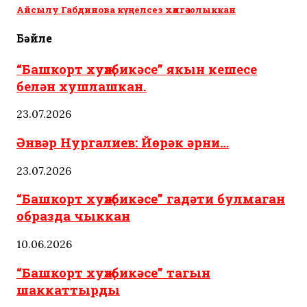
Айсылу Габдинова күңелсез хәлгә юлыккан
Бәйле
“Башкорт хуҗабикәсе” якын кешесе
белән хушлашкан.
23.07.2026
Әнвәр Нургалиев: Йөрәк әрни…
23.07.2026
“Башкорт хуҗабикәсе” гадәти булмаган
образда чыккан
10.06.2026
“Башкорт хуҗабикәсе” тагын
шаккаттырды