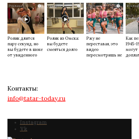
их не видят...
раз
i
i
i
Ролик длится
Ролик из Омска:
Ржу не
Как п
пару секунд, но
вы будете
переставая, это
1945-1
вы будете в шоке
смеяться долго
видео
могут
от увиденного
пересмотришь не
допла
раз
совет
Контакты:
info@tatar-today.ru
Instagram
Vk