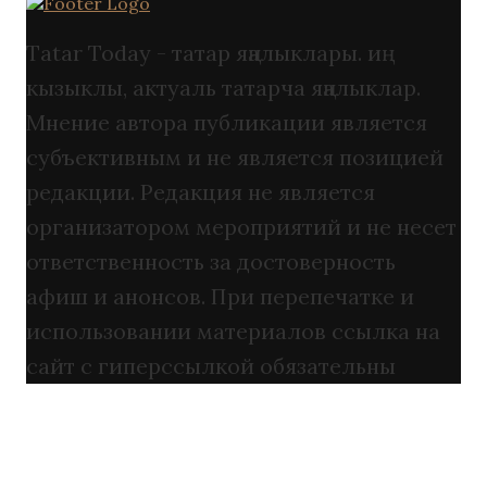
Tatar Today - татар яңалыклары. иң
кызыклы, актуаль татарча яңалыклар.
Мнение автора публикации является
субъективным и не является позицией
редакции. Редакция не является
организатором мероприятий и не несет
ответственность за достоверность
афиш и анонсов. При перепечатке и
использовании материалов ссылка на
сайт с гиперссылкой обязательны