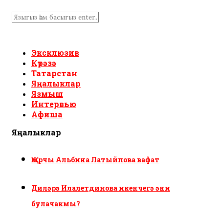
Эксклюзив
Күрәзә
Татарстан
Яңалыклар
Язмыш
Интервью
Афиша
Яңалыклар
Җырчы Альбина Латыйпова вафат
Диләрә Илалетдинова икенчегә әни
булачакмы?