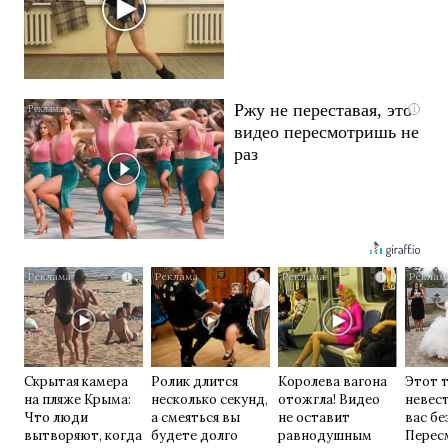
Ржу не переставая, это
i
видео пересмотришь не
раз
i
i
i
Скрытая камера
Ролик длится
Королева вагона
Этот 
на пляже Крыма:
несколько секунд,
отожгла! Видео
невес
Что люди
а смеяться вы
не оставит
вас бе
вытворяют, когда
будете долго
равнодушным
Перес