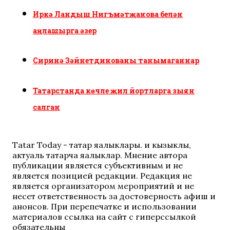
Иркә Ландыш Нигъмәтҗанова белән
аңлашырга әзер
Сиринә Зәйнетдинованы танымаганнар
Татарстанда көчле җил йортларга зыян
салган
Tatar Today - татар яңалыклары. иң кызыклы,
актуаль татарча яңалыклар. Мнение автора
публикации является субъективным и не
является позицией редакции. Редакция не
является организатором мероприятий и не
несет ответственность за достоверность афиш и
анонсов. При перепечатке и использовании
материалов ссылка на сайт с гиперссылкой
обязательны