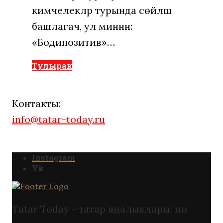
кимчелекләр турында сөйләшә
башлагач, ул миннән:
«Бодипозитив»…
Тулырак
Контакты:
info@tatar-today.ru
Instagram
Vk
Tatar Today - татар яңалыклары. иң