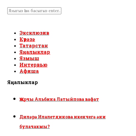
Эксклюзив
Күрәзә
Татарстан
Яңалыклар
Язмыш
Интервью
Афиша
Яңалыклар
Җырчы Альбина Латыйпова вафат
Диләрә Илалетдинова икенчегә әни
булачакмы?