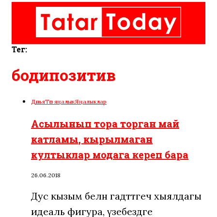
Тег:
бодипозитив
Дөнья
Төп яңалык
Яңалыклар
Асылынып тора торган май
катламы, кырылмаган
култыклар модага кереп бара
26.06.2018
Дус кызым белән гадәттәгечә хыялдагы
идеаль фигура, үзебездәге