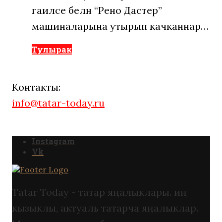
гаиләсе белән “Рено Дастер”
машиналарына утырып качканнар…
Тулырак
Контакты:
info@tatar-today.ru
Instagram
Vk
Tatar Today - татар яңалыклары. иң
кызыклы, актуаль татарча яңалыклар.