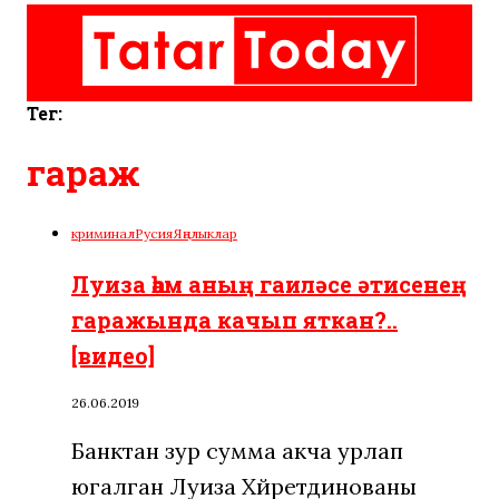
Тег:
гараж
криминал
Русия
Яңалыклар
Луиза һәм аның гаиләсе әтисенең
гаражында качып яткан?..
[видео]
26.06.2019
Банктан зур сумма акча урлап
югалган Луиза Хәйретдинованы