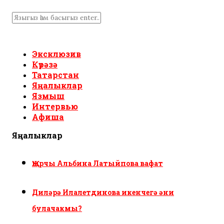
Эксклюзив
Күрәзә
Татарстан
Яңалыклар
Язмыш
Интервью
Афиша
Яңалыклар
Җырчы Альбина Латыйпова вафат
Диләрә Илалетдинова икенчегә әни
булачакмы?