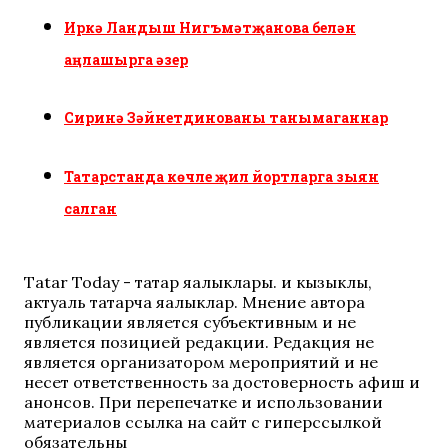
Иркә Ландыш Нигъмәтҗанова белән
аңлашырга әзер
Сиринә Зәйнетдинованы танымаганнар
Татарстанда көчле җил йортларга зыян
салган
Tatar Today - татар яңалыклары. иң кызыклы,
актуаль татарча яңалыклар. Мнение автора
публикации является субъективным и не
является позицией редакции. Редакция не
является организатором мероприятий и не
несет ответственность за достоверность афиш и
анонсов. При перепечатке и использовании
материалов ссылка на сайт с гиперссылкой
обязательны