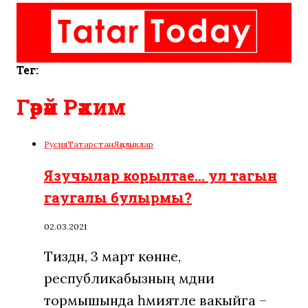
Тег:
Гәрәй Рәхим
Русия
Татарстан
Яңалыклар
Язучылар корылтае… ул тагын
гаугалы булырмы?
02.03.2021
Тиздән, 3 март көнне,
республикабызның мәдәни
тормышында әһәмиятле вакыйга –