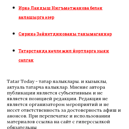
Иркә Ландыш Нигъмәтҗанова белән
аңлашырга әзер
Сиринә Зәйнетдинованы танымаганнар
Татарстанда көчле җил йортларга зыян
салган
Tatar Today - татар яңалыклары. иң кызыклы,
актуаль татарча яңалыклар. Мнение автора
публикации является субъективным и не
является позицией редакции. Редакция не
является организатором мероприятий и не
несет ответственность за достоверность афиш и
анонсов. При перепечатке и использовании
материалов ссылка на сайт с гиперссылкой
обязательны