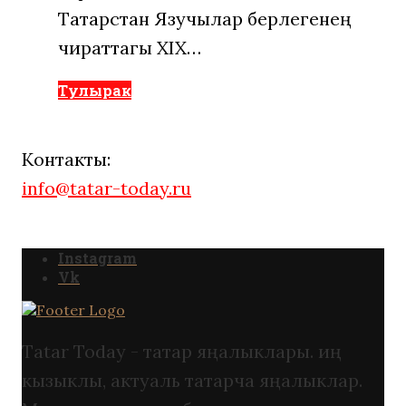
Татарстан Язучылар берлегенең
чираттагы XIX…
Тулырак
Контакты:
info@tatar-today.ru
Instagram
Vk
Tatar Today - татар яңалыклары. иң
кызыклы, актуаль татарча яңалыклар.