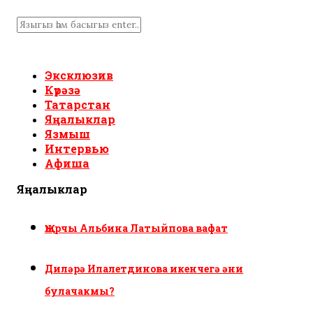
Эксклюзив
Күрәзә
Татарстан
Яңалыклар
Язмыш
Интервью
Афиша
Яңалыклар
Җырчы Альбина Латыйпова вафат
Диләрә Илалетдинова икенчегә әни
булачакмы?