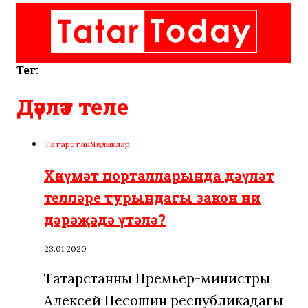
Тег:
Дәүләт теле
Татарстан
Яңалыклар
Хөкүмәт порталларында дәүләт
телләре турындагы закон ни
дәрәҗәдә үтәлә?
23.01.2020
Татарстанның Премьер-министры
Алексей Песошин республикадагы