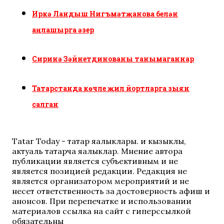
Иркә Ландыш Нигъмәтҗанова белән
аңлашырга әзер
Сиринә Зәйнетдинованы танымаганнар
Татарстанда көчле җил йортларга зыян
салган
Tatar Today - татар яңалыклары. иң кызыклы,
актуаль татарча яңалыклар. Мнение автора
публикации является субъективным и не
является позицией редакции. Редакция не
является организатором мероприятий и не
несет ответственность за достоверность афиш и
анонсов. При перепечатке и использовании
материалов ссылка на сайт с гиперссылкой
обязательны