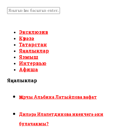
Эксклюзив
Күрәзә
Татарстан
Яңалыклар
Язмыш
Интервью
Афиша
Яңалыклар
Җырчы Альбина Латыйпова вафат
Диләрә Илалетдинова икенчегә әни
булачакмы?