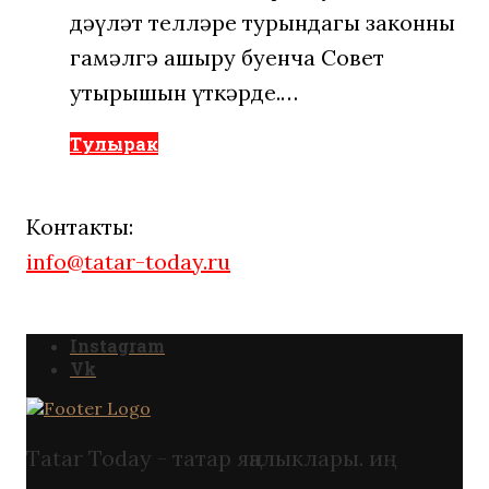
дәүләт телләре турындагы законны
гамәлгә ашыру буенча Совет
утырышын үткәрде.…
Тулырак
Контакты:
info@tatar-today.ru
Instagram
Vk
Tatar Today - татар яңалыклары. иң