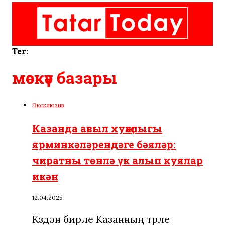
Тег:
мәскәү базары
Эксклюзив
Казанда авыл хуҗалыгы
ярминкәләрендәге бәяләр:
чиратны төнлә үк алып куялар
икән
12.04.2025
Көздән бирле Казанның төрле