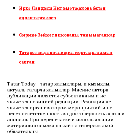
Иркә Ландыш Нигъмәтҗанова белән
аңлашырга әзер
Сиринә Зәйнетдинованы танымаганнар
Татарстанда көчле җил йортларга зыян
салган
Tatar Today - татар яңалыклары. иң кызыклы,
актуаль татарча яңалыклар. Мнение автора
публикации является субъективным и не
является позицией редакции. Редакция не
является организатором мероприятий и не
несет ответственность за достоверность афиш и
анонсов. При перепечатке и использовании
материалов ссылка на сайт с гиперссылкой
обязательны