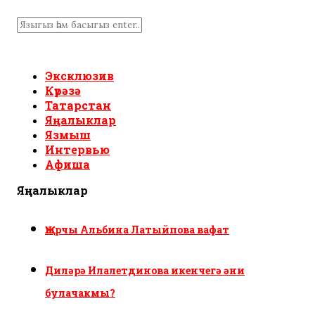
Эксклюзив
Күрәзә
Татарстан
Яңалыклар
Язмыш
Интервью
Афиша
Яңалыклар
Җырчы Альбина Латыйпова вафат
Диләрә Илалетдинова икенчегә әни
булачакмы?