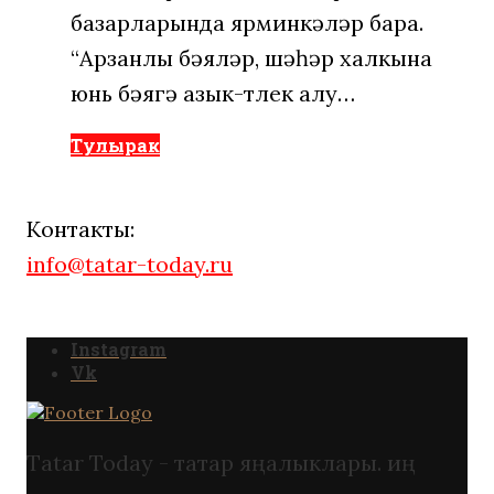
базарларында ярминкәләр бара.
“Арзанлы бәяләр, шәһәр халкына
юнь бәягә азык-төлек алу…
Тулырак
Контакты:
info@tatar-today.ru
Instagram
Vk
Tatar Today - татар яңалыклары. иң