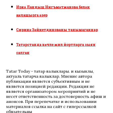
Иркә Ландыш Нигъмәтҗанова белән
аңлашырга әзер
Сиринә Зәйнетдинованы танымаганнар
Татарстанда көчле җил йортларга зыян
салган
Tatar Today - татар яңалыклары. иң кызыклы,
актуаль татарча яңалыклар. Мнение автора
публикации является субъективным и не
является позицией редакции. Редакция не
является организатором мероприятий и не
несет ответственность за достоверность афиш и
анонсов. При перепечатке и использовании
материалов ссылка на сайт с гиперссылкой
обязательны