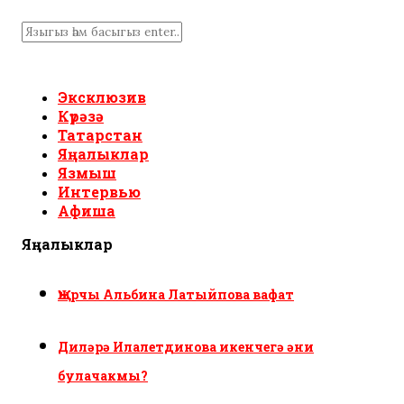
Эксклюзив
Күрәзә
Татарстан
Яңалыклар
Язмыш
Интервью
Афиша
Яңалыклар
Җырчы Альбина Латыйпова вафат
Диләрә Илалетдинова икенчегә әни
булачакмы?