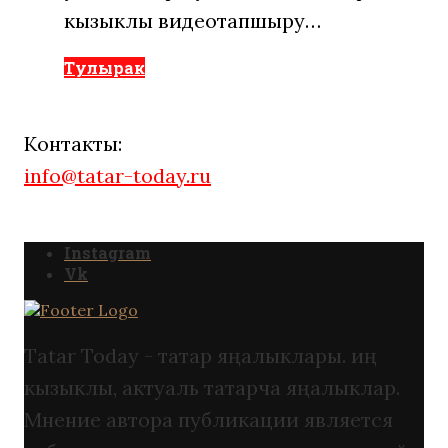
кызыклы видеотапшыру…
Тулырак
Контакты:
info@tatar-today.ru
Instagram
Vk
Tatar Today - татар яңалыклары. иң
кызыклы, актуаль татарча яңалыклар.
Мнение автора публикации является