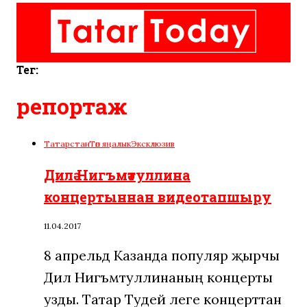
Тег:
репортаж
Татарстан
Төп яңалык
Эксклюзив
Дилә Нигъмәтуллина
концертыннан видеотапшыру
11.04.2017
8 апрельдә Казанда популяр җырчы
Дилә Нигъмәтуллинаның концерты
узды. Татар Тудей әлеге концерттан