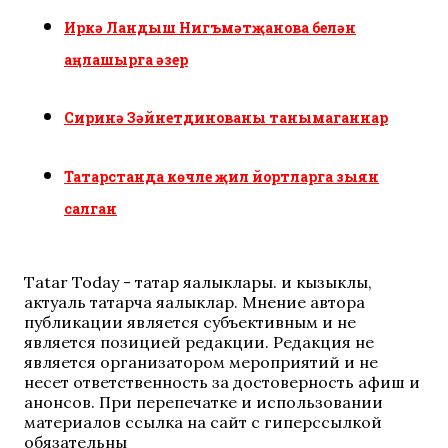
Иркә Ландыш Нигъмәтҗанова белән
аңлашырга әзер
Сиринә Зәйнетдинованы танымаганнар
Татарстанда көчле җил йортларга зыян
салган
Tatar Today - татар яңалыклары. иң кызыклы,
актуаль татарча яңалыклар. Мнение автора
публикации является субъективным и не
является позицией редакции. Редакция не
является организатором мероприятий и не
несет ответственность за достоверность афиш и
анонсов. При перепечатке и использовании
материалов ссылка на сайт с гиперссылкой
обязательны