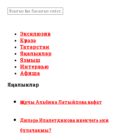
Эксклюзив
Күрәзә
Татарстан
Яңалыклар
Язмыш
Интервью
Афиша
Яңалыклар
Җырчы Альбина Латыйпова вафат
Диләрә Илалетдинова икенчегә әни
булачакмы?