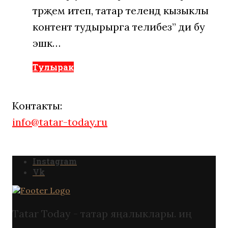
тәрҗемә итеп, татар телендә кызыклы
контент тудырырга телибез” ди бу
эшкә…
Тулырак
Контакты:
info@tatar-today.ru
Instagram
Vk
Tatar Today - татар яңалыклары. иң