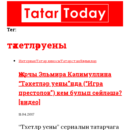
Тег:
тәхетләруены
Интервью
Татар киносы
Татарстан
Яңалыклар
Җырчы Эльмира Кәлимуллина
“Тәхетләр уены”нда (“Игра
престолов”) кем булып сөйләшә?
[видео]
11.04.2017
“Тәхетләр уены” сериалын татарчага