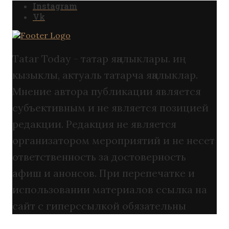
Instagram
Vk
Tatar Today - татар яңалыклары. иң
кызыклы, актуаль татарча яңалыклар.
Мнение автора публикации является
субъективным и не является позицией
редакции. Редакция не является
организатором мероприятий и не несет
ответственность за достоверность
афиш и анонсов. При перепечатке и
использовании материалов ссылка на
сайт с гиперссылкой обязательны