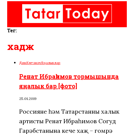
Тег:
хадж
Дин
Күчтәнәч
Яңалыклар
Ренат Ибраһимов тормышында
яңалык бар [фото]
25.01.2019
Россиянең һәм Татарстанның халык
артисты Ренат Ибраһимов Согуд
Гарәбстанына кече хаҗ – гомрә