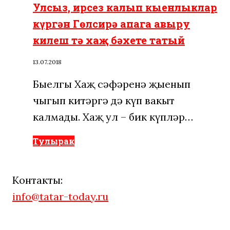
Улсыз, ирсез калып кыенлыклар
күргән Гөлсирә апага авыру
килеш тә хаҗ бәхете татый
13.07.2018
Быелгы Хаҗ сәфәренә җыенып
чыгып китәргә дә күп вакыт
калмады. Хаҗ ул – бик күпләр…
Тулырак
Контакты:
info@tatar-today.ru