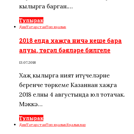
кылырга барган.…
Тулырак
Дин
Татарстан
Төп яңалык
2018 елда хаҗга ничә кеше бара
алуы, төгәл бәяләре билгеле
13.07.2018
Хаҗ кылырга ният итүчеләрнең
беренче төркеме Казаннан хаҗга
2018 елның 4 августында юл тотачак.
Мәккә…
Тулырак
Дин
Татарстан
Төп яңалык
Яңалыклар