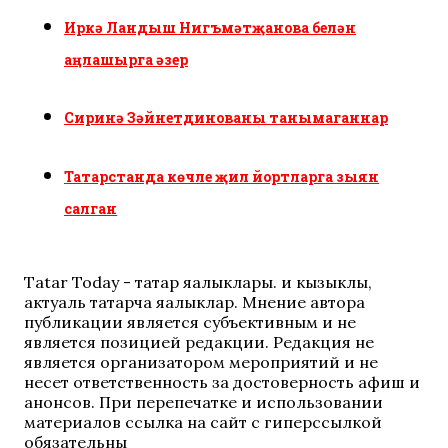
Иркә Ландыш Нигъмәтҗанова белән
аңлашырга әзер
Сиринә Зәйнетдинованы танымаганнар
Татарстанда көчле җил йортларга зыян
салган
Tatar Today - татар яңалыклары. иң кызыклы,
актуаль татарча яңалыклар. Мнение автора
публикации является субъективным и не
является позицией редакции. Редакция не
является организатором мероприятий и не
несет ответственность за достоверность афиш и
анонсов. При перепечатке и использовании
материалов ссылка на сайт с гиперссылкой
обязательны