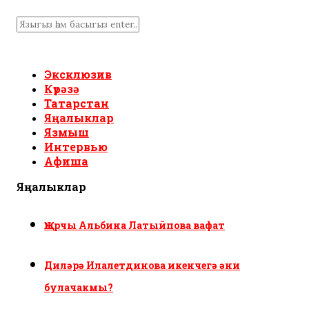
Эксклюзив
Күрәзә
Татарстан
Яңалыклар
Язмыш
Интервью
Афиша
Яңалыклар
Җырчы Альбина Латыйпова вафат
Диләрә Илалетдинова икенчегә әни
булачакмы?