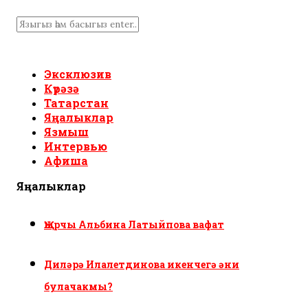
Эксклюзив
Күрәзә
Татарстан
Яңалыклар
Язмыш
Интервью
Афиша
Яңалыклар
Җырчы Альбина Латыйпова вафат
Диләрә Илалетдинова икенчегә әни
булачакмы?