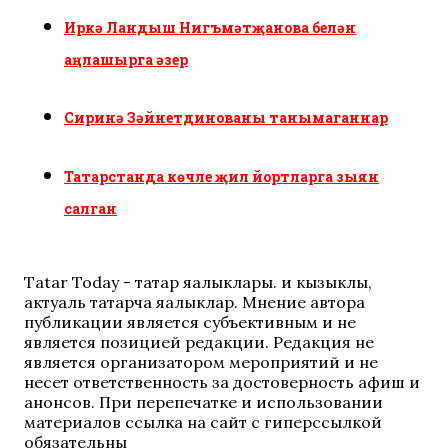
Иркә Ландыш Нигъмәтҗанова белән
аңлашырга әзер
Сиринә Зәйнетдинованы танымаганнар
Татарстанда көчле җил йортларга зыян
салган
Tatar Today - татар яңалыклары. иң кызыклы,
актуаль татарча яңалыклар. Мнение автора
публикации является субъективным и не
является позицией редакции. Редакция не
является организатором мероприятий и не
несет ответственность за достоверность афиш и
анонсов. При перепечатке и использовании
материалов ссылка на сайт с гиперссылкой
обязательны