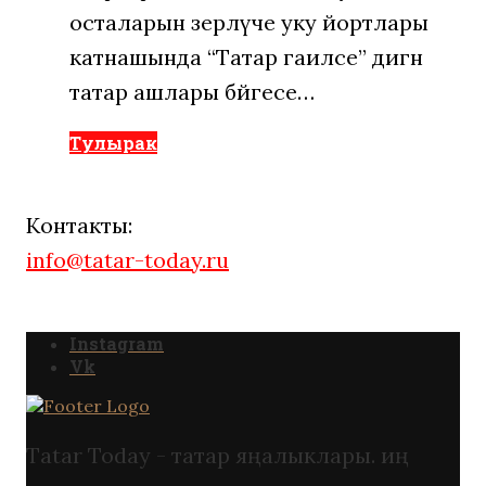
осталарын әзерләүче уку йортлары
катнашында “Татар гаиләсе” дигән
татар ашлары бәйгесе…
Тулырак
Контакты:
info@tatar-today.ru
Instagram
Vk
Tatar Today - татар яңалыклары. иң