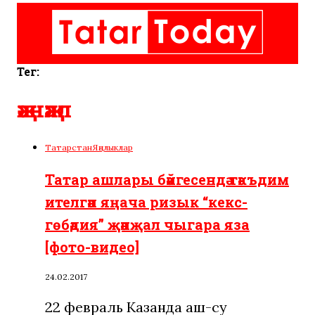
Тег:
җәнҗал
Татарстан
Яңалыклар
Татар ашлары бәйгесендә тәкъдим
ителгән яңача ризык “кекс-
гөбәдия” җәнҗал чыгара яза
[фото-видео]
24.02.2017
22 февраль Казанда аш-су