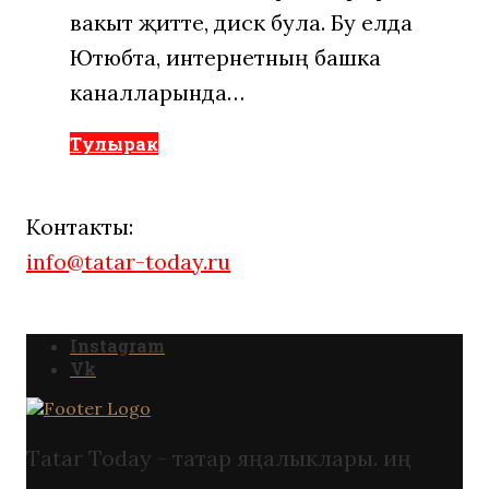
вакыт җитте, дисәк була. Бу елда
Ютюбта, интернетның башка
каналларында…
Тулырак
Контакты:
info@tatar-today.ru
Instagram
Vk
Tatar Today - татар яңалыклары. иң