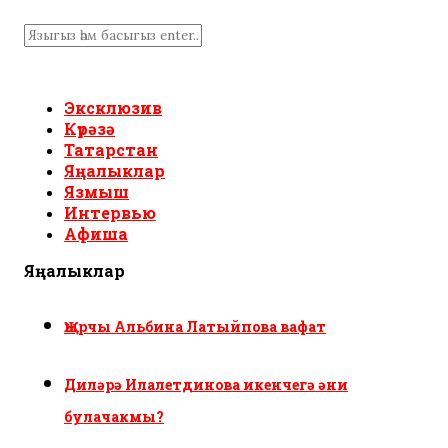
Эксклюзив
Күрәзә
Татарстан
Яңалыклар
Язмыш
Интервью
Афиша
Яңалыклар
Җырчы Альбина Латыйпова вафат
Диләрә Илалетдинова икенчегә әни
булачакмы?