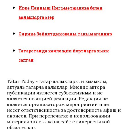
Иркә Ландыш Нигъмәтҗанова белән
аңлашырга әзер
Сиринә Зәйнетдинованы танымаганнар
Татарстанда көчле җил йортларга зыян
салган
Tatar Today - татар яңалыклары. иң кызыклы,
актуаль татарча яңалыклар. Мнение автора
публикации является субъективным и не
является позицией редакции. Редакция не
является организатором мероприятий и не
несет ответственность за достоверность афиш и
анонсов. При перепечатке и использовании
материалов ссылка на сайт с гиперссылкой
обязательны