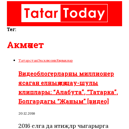
Тег:
Акмәчет
Татарстан
Эксклюзив
Яңалыклар
Видеоблогерларны миллионер
ясаган елның иң шау-шулы
клиплары: “Алабута”, “Татарка”,
Болгардагы “Җаным” [видео]
20.12.2016
2016 елга да нәтиҗәләр чыгарырга